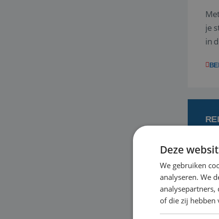
Met
je 
in 
boe
BE
RE
Deze websit
6 
We gebruiken coo
analyseren. We de
Met
analysepartners,
je 
of die zij hebbe
in 