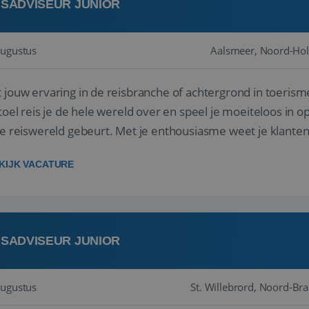
ISADVISEUR JUNIOR
augustus
Aalsmeer, Noord-Hol
 jouw ervaring in de reisbranche of achtergrond in toerism
stoel reis je de hele wereld over en speel je moeiteloos in o
de reiswereld gebeurt. Met je enthousiasme weet je klante
ken! ...
KIJK VACATURE
ISADVISEUR JUNIOR
augustus
St. Willebrord, Noord-Br