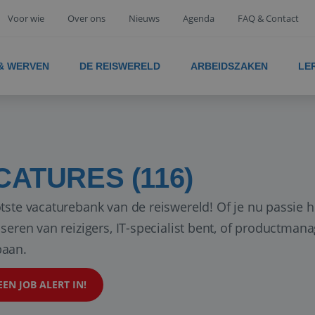
Voor wie
Over ons
Nieuws
Agenda
FAQ & Contact
 & WERVEN
DE REISWERELD
ARBEIDSZAKEN
LE
CATURES (116)
tste vacaturebank van de reiswereld! Of je nu passie h
iseren van reizigers, IT-specialist bent, of productman
aan.
EEN JOB ALERT IN!