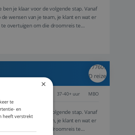
e ben je klaar voor de volgende stap. Vanaf
p de wensen van je team, je klant en wat er
n te overtuigen om die droomreis te
×
cht, Nederland
Baan
37-40+ uur
MBO
keer te
tentie- en
e ben je klaar voor de volgende stap. Vanaf
 heeft verstrekt
p de wensen van je team, je klant en wat er
n te overtuigen om die droomreis te