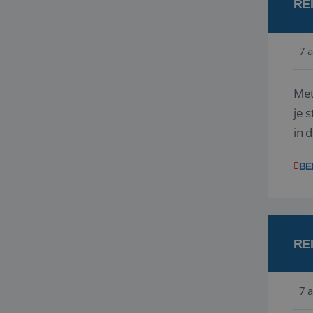
RE
7 
Met
je 
in 
boe
BE
RE
7 