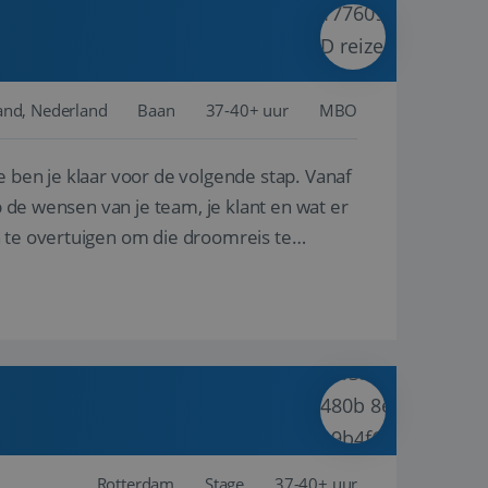
ina's.
gasten op te slaan
et-essentiële
akelijke cookie
and, Nederland
Baan
37-40+ uur
MBO
uitgevoerd met het
rscheid te maken
e ben je klaar voor de volgende stap. Vanaf
g voor de website,
en over het
p de wensen van je team, je klant en wat er
n te overtuigen om die droomreis te
Cookie-Script.com-
 bezoekers te
okie-Script.com is
toestemming van de
interactie met de
vens over de
trekking tot
lingen, zodat hun
 toekomstige
Omschrijving
Rotterdam
Stage
37-40+ uur