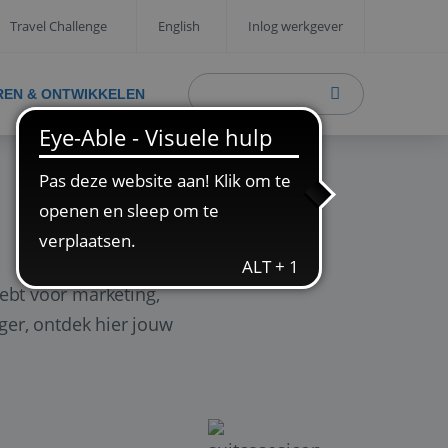
Travel Challenge
English
Inlog werkgever
REN & ONTWIKKELEN
ebt voor marketing,
ager, ontdek hier jouw