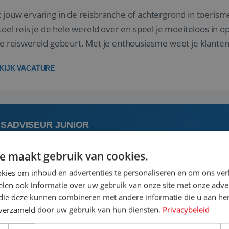
 jouw ervaring in de reisbranche of achtergrond in toerism
stoel reis je de hele wereld over en speel je moeiteloos in o
de reiswereld gebeurt. Met je enthousiasme weet je klante
ken! ...
KIJK VACATURE
ISADVISEUR JUNIOR
e maakt gebruik van cookies.
augustus
Bunschoten-Spakenburg, Utre
kies om inhoud en advertenties te personaliseren en om ons ver
len ook informatie over uw gebruik van onze site met onze adver
 jouw ervaring in de reisbranche of achtergrond in toerism
 die deze kunnen combineren met andere informatie die u aan hen
stoel reis je de hele wereld over en speel je moeiteloos in o
n verzameld door uw gebruik van hun diensten.
Privacybeleid
de reiswereld gebeurt. Met je enthousiasme weet je klante