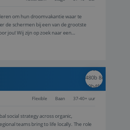
nderen om hun droomvakantie waar te
en betrokkenheid op
tefunctionaliteit te
n voert informatie
er de schermen bij een van de grootste
ikt en over
eft gezien voordat
oor jou! Wij zijn op zoek naar een
alytics - wat een
analyseservice van
ers te
r toe te wijzen als
be-video's die in
n site en wordt
e websitebezoeker
 te berekenen voor
face gebruikt.
we gebruiken om het
nalytics software.
e meten.
e gebruiker op te
 tot één
osoft als een
 door ingesloten
e sessiestatus te
 dat het
soft-domeinen,
Flexible
Baan
37-40+ uur
orgt voor de goede
al social strategy across organic,
het delen van de
gional teams bring to life locally. The role