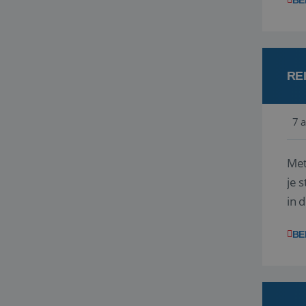
BE
RE
7 
Met
je 
in 
boe
BE