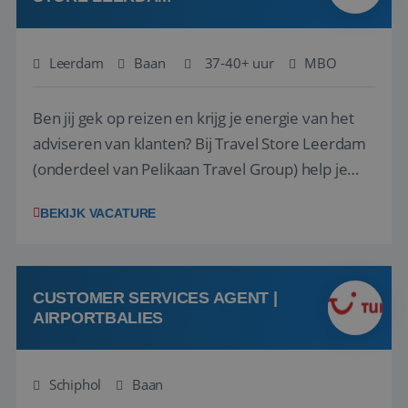
Leerdam
Baan
37-40+ uur
MBO
Ben jij gek op reizen en krijg je energie van het
adviseren van klanten? Bij Travel Store Leerdam
(onderdeel van Pelikaan Travel Group) help je
klanten met zorg en aandacht hun ideale reis te
BEKIJK VACATURE
vinden. Samen maken we van elke reis een
onvergetelijke ervaring. Of je nu al jaren ervaring
hebt in de reisbranche of j...
CUSTOMER SERVICES AGENT |
AIRPORTBALIES
Schiphol
Baan