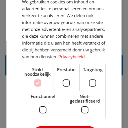
We gebruiken cookies om inhoud en
Met jouw ervaring in de reisbranche of
advertenties te personaliseren en om ons
verkeer te analyseren. We delen ook
achtergrond in toerisme ben je klaar voor de
informatie over uw gebruik van onze site
volgende stap. Vanaf je stoel reis je de hele
met onze advertentie- en analysepartners,
wereld over en speel je moeiteloos in op de
die deze kunnen combineren met andere
BEKIJK VACATURE
wensen van je team, je klant en wat er in de
informatie die u aan hen heeft verstrekt of
reiswereld gebeurt. Met je enthousiasme weet je
die zij hebben verzameld door uw gebruik
klanten te overtuigen om die droomreis te
van hun diensten.
Privacybeleid
boeken! ...
REISADVISEUR ALLROUND
Strikt
Prestatie
Targeting
noodzakelijk
Aalsmeer, Noord-Holland, Nederland
Baan
33-36 uur
MBO
Functioneel
Niet-
geclassificeerd
Een vakantie plannen is het leukste dat er is. Of
het nu voor jezelf is, of voor een ander: jij vindt
het super om een mooie reis van A tot Z te