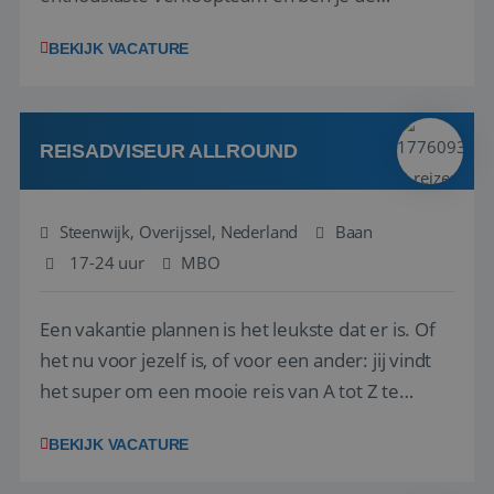
vraagbaak voor alles met betrekking tot vluchten
BEKIJK VACATURE
en tarieven waar je collega’s niet uitkomen.
Voorts ben je verantwoordelijk voor een stuk
kwaliteitsbewaking van alles wat met IATA te m...
REISADVISEUR ALLROUND
Steenwijk, Overijssel, Nederland
Baan
17-24 uur
MBO
Een vakantie plannen is het leukste dat er is. Of
het nu voor jezelf is, of voor een ander: jij vindt
het super om een mooie reis van A tot Z te
regelen. Door jouw kennis en ervaring leren onze
BEKIJK VACATURE
vakantiegangers de meest prachtige plekjes op
aarde kennen! 🏝️Wat ga je doen?Klantgericht