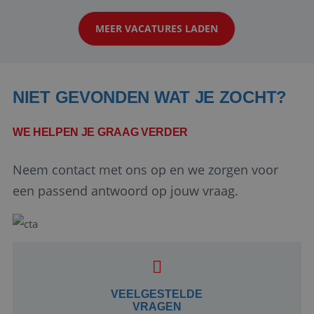
klanten te overtuigen om die droomreis te
MEER VACATURES LADEN
boeken! ...
NIET GEVONDEN WAT JE ZOCHT?
WE HELPEN JE GRAAG VERDER
Neem contact met ons op en we zorgen voor
Google Privacy Policy
een passend antwoord op jouw vraag.
li_gc
5 maanden 4
LinkedIn
weken
Corporation
.linkedin.com
VEELGESTELDE
VRAGEN