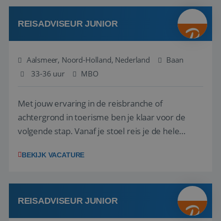
werken: of het nu gaat om vragen ...
REISADVISEUR JUNIOR
Aalsmeer, Noord-Holland, Nederland
Baan
33-36 uur
MBO
Met jouw ervaring in de reisbranche of
achtergrond in toerisme ben je klaar voor de
volgende stap. Vanaf je stoel reis je de hele
wereld over en speel je moeiteloos in op de
BEKIJK VACATURE
wensen van je team, je klant en wat er in de
reiswereld gebeurt. Met je enthousiasme weet je
klanten te overtuigen om die droomreis te
boeken! ...
REISADVISEUR JUNIOR