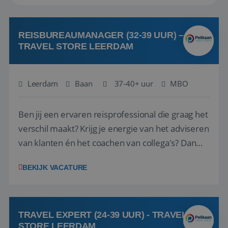
REISBUREAUMANAGER (32-39 UUR) –
TRAVEL STORE LEERDAM
Leerdam
Baan
37-40+ uur
MBO
Ben jij een ervaren reisprofessional die graag het
verschil maakt? Krijg je energie van het adviseren
van klanten én het coachen van collega's? Dan
zijn wij op zoek naar jou. Bij Travel Store Leerdam
BEKIJK VACATURE
(onderdeel van Pelikaan Travel Group) zoeken
we een Reisbureaumanager die samen met het
team het reisbureau verder...
TRAVEL EXPERT (24-39 UUR) - TRAVEL
STORE LEERDAM