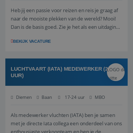
Heb jij een passie voor reizen en reis je graag af
naar de mooiste plekken van de wereld? Mooi!
Dan is de basis goed. Zie je het als een uitdaging
om anderen te inspireren en ondersteunen met
BEKIJK VACATURE
het samenstellen en boeken van de perfecte
vakantie en is verkopen je tweede natuur? Al
deze onderdelen zijn nu samen gevoegd...
LUCHTVAART (IATA) MEDEWERKER (24-32
UUR)
Diemen
Baan
17-24 uur
MBO
Als medewerker vluchten (IATA) ben je samen
met je directe Iata collega een onderdeel van ons
enthousiaste verkoopteam en ben je de