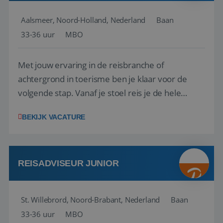
Aalsmeer, Noord-Holland, Nederland
Baan
33-36 uur
MBO
Met jouw ervaring in de reisbranche of
achtergrond in toerisme ben je klaar voor de
volgende stap. Vanaf je stoel reis je de hele
wereld over en speel je moeiteloos in op de
BEKIJK VACATURE
wensen van je team, je klant en wat er in de
reiswereld gebeurt. Met je enthousiasme weet je
klanten te overtuigen om die droomreis te
boeken! ...
REISADVISEUR JUNIOR
St. Willebrord, Noord-Brabant, Nederland
Baan
33-36 uur
MBO