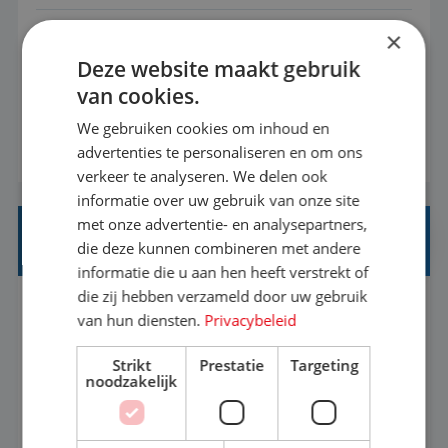
×
Met jouw ervaring in de reisbranche of
Deze website maakt gebruik
achtergrond in toerisme ben je klaar voor de
van cookies.
volgende stap. Vanaf je stoel reis je de hele
wereld over en speel je moeiteloos in op de
We gebruiken cookies om inhoud en
BEKIJK VACATURE
advertenties te personaliseren en om ons
wensen van je team, je klant en wat er in de
verkeer te analyseren. We delen ook
reiswereld gebeurt. Met je enthousiasme weet je
informatie over uw gebruik van onze site
klanten te overtuigen om die droomreis te
met onze advertentie- en analysepartners,
boeken! ...
REISADVISEUR JUNIOR
die deze kunnen combineren met andere
informatie die u aan hen heeft verstrekt of
die zij hebben verzameld door uw gebruik
Bunschoten-Spakenburg, Utrecht, Nederland
Baan
van hun diensten.
Privacybeleid
37-40+ uur
MBO
Strikt
Prestatie
Targeting
noodzakelijk
Met jouw ervaring in de reisbranche of
achtergrond in toerisme ben je klaar voor de