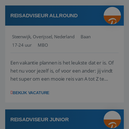
kwaliteitsbewaking van alles wat met IATA te m...
REISADVISEUR ALLROUND
Steenwijk, Overijssel, Nederland
Baan
17-24 uur
MBO
Een vakantie plannen is het leukste dat er is. Of
het nu voor jezelf is, of voor een ander: jij vindt
het super om een mooie reis van A tot Z te
regelen. Door jouw kennis en ervaring leren onze
BEKIJK VACATURE
vakantiegangers de meest prachtige plekjes op
aarde kennen! 🏝️Wat ga je doen?Klantgericht
werken: of het nu gaat om vragen ...
REISADVISEUR JUNIOR