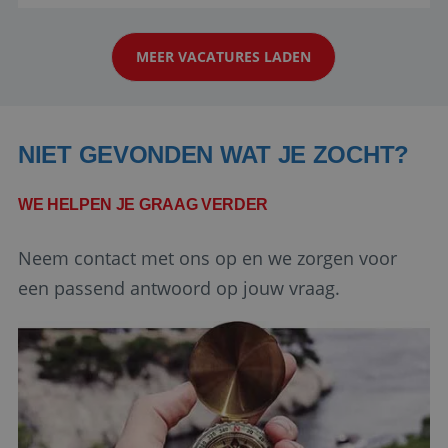
aarde kennen! 🏝️Wat ga je doen?Klantgericht
strikt noodzakelijke cookies.
werken: of het nu gaat om vragen ...
Aanbieder
/
Naam
Vervaldatum
Domein
MEER VACATURES LADEN
PHPSESSID
Sessie
PHP.net
www.reiswerk.nl
NIET GEVONDEN WAT JE ZOCHT?
WE HELPEN JE GRAAG VERDER
Neem contact met ons op en we zorgen voor
een passend antwoord op jouw vraag.
Google Privacy Policy