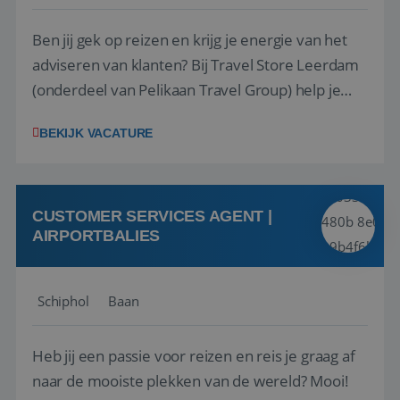
Ben jij gek op reizen en krijg je energie van het
adviseren van klanten? Bij Travel Store Leerdam
(onderdeel van Pelikaan Travel Group) help je
klanten met zorg en aandacht hun ideale reis te
BEKIJK VACATURE
vinden. Samen maken we van elke reis een
onvergetelijke ervaring. Of je nu al jaren ervaring
hebt in de reisbranche of j...
CUSTOMER SERVICES AGENT |
AIRPORTBALIES
Schiphol
Baan
Heb jij een passie voor reizen en reis je graag af
naar de mooiste plekken van de wereld? Mooi!