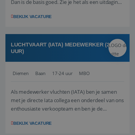
Dan is de basis goed. Zie je het als een uitdaging
om anderen te inspireren en ondersteunen met
BEKIJK VACATURE
het samenstellen en boeken van de perfecte
vakantie en is verkopen je tweede natuur? Al
deze onderdelen zijn nu samen gevoegd...
LUCHTVAART (IATA) MEDEWERKER (24-32
UUR)
Diemen
Baan
17-24 uur
MBO
Als medewerker vluchten (IATA) ben je samen
met je directe Iata collega een onderdeel van ons
enthousiaste verkoopteam en ben je de
vraagbaak voor alles met betrekking tot vluchten
BEKIJK VACATURE
en tarieven waar je collega’s niet uitkomen.
Voorts ben je verantwoordelijk voor een stuk