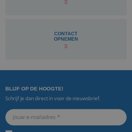
CookieScriptConsent
4 weken 2
CookieScript
dagen
www.reiswerk.nl
CONTACT
OPNEMEN
VISITOR_PRIVACY_METADATA
5 maanden 4
YouTube
weken
.youtube.com
BLIJF OP DE HOOGTE!
Schrijf je dan direct in voor de nieuwsbrief.