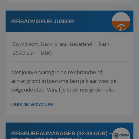
REISADVISEUR JUNIOR
Zwijndrecht, Zuid-Holland, Nederland
Baan
25-32 uur
MBO
Met jouw ervaring in de reisbranche of
achtergrond in toerisme ben je klaar voor de
volgende stap. Vanaf je stoel reis je de hele
wereld over en speel je moeiteloos in op de
BEKIJK VACATURE
wensen van je team, je klant en wat er in de
reiswereld gebeurt. Met je enthousiasme weet je
klanten te overtuigen om die droomreis te
boeken! ...
REISBUREAUMANAGER (32-39 UUR) –