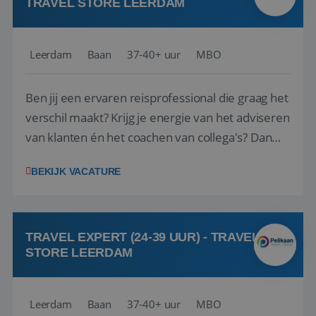
TRAVEL STORE LEERDAM
Leerdam
Baan
37-40+ uur
MBO
Ben jij een ervaren reisprofessional die graag het
verschil maakt? Krijg je energie van het adviseren
van klanten én het coachen van collega's? Dan
zijn wij op zoek naar jou. Bij Travel Store Leerdam
BEKIJK VACATURE
(onderdeel van Pelikaan Travel Group) zoeken
we een Reisbureaumanager die samen met het
team het reisbureau verder...
TRAVEL EXPERT (24-39 UUR) - TRAVEL
STORE LEERDAM
Leerdam
Baan
37-40+ uur
MBO