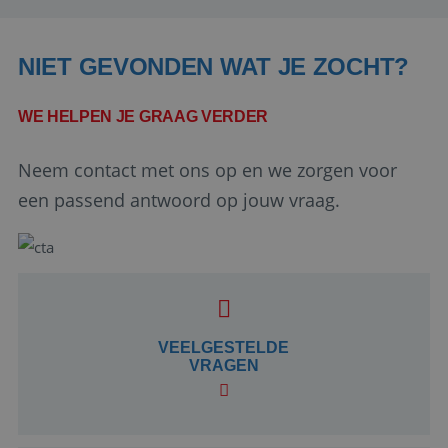
NIET GEVONDEN WAT JE ZOCHT?
WE HELPEN JE GRAAG VERDER
Neem contact met ons op en we zorgen voor
een passend antwoord op jouw vraag.
Google Privacy Policy
li_gc
5 maanden 4
LinkedIn
weken
VEELGESTELDE
Corporation
.linkedin.com
VRAGEN