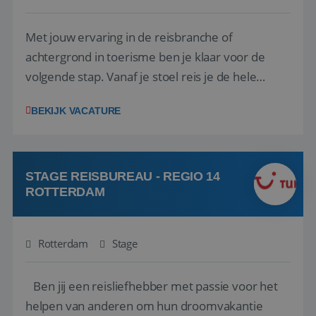
Met jouw ervaring in de reisbranche of
achtergrond in toerisme ben je klaar voor de
volgende stap. Vanaf je stoel reis je de hele
wereld over en speel je moeiteloos in op de
BEKIJK VACATURE
wensen van je team, je klant en wat er in de
reiswereld gebeurt. Met je enthousiasme weet je
klanten te overtuigen om die droomreis te
boeken! ...
STAGE REISBUREAU - REGIO 14
ROTTERDAM
Rotterdam
Stage
Ben jij een reisliefhebber met passie voor het
helpen van anderen om hun droomvakantie