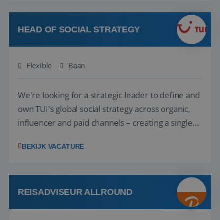
vakantie en is verkopen je tweede natuur? Al
deze onderdelen zijn nu samen gevoegd...
HEAD OF SOCIAL STRATEGY
Flexible
Baan
We're looking for a strategic leader to define and
own TUI's global social strategy across organic,
influencer and paid channels – creating a single
playbook that regional teams bring to life
BEKIJK VACATURE
locally. The role will be published until 18 August
2026. ABOUT OUR OFFER• Personal benefits:
Attractive remuneration, discre...
REISADVISEUR ALLROUND