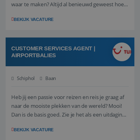
waar te maken? Altijd al benieuwd geweest hoe
het eraan toegaat achter de schermen bij een
BEKIJK VACATURE
van de grootste reisorganisaties? Dan is een
stage bij TUI Nederland echt iets voor jou! Wij zijn
op zoek naar een enthousiaste, leergie...
CUSTOMER SERVICES AGENT |
AIRPORTBALIES
Schiphol
Baan
Heb jij een passie voor reizen en reis je graag af
naar de mooiste plekken van de wereld? Mooi!
Dan is de basis goed. Zie je het als een uitdaging
om anderen te inspireren en ondersteunen met
BEKIJK VACATURE
het samenstellen en boeken van de perfecte