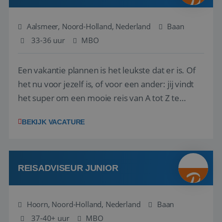
Aalsmeer, Noord-Holland, Nederland
Baan
33-36 uur
MBO
Een vakantie plannen is het leukste dat er is. Of
het nu voor jezelf is, of voor een ander: jij vindt
het super om een mooie reis van A tot Z te
regelen. Door jouw kennis en ervaring leren onze
BEKIJK VACATURE
vakantiegangers de meest prachtige plekjes op
aarde kennen! 🏝️Wat ga je doen?Klantgericht
werken: of het nu gaat om vragen ...
REISADVISEUR JUNIOR
Hoorn, Noord-Holland, Nederland
Baan
37-40+ uur
MBO