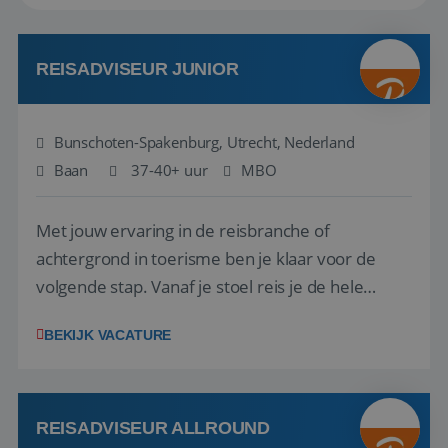
REISADVISEUR JUNIOR
Bunschoten-Spakenburg, Utrecht, Nederland
Baan
37-40+ uur
MBO
Met jouw ervaring in de reisbranche of
achtergrond in toerisme ben je klaar voor de
volgende stap. Vanaf je stoel reis je de hele
wereld over en speel je moeiteloos in op de
BEKIJK VACATURE
wensen van je team, je klant en wat er in de
reiswereld gebeurt. Met je enthousiasme weet je
klanten te overtuigen om die droomreis te
boeken! ...
REISADVISEUR ALLROUND