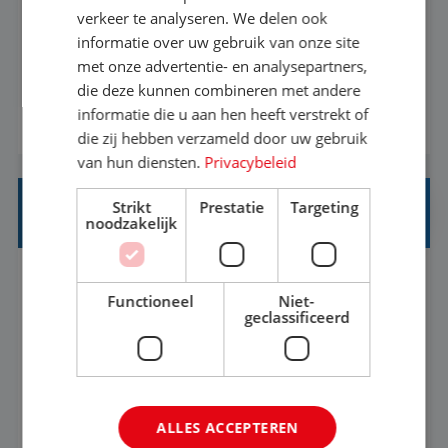
Als Stagiaire Business Intelligence ga je de
verkeer te analyseren. We delen ook
informatiebehoefte van verschillende interne
informatie over uw gebruik van onze site
met onze advertentie- en analysepartners,
afdelingen specificeren. Aan de hand van deze
die deze kunnen combineren met andere
informatiebehoefte ga je BI-producten zoals
informatie die u aan hen heeft verstrekt of
BEKIJK VACATURE
adviezen, rapportages en dashboards
die zij hebben verzameld door uw gebruik
ontwikkelen, aanpassen en leveren. Deze
van hun diensten.
Privacybeleid
producten ontwikkel je door middel van de data
Strikt
Prestatie
Targeting
uit ons datawa...
INKOPER VAKANTIES
noodzakelijk
Nijmegen
Baan
33-36 uur
MBO
Functioneel
Niet-
geclassificeerd
Jij vindt de mooiste plekjes ter wereld en geeft
eenoudergezinnen én singles de meest
onvergetelijke vakanties van hun leven, hoe gaaf
ALLES ACCEPTEREN
is dat? Ben jij de commerciële professional die