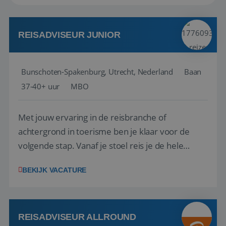
REISADVISEUR JUNIOR
Bunschoten-Spakenburg, Utrecht, Nederland
Baan
37-40+ uur
MBO
Met jouw ervaring in de reisbranche of
achtergrond in toerisme ben je klaar voor de
volgende stap. Vanaf je stoel reis je de hele
wereld over en speel je moeiteloos in op de
BEKIJK VACATURE
wensen van je team, je klant en wat er in de
reiswereld gebeurt. Met je enthousiasme weet je
klanten te overtuigen om die droomreis te
boeken! ...
REISADVISEUR ALLROUND