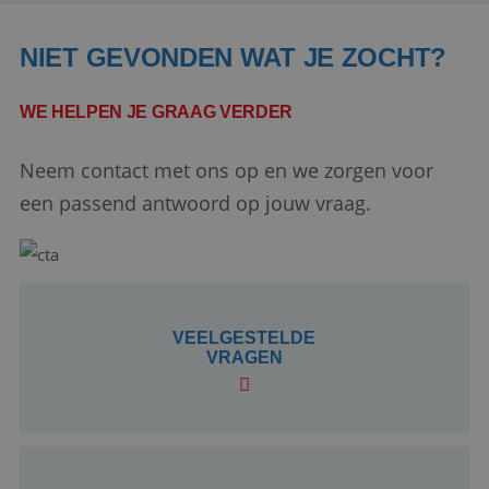
NIET GEVONDEN WAT JE ZOCHT?
WE HELPEN JE GRAAG VERDER
Neem contact met ons op en we zorgen voor
Google Privacy Policy
een passend antwoord op jouw vraag.
li_gc
5 maanden 4
LinkedIn
weken
Corporation
VEELGESTELDE
.linkedin.com
VRAGEN
_GRECAPTCHA
5 maanden 4
Google LLC
weken
www.google.com