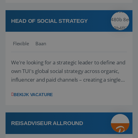
vakantie en is verkopen je tweede natuur? Al
deze onderdelen zijn nu samen gevoegd...
HEAD OF SOCIAL STRATEGY
Flexible
Baan
We're looking for a strategic leader to define and
own TUI's global social strategy across organic,
influencer and paid channels – creating a single
playbook that regional teams bring to life
BEKIJK VACATURE
locally. The role will be published until 18 August
2026. ABOUT OUR OFFER• Personal benefits:
Attractive remuneration, discre...
REISADVISEUR ALLROUND