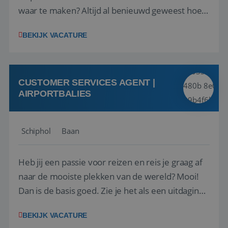
waar te maken? Altijd al benieuwd geweest hoe
het eraan toegaat achter de schermen bij een
BEKIJK VACATURE
van de grootste reisorganisaties? Dan is een
stage bij TUI Nederland echt iets voor jou! Wij zijn
op zoek naar een enthousiaste, leergie...
CUSTOMER SERVICES AGENT |
AIRPORTBALIES
Schiphol
Baan
Heb jij een passie voor reizen en reis je graag af
naar de mooiste plekken van de wereld? Mooi!
Dan is de basis goed. Zie je het als een uitdaging
om anderen te inspireren en ondersteunen met
BEKIJK VACATURE
het samenstellen en boeken van de perfecte