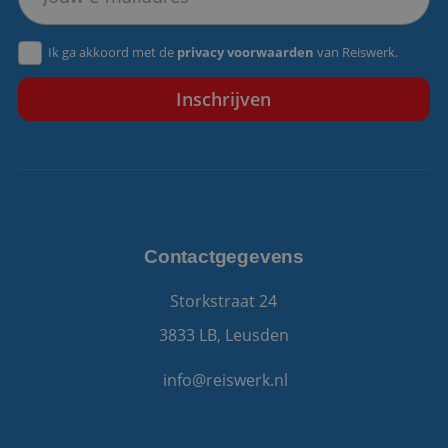
VISITOR_PRIVACY_METADATA
5 maanden 4
YouTube
Ik ga akkoord met de
privacy voorwaarden
van Reiswerk.
weken
.youtube.com
Contactgegevens
Storkstraat 24
3833 LB, Leusden
info@reiswerk.nl
Aanbieder
/