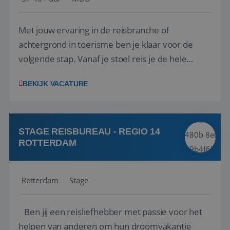
Met jouw ervaring in de reisbranche of
achtergrond in toerisme ben je klaar voor de
volgende stap. Vanaf je stoel reis je de hele
wereld over en speel je moeiteloos in op de
BEKIJK VACATURE
wensen van je team, je klant en wat er in de
reiswereld gebeurt. Met je enthousiasme weet je
klanten te overtuigen om die droomreis te
boeken! ...
STAGE REISBUREAU - REGIO 14
ROTTERDAM
Rotterdam
Stage
Ben jij een reisliefhebber met passie voor het
helpen van anderen om hun droomvakantie