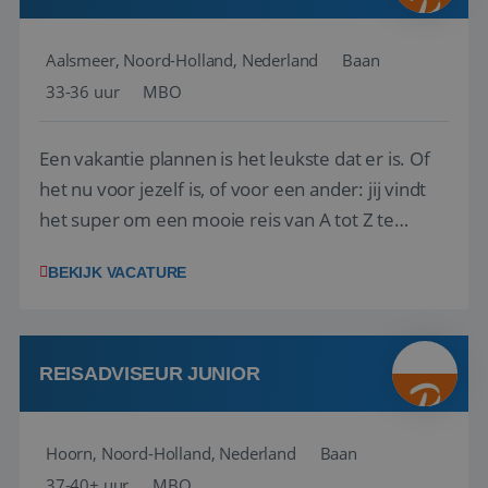
Aalsmeer, Noord-Holland, Nederland
Baan
33-36 uur
MBO
Een vakantie plannen is het leukste dat er is. Of
het nu voor jezelf is, of voor een ander: jij vindt
het super om een mooie reis van A tot Z te
regelen. Door jouw kennis en ervaring leren onze
BEKIJK VACATURE
vakantiegangers de meest prachtige plekjes op
aarde kennen! 🏝️Wat ga je doen?Klantgericht
werken: of het nu gaat om vragen ...
REISADVISEUR JUNIOR
Hoorn, Noord-Holland, Nederland
Baan
37-40+ uur
MBO