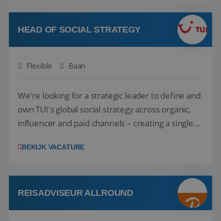
vakantie en is verkopen je tweede natuur? Al
deze onderdelen zijn nu samen gevoegd...
HEAD OF SOCIAL STRATEGY
Flexible
Baan
We're looking for a strategic leader to define and
own TUI's global social strategy across organic,
influencer and paid channels – creating a single
playbook that regional teams bring to life
BEKIJK VACATURE
locally. The role will be published until 18 August
2026. ABOUT OUR OFFER• Personal benefits:
Attractive remuneration, discre...
REISADVISEUR ALLROUND