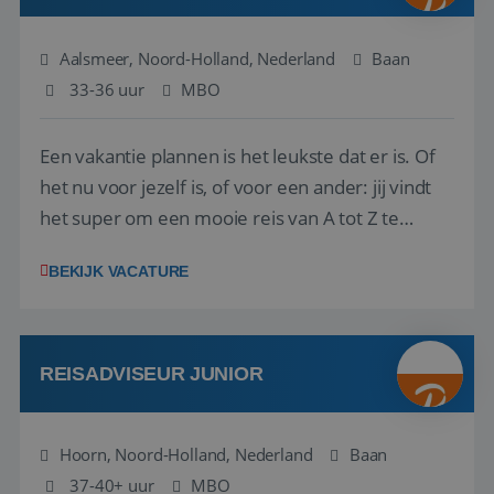
Aalsmeer, Noord-Holland, Nederland
Baan
33-36 uur
MBO
Een vakantie plannen is het leukste dat er is. Of
het nu voor jezelf is, of voor een ander: jij vindt
het super om een mooie reis van A tot Z te
regelen. Door jouw kennis en ervaring leren onze
BEKIJK VACATURE
vakantiegangers de meest prachtige plekjes op
aarde kennen! 🏝️Wat ga je doen?Klantgericht
werken: of het nu gaat om vragen ...
REISADVISEUR JUNIOR
Hoorn, Noord-Holland, Nederland
Baan
37-40+ uur
MBO