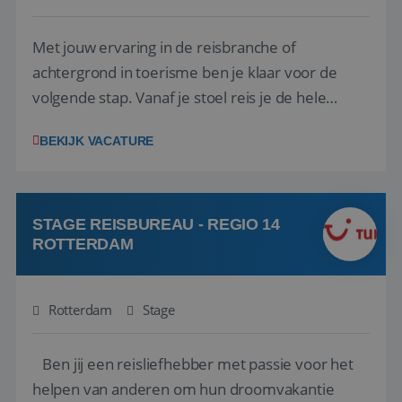
Met jouw ervaring in de reisbranche of
achtergrond in toerisme ben je klaar voor de
volgende stap. Vanaf je stoel reis je de hele
wereld over en speel je moeiteloos in op de
BEKIJK VACATURE
wensen van je team, je klant en wat er in de
reiswereld gebeurt. Met je enthousiasme weet je
klanten te overtuigen om die droomreis te
boeken! ...
STAGE REISBUREAU - REGIO 14
ROTTERDAM
Rotterdam
Stage
Ben jij een reisliefhebber met passie voor het
helpen van anderen om hun droomvakantie