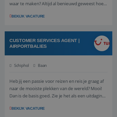
waar te maken? Altijd al benieuwd geweest hoe
het eraan toegaat achter de schermen bij een
BEKIJK VACATURE
van de grootste reisorganisaties? Dan is een
stage bij TUI Nederland echt iets voor jou! Wij zijn
op zoek naar een enthousiaste, leergie...
CUSTOMER SERVICES AGENT |
AIRPORTBALIES
Schiphol
Baan
Heb jij een passie voor reizen en reis je graag af
naar de mooiste plekken van de wereld? Mooi!
Dan is de basis goed. Zie je het als een uitdaging
om anderen te inspireren en ondersteunen met
BEKIJK VACATURE
het samenstellen en boeken van de perfecte