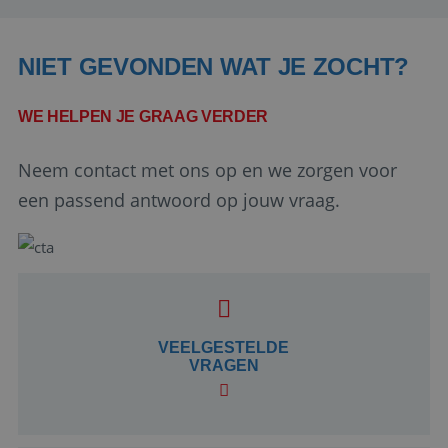
NIET GEVONDEN WAT JE ZOCHT?
WE HELPEN JE GRAAG VERDER
Neem contact met ons op en we zorgen voor
een passend antwoord op jouw vraag.
Google Privacy Policy
li_gc
5 maanden 4
LinkedIn
weken
VEELGESTELDE
Corporation
.linkedin.com
VRAGEN