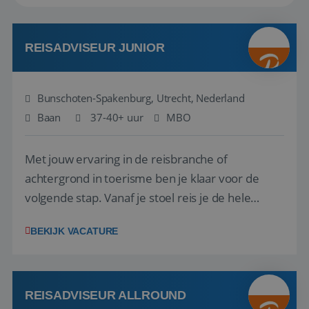
REISADVISEUR JUNIOR
Bunschoten-Spakenburg, Utrecht, Nederland
Baan
37-40+ uur
MBO
Met jouw ervaring in de reisbranche of
achtergrond in toerisme ben je klaar voor de
volgende stap. Vanaf je stoel reis je de hele
wereld over en speel je moeiteloos in op de
BEKIJK VACATURE
wensen van je team, je klant en wat er in de
reiswereld gebeurt. Met je enthousiasme weet je
klanten te overtuigen om die droomreis te
boeken! ...
REISADVISEUR ALLROUND