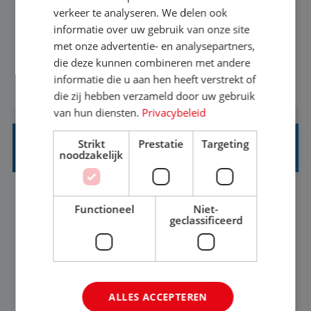
Als Stagiaire Business Intelligence ga je de
verkeer te analyseren. We delen ook
informatiebehoefte van verschillende interne
informatie over uw gebruik van onze site
met onze advertentie- en analysepartners,
afdelingen specificeren. Aan de hand van deze
die deze kunnen combineren met andere
informatiebehoefte ga je BI-producten zoals
informatie die u aan hen heeft verstrekt of
BEKIJK VACATURE
adviezen, rapportages en dashboards
die zij hebben verzameld door uw gebruik
ontwikkelen, aanpassen en leveren. Deze
van hun diensten.
Privacybeleid
producten ontwikkel je door middel van de data
Strikt
Prestatie
Targeting
uit ons datawa...
INKOPER VAKANTIES
noodzakelijk
Nijmegen
Baan
33-36 uur
MBO
Functioneel
Niet-
geclassificeerd
Jij vindt de mooiste plekjes ter wereld en geeft
eenoudergezinnen én singles de meest
onvergetelijke vakanties van hun leven, hoe gaaf
ALLES ACCEPTEREN
is dat? Ben jij de commerciële professional die