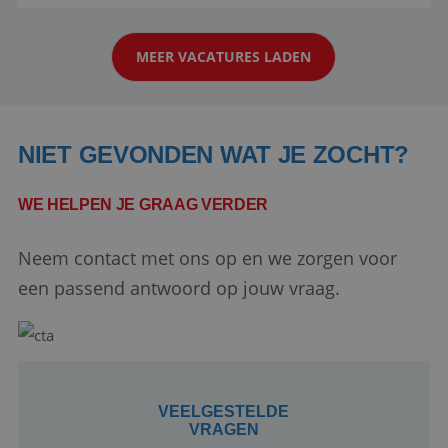
aarde kennen! 🏝️Wat ga je doen?Klantgericht
werken: of het nu gaat om vragen ...
MEER VACATURES LADEN
NIET GEVONDEN WAT JE ZOCHT?
WE HELPEN JE GRAAG VERDER
Google Privacy Policy
Neem contact met ons op en we zorgen voor
een passend antwoord op jouw vraag.
li_gc
5 maanden 4
LinkedIn
weken
Corporation
.linkedin.com
VEELGESTELDE
VRAGEN