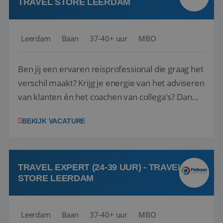
TRAVEL STORE LEERDAM
Leerdam
Baan
37-40+ uur
MBO
Ben jij een ervaren reisprofessional die graag het
verschil maakt? Krijg je energie van het adviseren
van klanten én het coachen van collega's? Dan
zijn wij op zoek naar jou. Bij Travel Store Leerdam
BEKIJK VACATURE
(onderdeel van Pelikaan Travel Group) zoeken
we een Reisbureaumanager die samen met het
team het reisbureau verder...
TRAVEL EXPERT (24-39 UUR) - TRAVEL
STORE LEERDAM
Leerdam
Baan
37-40+ uur
MBO