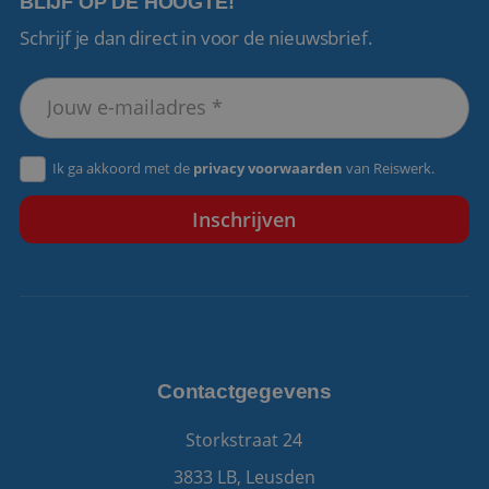
BLIJF OP DE HOOGTE!
Schrijf je dan direct in voor de nieuwsbrief.
VISITOR_PRIVACY_METADATA
5 maanden 4
YouTube
weken
.youtube.com
Ik ga akkoord met de
privacy voorwaarden
van Reiswerk.
Contactgegevens
Storkstraat 24
3833 LB, Leusden