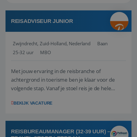
REISADVISEUR JUNIOR
Zwijndrecht, Zuid-Holland, Nederland
Baan
25-32 uur
MBO
Met jouw ervaring in de reisbranche of
achtergrond in toerisme ben je klaar voor de
volgende stap. Vanaf je stoel reis je de hele
wereld over en speel je moeiteloos in op de
BEKIJK VACATURE
wensen van je team, je klant en wat er in de
reiswereld gebeurt. Met je enthousiasme weet je
klanten te overtuigen om die droomreis te
boeken! ...
REISBUREAUMANAGER (32-39 UUR) –