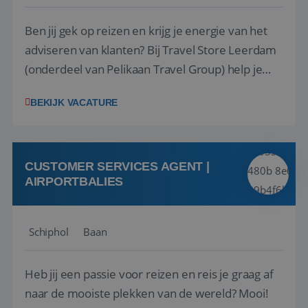
Ben jij gek op reizen en krijg je energie van het
adviseren van klanten? Bij Travel Store Leerdam
(onderdeel van Pelikaan Travel Group) help je
klanten met zorg en aandacht hun ideale reis te
BEKIJK VACATURE
vinden. Samen maken we van elke reis een
onvergetelijke ervaring. Of je nu al jaren ervaring
hebt in de reisbranche of j...
CUSTOMER SERVICES AGENT |
AIRPORTBALIES
Schiphol
Baan
Heb jij een passie voor reizen en reis je graag af
naar de mooiste plekken van de wereld? Mooi!