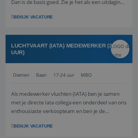
Dan is de basis goed. Zie je het als een uitdaging
om anderen te inspireren en ondersteunen met
BEKIJK VACATURE
het samenstellen en boeken van de perfecte
vakantie en is verkopen je tweede natuur? Al
deze onderdelen zijn nu samen gevoegd...
LUCHTVAART (IATA) MEDEWERKER (24-32
UUR)
Diemen
Baan
17-24 uur
MBO
Als medewerker vluchten (IATA) ben je samen
met je directe Iata collega een onderdeel van ons
enthousiaste verkoopteam en ben je de
vraagbaak voor alles met betrekking tot vluchten
BEKIJK VACATURE
en tarieven waar je collega’s niet uitkomen.
Voorts ben je verantwoordelijk voor een stuk