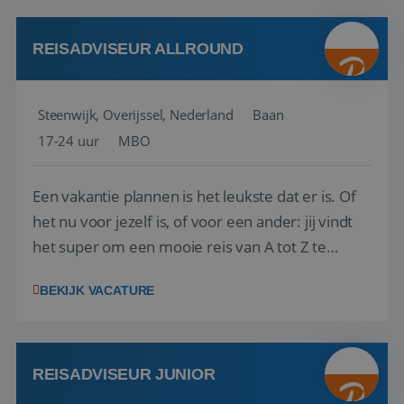
kwaliteitsbewaking van alles wat met IATA te m...
REISADVISEUR ALLROUND
Steenwijk, Overijssel, Nederland
Baan
17-24 uur
MBO
Een vakantie plannen is het leukste dat er is. Of
het nu voor jezelf is, of voor een ander: jij vindt
het super om een mooie reis van A tot Z te
regelen. Door jouw kennis en ervaring leren onze
BEKIJK VACATURE
vakantiegangers de meest prachtige plekjes op
aarde kennen! 🏝️Wat ga je doen?Klantgericht
werken: of het nu gaat om vragen ...
REISADVISEUR JUNIOR