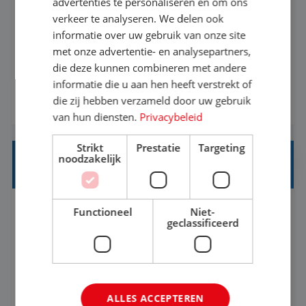
advertenties te personaliseren en om ons
verkeer te analyseren. We delen ook
Met jouw ervaring in de reisbranche of
informatie over uw gebruik van onze site
achtergrond in toerisme ben je klaar voor de
met onze advertentie- en analysepartners,
volgende stap. Vanaf je stoel reis je de hele
die deze kunnen combineren met andere
informatie die u aan hen heeft verstrekt of
wereld over en speel je moeiteloos in op de
die zij hebben verzameld door uw gebruik
BEKIJK VACATURE
wensen van je team, je klant en wat er in de
van hun diensten.
Privacybeleid
reiswereld gebeurt. Met je enthousiasme weet je
klanten te overtuigen om die droomreis te
Strikt
Prestatie
Targeting
noodzakelijk
boeken! ...
REISADVISEUR JUNIOR
Functioneel
Niet-
Bunschoten-Spakenburg, Utrecht, Nederland
Baan
geclassificeerd
37-40+ uur
MBO
Met jouw ervaring in de reisbranche of
achtergrond in toerisme ben je klaar voor de
ALLES ACCEPTEREN