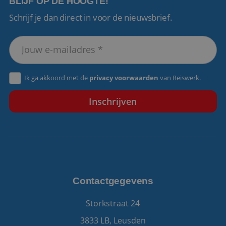
BLIJF OP DE HOOGTE!
Schrijf je dan direct in voor de nieuwsbrief.
VISITOR_PRIVACY_METADATA
5 maanden 4
YouTube
weken
.youtube.com
Ik ga akkoord met de
privacy voorwaarden
van Reiswerk.
Contactgegevens
Storkstraat 24
3833 LB, Leusden