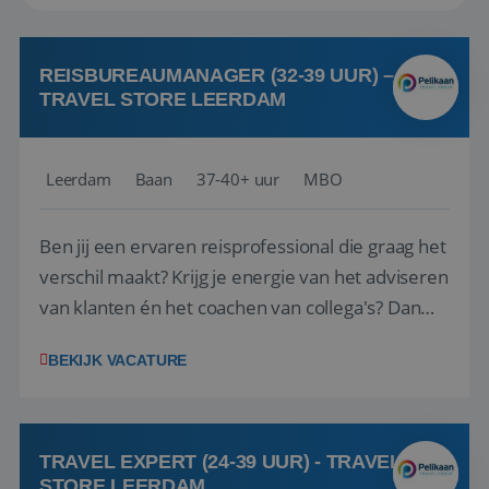
REISBUREAUMANAGER (32-39 UUR) –
TRAVEL STORE LEERDAM
Leerdam
Baan
37-40+ uur
MBO
Ben jij een ervaren reisprofessional die graag het
verschil maakt? Krijg je energie van het adviseren
van klanten én het coachen van collega's? Dan
zijn wij op zoek naar jou. Bij Travel Store Leerdam
BEKIJK VACATURE
(onderdeel van Pelikaan Travel Group) zoeken
we een Reisbureaumanager die samen met het
team het reisbureau verder...
TRAVEL EXPERT (24-39 UUR) - TRAVEL
STORE LEERDAM