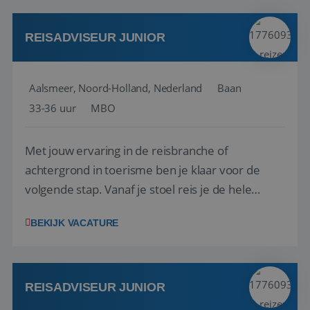
werken: of het nu gaat om vragen ...
REISADVISEUR JUNIOR
Aalsmeer, Noord-Holland, Nederland
Baan
33-36 uur
MBO
Met jouw ervaring in de reisbranche of
achtergrond in toerisme ben je klaar voor de
volgende stap. Vanaf je stoel reis je de hele
wereld over en speel je moeiteloos in op de
BEKIJK VACATURE
wensen van je team, je klant en wat er in de
reiswereld gebeurt. Met je enthousiasme weet je
klanten te overtuigen om die droomreis te
boeken! ...
REISADVISEUR JUNIOR