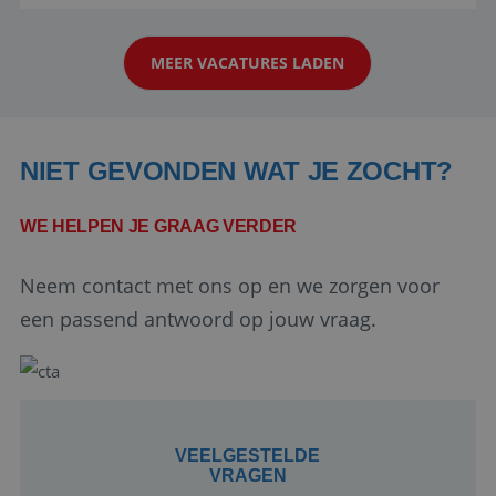
reiswereld gebeurt. Met je enthousiasme weet je
klanten te overtuigen om die droomreis te
MEER VACATURES LADEN
boeken! ...
NIET GEVONDEN WAT JE ZOCHT?
WE HELPEN JE GRAAG VERDER
Google Privacy Policy
Neem contact met ons op en we zorgen voor
een passend antwoord op jouw vraag.
li_gc
5 maanden 4
LinkedIn
weken
Corporation
.linkedin.com
VEELGESTELDE
VRAGEN