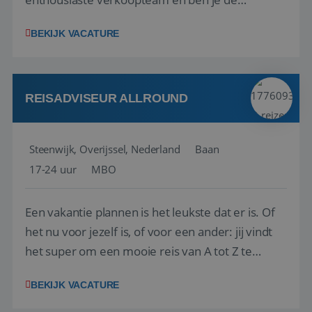
vraagbaak voor alles met betrekking tot vluchten
BEKIJK VACATURE
en tarieven waar je collega’s niet uitkomen.
Voorts ben je verantwoordelijk voor een stuk
kwaliteitsbewaking van alles wat met IATA te m...
REISADVISEUR ALLROUND
Steenwijk, Overijssel, Nederland
Baan
17-24 uur
MBO
Een vakantie plannen is het leukste dat er is. Of
het nu voor jezelf is, of voor een ander: jij vindt
het super om een mooie reis van A tot Z te
regelen. Door jouw kennis en ervaring leren onze
BEKIJK VACATURE
vakantiegangers de meest prachtige plekjes op
aarde kennen! 🏝️Wat ga je doen?Klantgericht