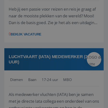
Heb jij een passie voor reizen en reis je graag af
naar de mooiste plekken van de wereld? Mooi!
Dan is de basis goed. Zie je het als een uitdaging
om anderen te inspireren en ondersteunen met
BEKIJK VACATURE
het samenstellen en boeken van de perfecte
vakantie en is verkopen je tweede natuur? Al
deze onderdelen zijn nu samen gevoegd...
LUCHTVAART (IATA) MEDEWERKER (24-32
UUR)
Diemen
Baan
17-24 uur
MBO
Als medewerker vluchten (IATA) ben je samen
met je directe Iata collega een onderdeel van ons
enthousiaste verkoopteam en ben je de