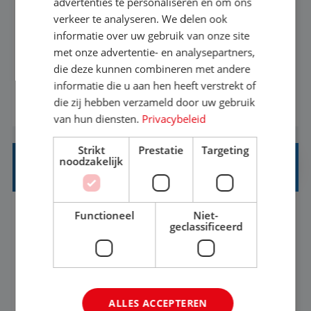
advertenties te personaliseren en om ons
verkeer te analyseren. We delen ook
Met jouw ervaring in de reisbranche of
informatie over uw gebruik van onze site
achtergrond in toerisme ben je klaar voor de
met onze advertentie- en analysepartners,
volgende stap. Vanaf je stoel reis je de hele
die deze kunnen combineren met andere
informatie die u aan hen heeft verstrekt of
wereld over en speel je moeiteloos in op de
die zij hebben verzameld door uw gebruik
BEKIJK VACATURE
wensen van je team, je klant en wat er in de
van hun diensten.
Privacybeleid
reiswereld gebeurt. Met je enthousiasme weet je
klanten te overtuigen om die droomreis te
Strikt
Prestatie
Targeting
noodzakelijk
boeken! ...
REISADVISEUR ALLROUND
Functioneel
Niet-
Aalsmeer, Noord-Holland, Nederland
Baan
geclassificeerd
33-36 uur
MBO
Een vakantie plannen is het leukste dat er is. Of
het nu voor jezelf is, of voor een ander: jij vindt
ALLES ACCEPTEREN