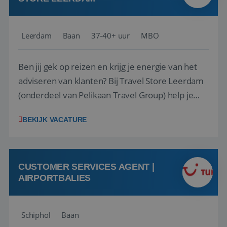
Leerdam
Baan
37-40+ uur
MBO
Ben jij gek op reizen en krijg je energie van het
adviseren van klanten? Bij Travel Store Leerdam
(onderdeel van Pelikaan Travel Group) help je
klanten met zorg en aandacht hun ideale reis te
BEKIJK VACATURE
vinden. Samen maken we van elke reis een
onvergetelijke ervaring. Of je nu al jaren ervaring
hebt in de reisbranche of j...
CUSTOMER SERVICES AGENT |
AIRPORTBALIES
Schiphol
Baan