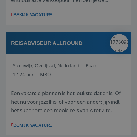
vraagbaak voor alles met betrekking tot vluchten
BEKIJK VACATURE
en tarieven waar je collega’s niet uitkomen.
Voorts ben je verantwoordelijk voor een stuk
kwaliteitsbewaking van alles wat met IATA te m...
REISADVISEUR ALLROUND
Steenwijk, Overijssel, Nederland
Baan
17-24 uur
MBO
Een vakantie plannen is het leukste dat er is. Of
het nu voor jezelf is, of voor een ander: jij vindt
het super om een mooie reis van A tot Z te
regelen. Door jouw kennis en ervaring leren onze
BEKIJK VACATURE
vakantiegangers de meest prachtige plekjes op
aarde kennen! 🏝️Wat ga je doen?Klantgericht