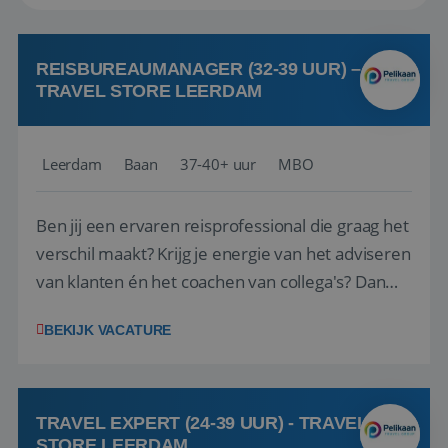
REISBUREAUMANAGER (32-39 UUR) –
TRAVEL STORE LEERDAM
Leerdam
Baan
37-40+ uur
MBO
Ben jij een ervaren reisprofessional die graag het
verschil maakt? Krijg je energie van het adviseren
van klanten én het coachen van collega's? Dan
zijn wij op zoek naar jou. Bij Travel Store Leerdam
BEKIJK VACATURE
(onderdeel van Pelikaan Travel Group) zoeken
we een Reisbureaumanager die samen met het
team het reisbureau verder...
TRAVEL EXPERT (24-39 UUR) - TRAVEL
STORE LEERDAM