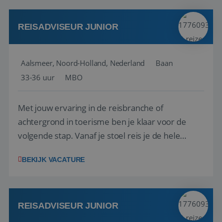
werken: of het nu gaat om vragen ...
REISADVISEUR JUNIOR
Aalsmeer, Noord-Holland, Nederland
Baan
33-36 uur
MBO
Met jouw ervaring in de reisbranche of
achtergrond in toerisme ben je klaar voor de
volgende stap. Vanaf je stoel reis je de hele
wereld over en speel je moeiteloos in op de
BEKIJK VACATURE
wensen van je team, je klant en wat er in de
reiswereld gebeurt. Met je enthousiasme weet je
klanten te overtuigen om die droomreis te
boeken! ...
REISADVISEUR JUNIOR