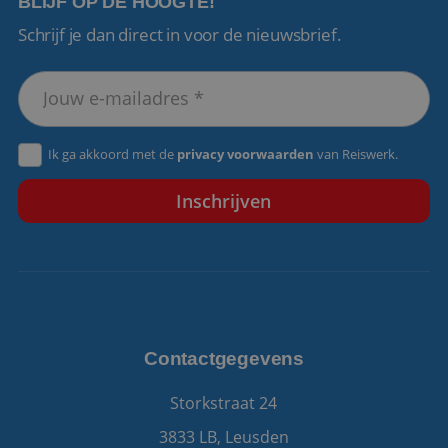
BLIJF OP DE HOOGTE!
Schrijf je dan direct in voor de nieuwsbrief.
VISITOR_PRIVACY_METADATA
5 maanden 4
YouTube
weken
.youtube.com
Ik ga akkoord met de
privacy voorwaarden
van Reiswerk.
Contactgegevens
Storkstraat 24
3833 LB, Leusden