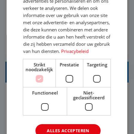
advertenties te personaliseren en om ons
verkeer te analyseren. We delen ook
Met jouw ervaring in de reisbranche of
informatie over uw gebruik van onze site
achtergrond in toerisme ben je klaar voor de
met onze advertentie- en analysepartners,
volgende stap. Vanaf je stoel reis je de hele
die deze kunnen combineren met andere
informatie die u aan hen heeft verstrekt of
wereld over en speel je moeiteloos in op de
die zij hebben verzameld door uw gebruik
BEKIJK VACATURE
wensen van je team, je klant en wat er in de
van hun diensten.
Privacybeleid
reiswereld gebeurt. Met je enthousiasme weet je
klanten te overtuigen om die droomreis te
Strikt
Prestatie
Targeting
noodzakelijk
boeken! ...
REISADVISEUR ALLROUND
Functioneel
Niet-
Aalsmeer, Noord-Holland, Nederland
Baan
geclassificeerd
33-36 uur
MBO
Een vakantie plannen is het leukste dat er is. Of
het nu voor jezelf is, of voor een ander: jij vindt
ALLES ACCEPTEREN