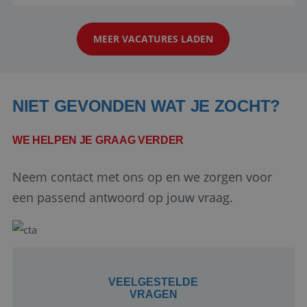
reiswereld gebeurt. Met je enthousiasme weet je
klanten te overtuigen om die droomreis te
MEER VACATURES LADEN
boeken! ...
NIET GEVONDEN WAT JE ZOCHT?
WE HELPEN JE GRAAG VERDER
Google Privacy Policy
Neem contact met ons op en we zorgen voor
een passend antwoord op jouw vraag.
li_gc
5 maanden 4
LinkedIn
weken
Corporation
.linkedin.com
VEELGESTELDE
VRAGEN