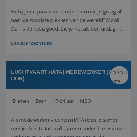
Heb jij een passie voor reizen en reis je graag af
naar de mooiste plekken van de wereld? Mooi!
Dan is de basis goed. Zie je het als een uitdaging
om anderen te inspireren en ondersteunen met
BEKIJK VACATURE
het samenstellen en boeken van de perfecte
vakantie en is verkopen je tweede natuur? Al
deze onderdelen zijn nu samen gevoegd...
LUCHTVAART (IATA) MEDEWERKER (24-32
UUR)
Diemen
Baan
17-24 uur
MBO
Als medewerker vluchten (IATA) ben je samen
met je directe Iata collega een onderdeel van ons
enthousiaste verkoopteam en ben je de