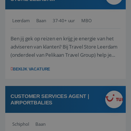
Leerdam
Baan
37-40+ uur
MBO
Ben jij gek op reizen en krijg je energie van het
adviseren van klanten? Bij Travel Store Leerdam
(onderdeel van Pelikaan Travel Group) help je
klanten met zorg en aandacht hun ideale reis te
BEKIJK VACATURE
vinden. Samen maken we van elke reis een
onvergetelijke ervaring. Of je nu al jaren ervaring
hebt in de reisbranche of j...
CUSTOMER SERVICES AGENT |
AIRPORTBALIES
Schiphol
Baan