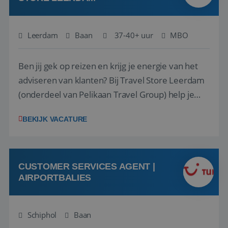
Leerdam
Baan
37-40+ uur
MBO
Ben jij gek op reizen en krijg je energie van het
adviseren van klanten? Bij Travel Store Leerdam
(onderdeel van Pelikaan Travel Group) help je
klanten met zorg en aandacht hun ideale reis te
BEKIJK VACATURE
vinden. Samen maken we van elke reis een
onvergetelijke ervaring. Of je nu al jaren ervaring
hebt in de reisbranche of j...
CUSTOMER SERVICES AGENT |
AIRPORTBALIES
Schiphol
Baan