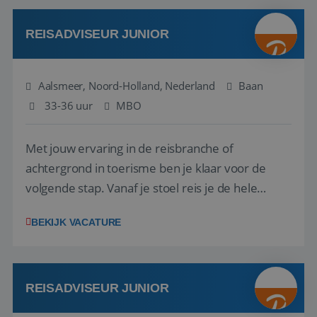
werken: of het nu gaat om vragen ...
REISADVISEUR JUNIOR
Aalsmeer, Noord-Holland, Nederland
Baan
33-36 uur
MBO
Met jouw ervaring in de reisbranche of
achtergrond in toerisme ben je klaar voor de
volgende stap. Vanaf je stoel reis je de hele
wereld over en speel je moeiteloos in op de
BEKIJK VACATURE
wensen van je team, je klant en wat er in de
reiswereld gebeurt. Met je enthousiasme weet je
klanten te overtuigen om die droomreis te
boeken! ...
REISADVISEUR JUNIOR