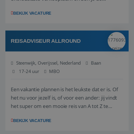
vraagbaak voor alles met betrekking tot vluchten
BEKIJK VACATURE
en tarieven waar je collega’s niet uitkomen.
Voorts ben je verantwoordelijk voor een stuk
kwaliteitsbewaking van alles wat met IATA te m...
REISADVISEUR ALLROUND
Steenwijk, Overijssel, Nederland
Baan
17-24 uur
MBO
Een vakantie plannen is het leukste dat er is. Of
het nu voor jezelf is, of voor een ander: jij vindt
het super om een mooie reis van A tot Z te
regelen. Door jouw kennis en ervaring leren onze
BEKIJK VACATURE
vakantiegangers de meest prachtige plekjes op
aarde kennen! 🏝️Wat ga je doen?Klantgericht