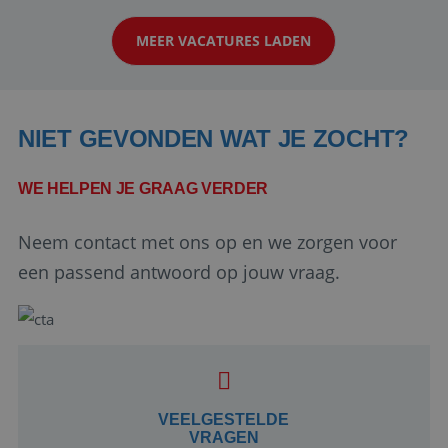
klanten te overtuigen om die droomreis te
MEER VACATURES LADEN
boeken! ...
NIET GEVONDEN WAT JE ZOCHT?
WE HELPEN JE GRAAG VERDER
Neem contact met ons op en we zorgen voor
Google Privacy Policy
een passend antwoord op jouw vraag.
li_gc
5 maanden 4
LinkedIn
weken
Corporation
.linkedin.com
VEELGESTELDE
VRAGEN