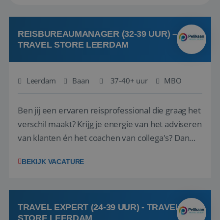
REISBUREAUMANAGER (32-39 UUR) –
TRAVEL STORE LEERDAM
Leerdam
Baan
37-40+ uur
MBO
Ben jij een ervaren reisprofessional die graag het
verschil maakt? Krijg je energie van het adviseren
van klanten én het coachen van collega's? Dan
zijn wij op zoek naar jou. Bij Travel Store Leerdam
BEKIJK VACATURE
(onderdeel van Pelikaan Travel Group) zoeken
we een Reisbureaumanager die samen met het
team het reisbureau verder...
TRAVEL EXPERT (24-39 UUR) - TRAVEL
STORE LEERDAM