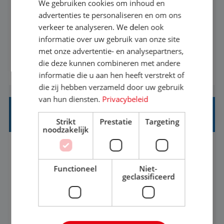
We gebruiken cookies om inhoud en
Met jouw ervaring in de reisbranche of
advertenties te personaliseren en om ons
verkeer te analyseren. We delen ook
achtergrond in toerisme ben je klaar voor de
informatie over uw gebruik van onze site
volgende stap. Vanaf je stoel reis je de hele
met onze advertentie- en analysepartners,
wereld over en speel je moeiteloos in op de
die deze kunnen combineren met andere
BEKIJK VACATURE
wensen van je team, je klant en wat er in de
informatie die u aan hen heeft verstrekt of
reiswereld gebeurt. Met je enthousiasme weet je
die zij hebben verzameld door uw gebruik
klanten te overtuigen om die droomreis te
van hun diensten.
Privacybeleid
boeken! ...
REISADVISEUR ALLROUND
Strikt
Prestatie
Targeting
noodzakelijk
Aalsmeer, Noord-Holland, Nederland
Baan
33-36 uur
MBO
Functioneel
Niet-
geclassificeerd
Een vakantie plannen is het leukste dat er is. Of
het nu voor jezelf is, of voor een ander: jij vindt
het super om een mooie reis van A tot Z te