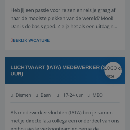
Heb jij een passie voor reizen en reis je graag af
naar de mooiste plekken van de wereld? Mooi!
Dan is de basis goed. Zie je het als een uitdaging
om anderen te inspireren en ondersteunen met
BEKIJK VACATURE
het samenstellen en boeken van de perfecte
vakantie en is verkopen je tweede natuur? Al
deze onderdelen zijn nu samen gevoegd...
LUCHTVAART (IATA) MEDEWERKER (24-32
UUR)
Diemen
Baan
17-24 uur
MBO
Als medewerker vluchten (IATA) ben je samen
met je directe Iata collega een onderdeel van ons
enthousiaste verkoopteam en ben je de