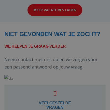
klanten te overtuigen om die droomreis te
MEER VACATURES LADEN
boeken! ...
NIET GEVONDEN WAT JE ZOCHT?
WE HELPEN JE GRAAG VERDER
Neem contact met ons op en we zorgen voor
Google Privacy Policy
een passend antwoord op jouw vraag.
li_gc
5 maanden 4
LinkedIn
weken
Corporation
.linkedin.com
VEELGESTELDE
VRAGEN