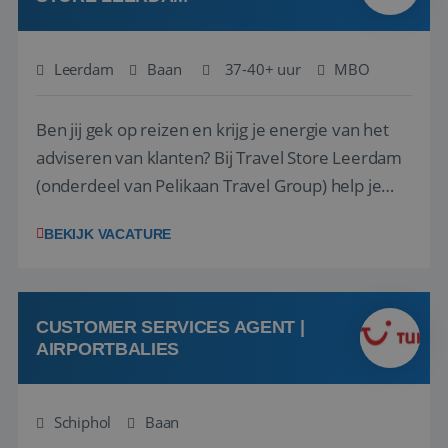
Leerdam
Baan
37-40+ uur
MBO
Ben jij gek op reizen en krijg je energie van het
adviseren van klanten? Bij Travel Store Leerdam
(onderdeel van Pelikaan Travel Group) help je
klanten met zorg en aandacht hun ideale reis te
BEKIJK VACATURE
vinden. Samen maken we van elke reis een
onvergetelijke ervaring. Of je nu al jaren ervaring
hebt in de reisbranche of j...
CUSTOMER SERVICES AGENT |
AIRPORTBALIES
Schiphol
Baan