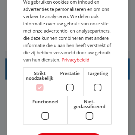
We gebruiken cookies om inhoud en
Met jouw ervaring in de reisbranche of
advertenties te personaliseren en om ons
verkeer te analyseren. We delen ook
achtergrond in toerisme ben je klaar voor de
informatie over uw gebruik van onze site
volgende stap. Vanaf je stoel reis je de hele
met onze advertentie- en analysepartners,
wereld over en speel je moeiteloos in op de
die deze kunnen combineren met andere
BEKIJK VACATURE
wensen van je team, je klant en wat er in de
informatie die u aan hen heeft verstrekt of
reiswereld gebeurt. Met je enthousiasme weet je
die zij hebben verzameld door uw gebruik
klanten te overtuigen om die droomreis te
van hun diensten.
Privacybeleid
boeken! ...
REISADVISEUR ALLROUND
Strikt
Prestatie
Targeting
noodzakelijk
Aalsmeer, Noord-Holland, Nederland
Baan
33-36 uur
MBO
Functioneel
Niet-
geclassificeerd
Een vakantie plannen is het leukste dat er is. Of
het nu voor jezelf is, of voor een ander: jij vindt
het super om een mooie reis van A tot Z te