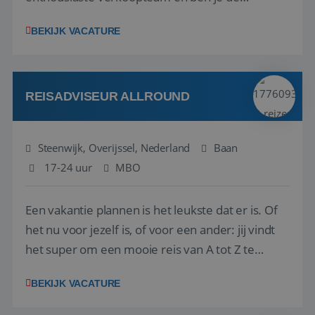
vraagbaak voor alles met betrekking tot vluchten
BEKIJK VACATURE
en tarieven waar je collega’s niet uitkomen.
Voorts ben je verantwoordelijk voor een stuk
kwaliteitsbewaking van alles wat met IATA te m...
REISADVISEUR ALLROUND
Steenwijk, Overijssel, Nederland
Baan
17-24 uur
MBO
Een vakantie plannen is het leukste dat er is. Of
het nu voor jezelf is, of voor een ander: jij vindt
het super om een mooie reis van A tot Z te
regelen. Door jouw kennis en ervaring leren onze
BEKIJK VACATURE
vakantiegangers de meest prachtige plekjes op
aarde kennen! 🏝️Wat ga je doen?Klantgericht