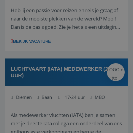
Heb jij een passie voor reizen en reis je graag af
naar de mooiste plekken van de wereld? Mooi!
Dan is de basis goed. Zie je het als een uitdaging
om anderen te inspireren en ondersteunen met
BEKIJK VACATURE
het samenstellen en boeken van de perfecte
vakantie en is verkopen je tweede natuur? Al
deze onderdelen zijn nu samen gevoegd...
LUCHTVAART (IATA) MEDEWERKER (24-32
UUR)
Diemen
Baan
17-24 uur
MBO
Als medewerker vluchten (IATA) ben je samen
met je directe Iata collega een onderdeel van ons
enthousiaste verkoopteam en ben je de