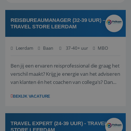
REISBUREAUMANAGER (32-39 UUR) –
TRAVEL STORE LEERDAM
Leerdam
Baan
37-40+ uur
MBO
Ben jij een ervaren reisprofessional die graag het
verschil maakt? Krijg je energie van het adviseren
van klanten én het coachen van collega's? Dan
zijn wij op zoek naar jou. Bij Travel Store Leerdam
BEKIJK VACATURE
(onderdeel van Pelikaan Travel Group) zoeken
we een Reisbureaumanager die samen met het
team het reisbureau verder...
TRAVEL EXPERT (24-39 UUR) - TRAVEL
STORE LEERDAM