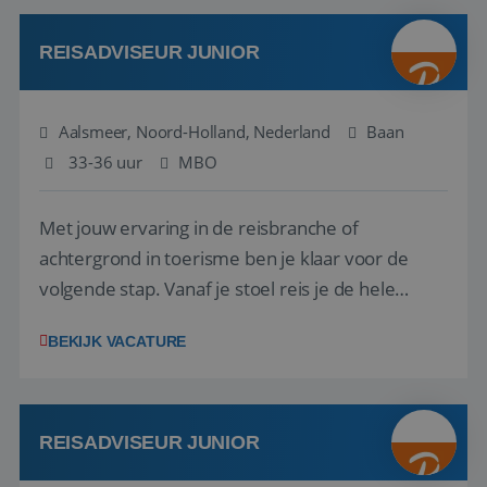
werken: of het nu gaat om vragen ...
REISADVISEUR JUNIOR
Aalsmeer, Noord-Holland, Nederland
Baan
33-36 uur
MBO
Met jouw ervaring in de reisbranche of
achtergrond in toerisme ben je klaar voor de
volgende stap. Vanaf je stoel reis je de hele
wereld over en speel je moeiteloos in op de
BEKIJK VACATURE
wensen van je team, je klant en wat er in de
reiswereld gebeurt. Met je enthousiasme weet je
klanten te overtuigen om die droomreis te
boeken! ...
REISADVISEUR JUNIOR