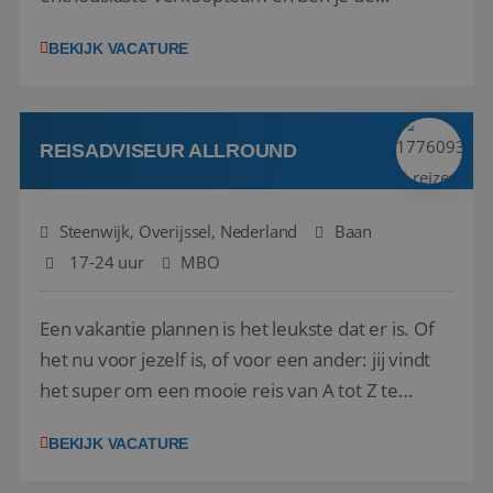
vraagbaak voor alles met betrekking tot vluchten
BEKIJK VACATURE
en tarieven waar je collega’s niet uitkomen.
Voorts ben je verantwoordelijk voor een stuk
kwaliteitsbewaking van alles wat met IATA te m...
REISADVISEUR ALLROUND
Steenwijk, Overijssel, Nederland
Baan
17-24 uur
MBO
Een vakantie plannen is het leukste dat er is. Of
het nu voor jezelf is, of voor een ander: jij vindt
het super om een mooie reis van A tot Z te
regelen. Door jouw kennis en ervaring leren onze
BEKIJK VACATURE
vakantiegangers de meest prachtige plekjes op
aarde kennen! 🏝️Wat ga je doen?Klantgericht