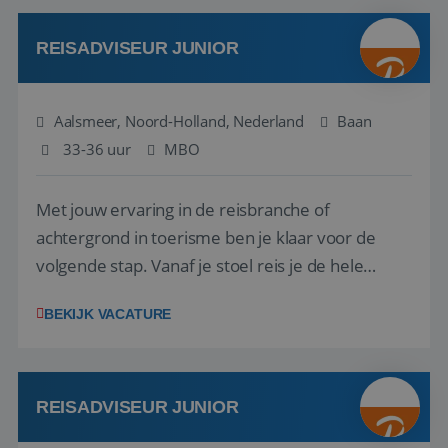
werken: of het nu gaat om vragen ...
REISADVISEUR JUNIOR
Aalsmeer, Noord-Holland, Nederland
Baan
33-36 uur
MBO
Met jouw ervaring in de reisbranche of
achtergrond in toerisme ben je klaar voor de
volgende stap. Vanaf je stoel reis je de hele
wereld over en speel je moeiteloos in op de
BEKIJK VACATURE
wensen van je team, je klant en wat er in de
reiswereld gebeurt. Met je enthousiasme weet je
klanten te overtuigen om die droomreis te
boeken! ...
REISADVISEUR JUNIOR