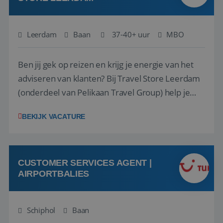
Leerdam
Baan
37-40+ uur
MBO
Ben jij gek op reizen en krijg je energie van het
adviseren van klanten? Bij Travel Store Leerdam
(onderdeel van Pelikaan Travel Group) help je
klanten met zorg en aandacht hun ideale reis te
BEKIJK VACATURE
vinden. Samen maken we van elke reis een
onvergetelijke ervaring. Of je nu al jaren ervaring
hebt in de reisbranche of j...
CUSTOMER SERVICES AGENT |
AIRPORTBALIES
Schiphol
Baan