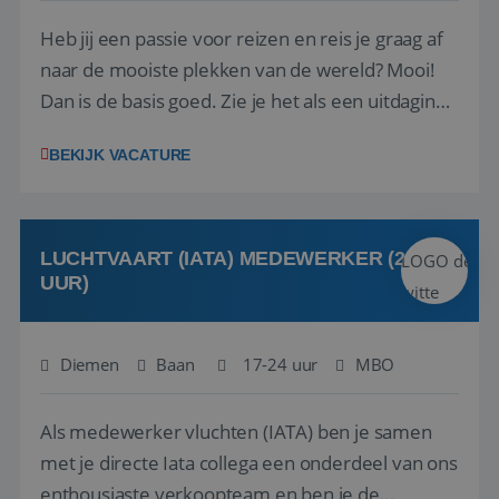
Heb jij een passie voor reizen en reis je graag af
naar de mooiste plekken van de wereld? Mooi!
Dan is de basis goed. Zie je het als een uitdaging
om anderen te inspireren en ondersteunen met
BEKIJK VACATURE
het samenstellen en boeken van de perfecte
vakantie en is verkopen je tweede natuur? Al
deze onderdelen zijn nu samen gevoegd...
LUCHTVAART (IATA) MEDEWERKER (24-32
UUR)
Diemen
Baan
17-24 uur
MBO
Als medewerker vluchten (IATA) ben je samen
met je directe Iata collega een onderdeel van ons
enthousiaste verkoopteam en ben je de