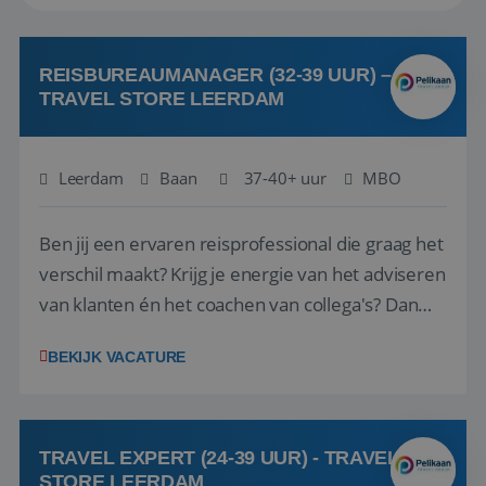
REISBUREAUMANAGER (32-39 UUR) –
TRAVEL STORE LEERDAM
Leerdam
Baan
37-40+ uur
MBO
Ben jij een ervaren reisprofessional die graag het
verschil maakt? Krijg je energie van het adviseren
van klanten én het coachen van collega's? Dan
zijn wij op zoek naar jou. Bij Travel Store Leerdam
BEKIJK VACATURE
(onderdeel van Pelikaan Travel Group) zoeken
we een Reisbureaumanager die samen met het
team het reisbureau verder...
TRAVEL EXPERT (24-39 UUR) - TRAVEL
STORE LEERDAM