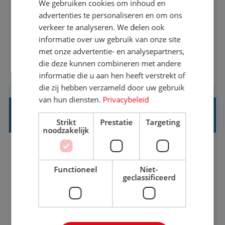
We gebruiken cookies om inhoud en
Met jouw ervaring in de reisbranche of
advertenties te personaliseren en om ons
verkeer te analyseren. We delen ook
achtergrond in toerisme ben je klaar voor de
informatie over uw gebruik van onze site
volgende stap. Vanaf je stoel reis je de hele
met onze advertentie- en analysepartners,
wereld over en speel je moeiteloos in op de
die deze kunnen combineren met andere
BEKIJK VACATURE
wensen van je team, je klant en wat er in de
informatie die u aan hen heeft verstrekt of
reiswereld gebeurt. Met je enthousiasme weet je
die zij hebben verzameld door uw gebruik
klanten te overtuigen om die droomreis te
van hun diensten.
Privacybeleid
boeken! ...
REISADVISEUR ALLROUND
Strikt
Prestatie
Targeting
noodzakelijk
Aalsmeer, Noord-Holland, Nederland
Baan
33-36 uur
MBO
Functioneel
Niet-
geclassificeerd
Een vakantie plannen is het leukste dat er is. Of
het nu voor jezelf is, of voor een ander: jij vindt
het super om een mooie reis van A tot Z te