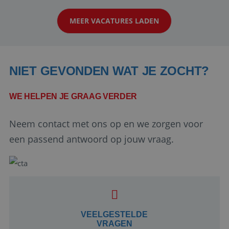
klanten te overtuigen om die droomreis te
MEER VACATURES LADEN
boeken! ...
NIET GEVONDEN WAT JE ZOCHT?
WE HELPEN JE GRAAG VERDER
Neem contact met ons op en we zorgen voor
Google Privacy Policy
een passend antwoord op jouw vraag.
li_gc
5 maanden 4
LinkedIn
weken
Corporation
.linkedin.com
VEELGESTELDE
VRAGEN