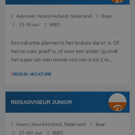
Aalsmeer, Noord-Holland, Nederland
Baan
33-36 uur
MBO
Een vakantie plannen is het leukste dat er is. Of
het nu voor jezelf is, of voor een ander: jij vindt
het super om een mooie reis van A tot Z te
regelen. Door jouw kennis en ervaring leren onze
BEKIJK VACATURE
vakantiegangers de meest prachtige plekjes op
aarde kennen! 🏝️Wat ga je doen?Klantgericht
werken: of het nu gaat om vragen ...
REISADVISEUR JUNIOR
Hoorn, Noord-Holland, Nederland
Baan
37-40+ uur
MBO