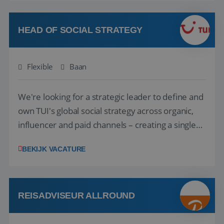
vakantie en is verkopen je tweede natuur? Al
deze onderdelen zijn nu samen gevoegd...
HEAD OF SOCIAL STRATEGY
Flexible
Baan
We're looking for a strategic leader to define and
own TUI's global social strategy across organic,
influencer and paid channels – creating a single
playbook that regional teams bring to life
BEKIJK VACATURE
locally. The role will be published until 18 August
2026. ABOUT OUR OFFER• Personal benefits:
Attractive remuneration, discre...
REISADVISEUR ALLROUND