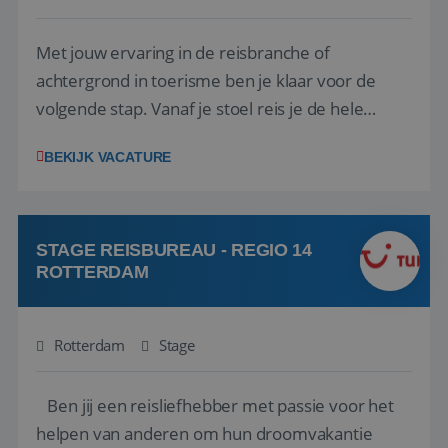
Met jouw ervaring in de reisbranche of
achtergrond in toerisme ben je klaar voor de
volgende stap. Vanaf je stoel reis je de hele
wereld over en speel je moeiteloos in op de
BEKIJK VACATURE
wensen van je team, je klant en wat er in de
reiswereld gebeurt. Met je enthousiasme weet je
klanten te overtuigen om die droomreis te
boeken! ...
STAGE REISBUREAU - REGIO 14
ROTTERDAM
Rotterdam
Stage
Ben jij een reisliefhebber met passie voor het
helpen van anderen om hun droomvakantie