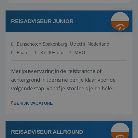
REISADVISEUR JUNIOR
Bunschoten-Spakenburg, Utrecht, Nederland
Baan
37-40+ uur
MBO
Met jouw ervaring in de reisbranche of
achtergrond in toerisme ben je klaar voor de
volgende stap. Vanaf je stoel reis je de hele
wereld over en speel je moeiteloos in op de
BEKIJK VACATURE
wensen van je team, je klant en wat er in de
reiswereld gebeurt. Met je enthousiasme weet je
klanten te overtuigen om die droomreis te
boeken! ...
REISADVISEUR ALLROUND