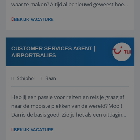
waar te maken? Altijd al benieuwd geweest hoe
het eraan toegaat achter de schermen bij een
BEKIJK VACATURE
van de grootste reisorganisaties? Dan is een
stage bij TUI Nederland echt iets voor jou! Wij zijn
op zoek naar een enthousiaste, leergie...
CUSTOMER SERVICES AGENT |
AIRPORTBALIES
Schiphol
Baan
Heb jij een passie voor reizen en reis je graag af
naar de mooiste plekken van de wereld? Mooi!
Dan is de basis goed. Zie je het als een uitdaging
om anderen te inspireren en ondersteunen met
BEKIJK VACATURE
het samenstellen en boeken van de perfecte