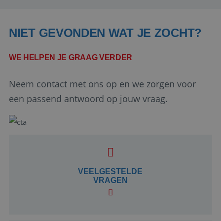
NIET GEVONDEN WAT JE ZOCHT?
WE HELPEN JE GRAAG VERDER
Neem contact met ons op en we zorgen voor
een passend antwoord op jouw vraag.
Google Privacy Policy
li_gc
5 maanden 4
LinkedIn
weken
VEELGESTELDE
Corporation
.linkedin.com
VRAGEN