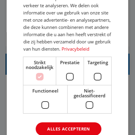
Als Stagiaire Business Intelligence ga je de
verkeer te analyseren. We delen ook
informatiebehoefte van verschillende interne
informatie over uw gebruik van onze site
met onze advertentie- en analysepartners,
afdelingen specificeren. Aan de hand van deze
die deze kunnen combineren met andere
informatiebehoefte ga je BI-producten zoals
informatie die u aan hen heeft verstrekt of
BEKIJK VACATURE
adviezen, rapportages en dashboards
die zij hebben verzameld door uw gebruik
ontwikkelen, aanpassen en leveren. Deze
van hun diensten.
Privacybeleid
producten ontwikkel je door middel van de data
Strikt
Prestatie
Targeting
uit ons datawa...
INKOPER VAKANTIES
noodzakelijk
Nijmegen
Baan
33-36 uur
MBO
Functioneel
Niet-
geclassificeerd
Jij vindt de mooiste plekjes ter wereld en geeft
eenoudergezinnen én singles de meest
onvergetelijke vakanties van hun leven, hoe gaaf
ALLES ACCEPTEREN
is dat? Ben jij de commerciële professional die