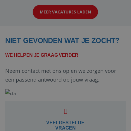
klanten te overtuigen om die droomreis te
MEER VACATURES LADEN
boeken! ...
NIET GEVONDEN WAT JE ZOCHT?
WE HELPEN JE GRAAG VERDER
Neem contact met ons op en we zorgen voor
Google Privacy Policy
een passend antwoord op jouw vraag.
li_gc
5 maanden 4
LinkedIn
weken
Corporation
.linkedin.com
VEELGESTELDE
VRAGEN