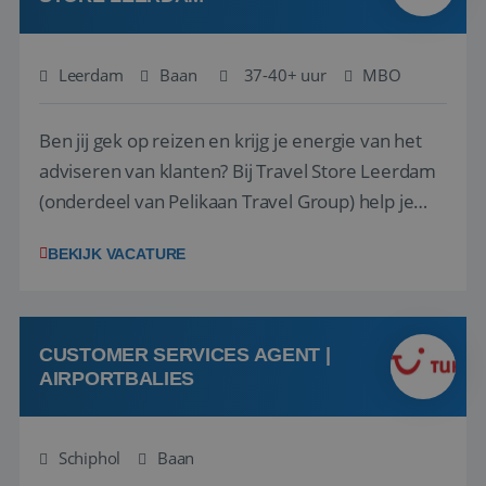
Leerdam
Baan
37-40+ uur
MBO
Ben jij gek op reizen en krijg je energie van het
adviseren van klanten? Bij Travel Store Leerdam
(onderdeel van Pelikaan Travel Group) help je
klanten met zorg en aandacht hun ideale reis te
BEKIJK VACATURE
vinden. Samen maken we van elke reis een
onvergetelijke ervaring. Of je nu al jaren ervaring
hebt in de reisbranche of j...
CUSTOMER SERVICES AGENT |
AIRPORTBALIES
Schiphol
Baan