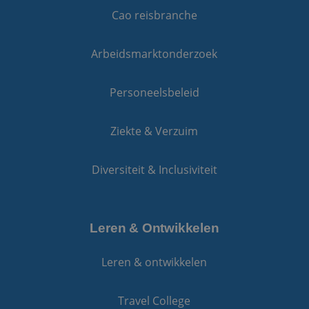
gegenereerd nu
ingeslote
Cao reisbranche
toe te wijzen als
ook bepa
klant-ID. Het is
websiteb
opgenomen in e
nieuwe o
paginaverzoek o
versie va
Arbeidsmarktonderzoek
een site en word
YouTube-
gebruikt om
gebruikt.
bezoekers-, sessi
campagnegegev
MR
1 week
Dit is ee
Microsoft
Personeelsbeleid
te berekenen vo
MSN 1st 
Corporation
analyserapporte
die we g
.c.bing.com
de site.
het gebr
website 
Ziekte & Verzuim
_clsk
1 dag
Deze cookie wor
Microsoft
analyses
geassocieerd me
.reiswerk.nl
Microsoft Clarity
MUID
1 jaar
Deze coo
Microsoft
analytics softwar
veel gebr
Corporation
Diversiteit & Inclusiviteit
Het wordt gebru
mijn Micr
.clarity.ms
om informatie o
unieke ge
de sessie van de
Het kan 
gebruiker op te 
ingestel
en om meerdere
ingeslote
paginaweergave
scripts.
Leren & Ontwikkelen
combineren tot 
wordt a
gebruikerssessie
dat het
analytische
synchron
doeleinden.
Leren & ontwikkelen
veel vers
Microsof
_ga_7BN7D2X6R2
.reiswerk.nl
1 jaar 1
Deze cookie wor
waardoor
maand
gebruikt door G
kunnen 
Analytics om de
Travel College
gevolgd.
sessiestatus te