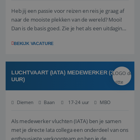
Heb jij een passie voor reizen en reis je graag af
naar de mooiste plekken van de wereld? Mooi!
Dan is de basis goed. Zie je het als een uitdaging
om anderen te inspireren en ondersteunen met
BEKIJK VACATURE
het samenstellen en boeken van de perfecte
vakantie en is verkopen je tweede natuur? Al
deze onderdelen zijn nu samen gevoegd...
LUCHTVAART (IATA) MEDEWERKER (24-32
UUR)
Diemen
Baan
17-24 uur
MBO
Als medewerker vluchten (IATA) ben je samen
met je directe Iata collega een onderdeel van ons
enthousiaste verkoopteam en ben je de