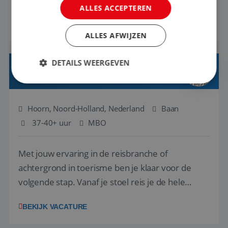
ALLES ACCEPTEREN
regelen. Door jouw kennis en ervaring leren onze
BEKIJK VACATURE
vakantiegangers de meest prachtige plekjes op
ALLES AFWIJZEN
aarde kennen! 🏝️Wat ga je doen?Klantgericht
werken: of het nu gaat om vragen ...
DETAILS WEERGEVEN
REISADVISEUR JUNIOR
Strikt noodzakelijk
Prestatie
Targeting
Hoorn, Noord-Holland, Nederland
Baan
Functioneel
Niet-geclassificeerd
37-40+ uur
MBO
Strikt noodzakelijke cookies maken de
kernfunctionaliteiten van de website mogelijk, zoals
Met jouw ervaring in de reisbranche of
gebruikersaanmelding en accountbeheer. De
website kan niet goed worden gebruikt zonder de
achtergrond in toerisme ben je klaar voor de
strikt noodzakelijke cookies.
volgende stap. Vanaf je stoel reis je de hele
Aanbieder
/
Naam
Vervaldatum
Domein
wereld over en speel je moeiteloos in op de
BEKIJK VACATURE
PHPSESSID
Sessie
wensen van je team, je klant en wat er in de
PHP.net
www.reiswerk.nl
reiswereld gebeurt. Met je enthousiasme weet je