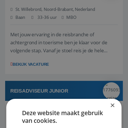
St. Willebrord, Noord-Brabant, Nederland
Baan
33-36 uur
MBO
Met jouw ervaring in de reisbranche of
achtergrond in toerisme ben je klaar voor de
volgende stap. Vanaf je stoel reis je de hele
wereld over en speel je moeiteloos in op de
BEKIJK VACATURE
wensen van je team, je klant en wat er in de
reiswereld gebeurt. Met je enthousiasme weet je
klanten te overtuigen om die droomreis te
boeken! ...
REISADVISEUR JUNIOR
×
Bunschoten-Spakenburg, Utrecht, Nederland
Deze website maakt gebruik
van cookies.
Baan
37-40+ uur
MBO