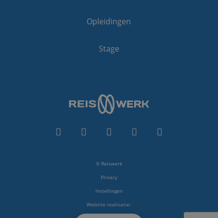
behouden.
lidc
1 dag
Dit is ee
Microsoft
MSN 1st 
Corporation
Opleidingen
die zorgt
.linkedin.com
goede we
deze web
Stage
bcookie
1 jaar
Dit is ee
Microsoft
MSN 1st 
Corporation
voor het
.linkedin.com
inhoud v
website v
media.
SM
.c.clarity.ms
Sessie
Dit is ee
MSN 1st 
die we g
het gebr
website 
analyses
_gcl_au
2 maanden 4
Deze coo
Google LLC
weken
ingestel
.reiswerk.nl
Doublecl
© Reiswerk
informati
hoe de e
Privacy
de websi
en over 
Instellingen
advertent
eindgebr
Website realisatie:
gezien vo
genoemd