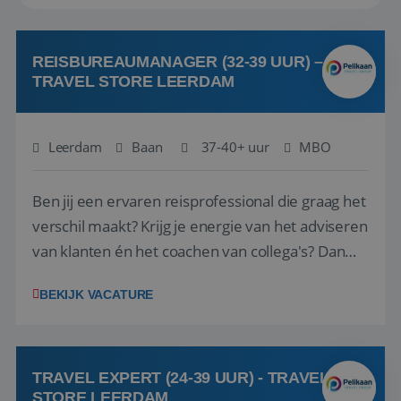
REISBUREAUMANAGER (32-39 UUR) –
TRAVEL STORE LEERDAM
Leerdam
Baan
37-40+ uur
MBO
Ben jij een ervaren reisprofessional die graag het
verschil maakt? Krijg je energie van het adviseren
van klanten én het coachen van collega's? Dan
zijn wij op zoek naar jou. Bij Travel Store Leerdam
BEKIJK VACATURE
(onderdeel van Pelikaan Travel Group) zoeken
we een Reisbureaumanager die samen met het
team het reisbureau verder...
TRAVEL EXPERT (24-39 UUR) - TRAVEL
STORE LEERDAM