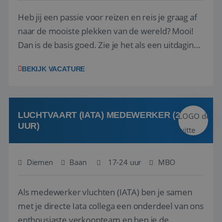
Heb jij een passie voor reizen en reis je graag af
naar de mooiste plekken van de wereld? Mooi!
Dan is de basis goed. Zie je het als een uitdaging
om anderen te inspireren en ondersteunen met
BEKIJK VACATURE
het samenstellen en boeken van de perfecte
vakantie en is verkopen je tweede natuur? Al
deze onderdelen zijn nu samen gevoegd...
LUCHTVAART (IATA) MEDEWERKER (24-32
UUR)
Diemen
Baan
17-24 uur
MBO
Als medewerker vluchten (IATA) ben je samen
met je directe Iata collega een onderdeel van ons
enthousiaste verkoopteam en ben je de