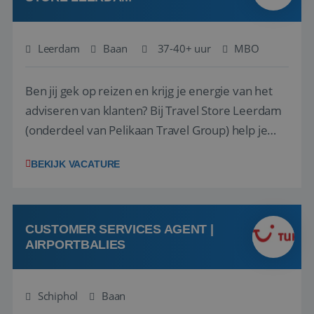
Leerdam
Baan
37-40+ uur
MBO
Ben jij gek op reizen en krijg je energie van het
adviseren van klanten? Bij Travel Store Leerdam
(onderdeel van Pelikaan Travel Group) help je
klanten met zorg en aandacht hun ideale reis te
BEKIJK VACATURE
vinden. Samen maken we van elke reis een
onvergetelijke ervaring. Of je nu al jaren ervaring
hebt in de reisbranche of j...
CUSTOMER SERVICES AGENT |
AIRPORTBALIES
Schiphol
Baan