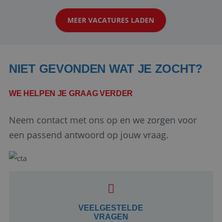
klanten te overtuigen om die droomreis te
MEER VACATURES LADEN
boeken! ...
NIET GEVONDEN WAT JE ZOCHT?
WE HELPEN JE GRAAG VERDER
Neem contact met ons op en we zorgen voor
Google Privacy Policy
een passend antwoord op jouw vraag.
li_gc
5 maanden 4
LinkedIn
weken
Corporation
.linkedin.com
VEELGESTELDE
VRAGEN