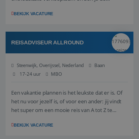
vraagbaak voor alles met betrekking tot vluchten
BEKIJK VACATURE
en tarieven waar je collega’s niet uitkomen.
Voorts ben je verantwoordelijk voor een stuk
kwaliteitsbewaking van alles wat met IATA te m...
REISADVISEUR ALLROUND
Steenwijk, Overijssel, Nederland
Baan
17-24 uur
MBO
Een vakantie plannen is het leukste dat er is. Of
het nu voor jezelf is, of voor een ander: jij vindt
het super om een mooie reis van A tot Z te
regelen. Door jouw kennis en ervaring leren onze
BEKIJK VACATURE
vakantiegangers de meest prachtige plekjes op
aarde kennen! 🏝️Wat ga je doen?Klantgericht