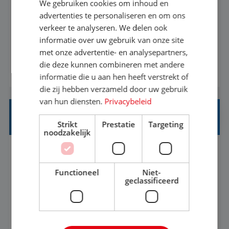
We gebruiken cookies om inhoud en
Met jouw ervaring in de reisbranche of
advertenties te personaliseren en om ons
verkeer te analyseren. We delen ook
achtergrond in toerisme ben je klaar voor de
informatie over uw gebruik van onze site
volgende stap. Vanaf je stoel reis je de hele
met onze advertentie- en analysepartners,
wereld over en speel je moeiteloos in op de
die deze kunnen combineren met andere
BEKIJK VACATURE
wensen van je team, je klant en wat er in de
informatie die u aan hen heeft verstrekt of
reiswereld gebeurt. Met je enthousiasme weet je
die zij hebben verzameld door uw gebruik
klanten te overtuigen om die droomreis te
van hun diensten.
Privacybeleid
boeken! ...
REISADVISEUR ALLROUND
Strikt
Prestatie
Targeting
noodzakelijk
Aalsmeer, Noord-Holland, Nederland
Baan
33-36 uur
MBO
Functioneel
Niet-
geclassificeerd
Een vakantie plannen is het leukste dat er is. Of
het nu voor jezelf is, of voor een ander: jij vindt
het super om een mooie reis van A tot Z te