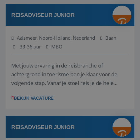
werken: of het nu gaat om vragen ...
REISADVISEUR JUNIOR
Aalsmeer, Noord-Holland, Nederland
Baan
33-36 uur
MBO
Met jouw ervaring in de reisbranche of
achtergrond in toerisme ben je klaar voor de
volgende stap. Vanaf je stoel reis je de hele
wereld over en speel je moeiteloos in op de
BEKIJK VACATURE
wensen van je team, je klant en wat er in de
reiswereld gebeurt. Met je enthousiasme weet je
klanten te overtuigen om die droomreis te
boeken! ...
REISADVISEUR JUNIOR