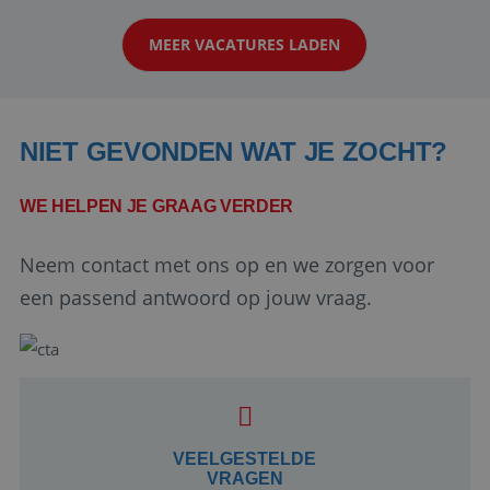
klanten te overtuigen om die droomreis te
MEER VACATURES LADEN
boeken! ...
NIET GEVONDEN WAT JE ZOCHT?
WE HELPEN JE GRAAG VERDER
Neem contact met ons op en we zorgen voor
Google Privacy Policy
een passend antwoord op jouw vraag.
li_gc
5 maanden 4
LinkedIn
weken
Corporation
.linkedin.com
VEELGESTELDE
VRAGEN