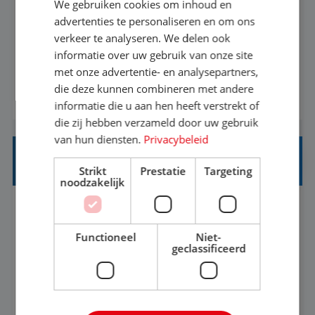
We gebruiken cookies om inhoud en
Met jouw ervaring in de reisbranche of
advertenties te personaliseren en om ons
verkeer te analyseren. We delen ook
achtergrond in toerisme ben je klaar voor de
informatie over uw gebruik van onze site
volgende stap. Vanaf je stoel reis je de hele
met onze advertentie- en analysepartners,
wereld over en speel je moeiteloos in op de
die deze kunnen combineren met andere
BEKIJK VACATURE
wensen van je team, je klant en wat er in de
informatie die u aan hen heeft verstrekt of
reiswereld gebeurt. Met je enthousiasme weet je
die zij hebben verzameld door uw gebruik
klanten te overtuigen om die droomreis te
van hun diensten.
Privacybeleid
boeken! ...
REISADVISEUR ALLROUND
Strikt
Prestatie
Targeting
noodzakelijk
Aalsmeer, Noord-Holland, Nederland
Baan
33-36 uur
MBO
Functioneel
Niet-
geclassificeerd
Een vakantie plannen is het leukste dat er is. Of
het nu voor jezelf is, of voor een ander: jij vindt
het super om een mooie reis van A tot Z te