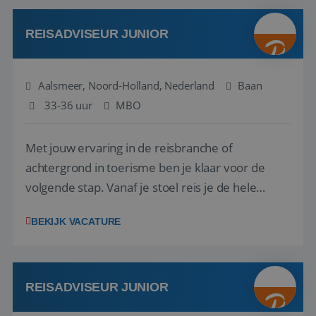
werken: of het nu gaat om vragen ...
REISADVISEUR JUNIOR
Aalsmeer, Noord-Holland, Nederland
Baan
33-36 uur
MBO
Met jouw ervaring in de reisbranche of
achtergrond in toerisme ben je klaar voor de
volgende stap. Vanaf je stoel reis je de hele
wereld over en speel je moeiteloos in op de
BEKIJK VACATURE
wensen van je team, je klant en wat er in de
reiswereld gebeurt. Met je enthousiasme weet je
klanten te overtuigen om die droomreis te
boeken! ...
REISADVISEUR JUNIOR