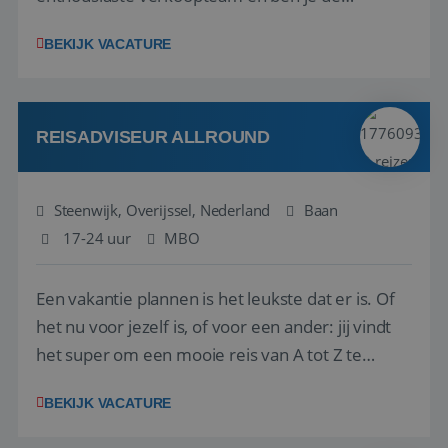
vraagbaak voor alles met betrekking tot vluchten
BEKIJK VACATURE
en tarieven waar je collega’s niet uitkomen.
Voorts ben je verantwoordelijk voor een stuk
kwaliteitsbewaking van alles wat met IATA te m...
REISADVISEUR ALLROUND
Steenwijk, Overijssel, Nederland
Baan
17-24 uur
MBO
Een vakantie plannen is het leukste dat er is. Of
het nu voor jezelf is, of voor een ander: jij vindt
het super om een mooie reis van A tot Z te
regelen. Door jouw kennis en ervaring leren onze
BEKIJK VACATURE
vakantiegangers de meest prachtige plekjes op
aarde kennen! 🏝️Wat ga je doen?Klantgericht