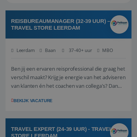
REISBUREAUMANAGER (32-39 UUR) –
TRAVEL STORE LEERDAM
Leerdam
Baan
37-40+ uur
MBO
Ben jij een ervaren reisprofessional die graag het
verschil maakt? Krijg je energie van het adviseren
van klanten én het coachen van collega's? Dan
zijn wij op zoek naar jou. Bij Travel Store Leerdam
BEKIJK VACATURE
(onderdeel van Pelikaan Travel Group) zoeken
we een Reisbureaumanager die samen met het
team het reisbureau verder...
TRAVEL EXPERT (24-39 UUR) - TRAVEL
STORE LEERDAM