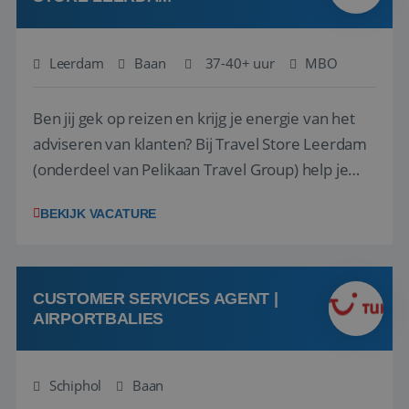
Leerdam
Baan
37-40+ uur
MBO
Ben jij gek op reizen en krijg je energie van het
adviseren van klanten? Bij Travel Store Leerdam
(onderdeel van Pelikaan Travel Group) help je
klanten met zorg en aandacht hun ideale reis te
BEKIJK VACATURE
vinden. Samen maken we van elke reis een
onvergetelijke ervaring. Of je nu al jaren ervaring
hebt in de reisbranche of j...
CUSTOMER SERVICES AGENT |
AIRPORTBALIES
Schiphol
Baan