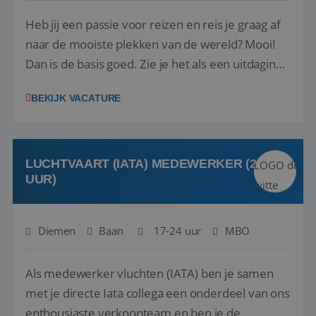
Heb jij een passie voor reizen en reis je graag af
naar de mooiste plekken van de wereld? Mooi!
Dan is de basis goed. Zie je het als een uitdaging
om anderen te inspireren en ondersteunen met
BEKIJK VACATURE
het samenstellen en boeken van de perfecte
vakantie en is verkopen je tweede natuur? Al
deze onderdelen zijn nu samen gevoegd...
LUCHTVAART (IATA) MEDEWERKER (24-32
UUR)
Diemen
Baan
17-24 uur
MBO
Als medewerker vluchten (IATA) ben je samen
met je directe Iata collega een onderdeel van ons
enthousiaste verkoopteam en ben je de