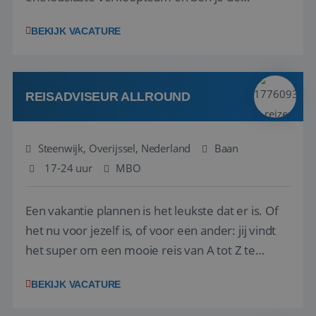
vraagbaak voor alles met betrekking tot vluchten
BEKIJK VACATURE
en tarieven waar je collega’s niet uitkomen.
Voorts ben je verantwoordelijk voor een stuk
kwaliteitsbewaking van alles wat met IATA te m...
REISADVISEUR ALLROUND
Steenwijk, Overijssel, Nederland
Baan
17-24 uur
MBO
Een vakantie plannen is het leukste dat er is. Of
het nu voor jezelf is, of voor een ander: jij vindt
het super om een mooie reis van A tot Z te
regelen. Door jouw kennis en ervaring leren onze
BEKIJK VACATURE
vakantiegangers de meest prachtige plekjes op
aarde kennen! 🏝️Wat ga je doen?Klantgericht