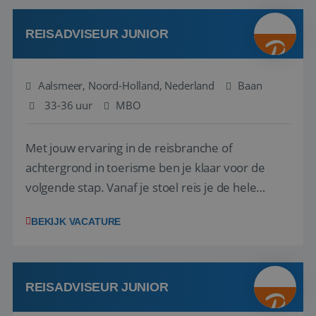
werken: of het nu gaat om vragen ...
REISADVISEUR JUNIOR
Aalsmeer, Noord-Holland, Nederland
Baan
33-36 uur
MBO
Met jouw ervaring in de reisbranche of
achtergrond in toerisme ben je klaar voor de
volgende stap. Vanaf je stoel reis je de hele
wereld over en speel je moeiteloos in op de
BEKIJK VACATURE
wensen van je team, je klant en wat er in de
reiswereld gebeurt. Met je enthousiasme weet je
klanten te overtuigen om die droomreis te
boeken! ...
REISADVISEUR JUNIOR