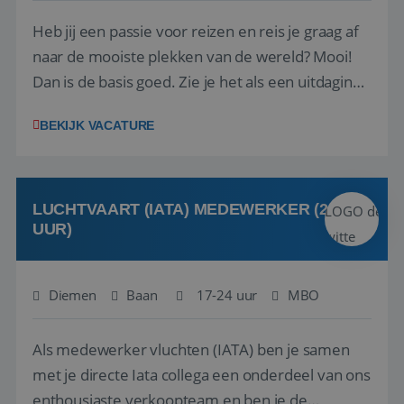
Heb jij een passie voor reizen en reis je graag af
naar de mooiste plekken van de wereld? Mooi!
Dan is de basis goed. Zie je het als een uitdaging
om anderen te inspireren en ondersteunen met
BEKIJK VACATURE
het samenstellen en boeken van de perfecte
vakantie en is verkopen je tweede natuur? Al
deze onderdelen zijn nu samen gevoegd...
LUCHTVAART (IATA) MEDEWERKER (24-32
UUR)
Diemen
Baan
17-24 uur
MBO
Als medewerker vluchten (IATA) ben je samen
met je directe Iata collega een onderdeel van ons
enthousiaste verkoopteam en ben je de