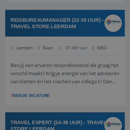
REISBUREAUMANAGER (32-39 UUR) –
TRAVEL STORE LEERDAM
Leerdam
Baan
37-40+ uur
MBO
Ben jij een ervaren reisprofessional die graag het
verschil maakt? Krijg je energie van het adviseren
van klanten én het coachen van collega's? Dan
zijn wij op zoek naar jou. Bij Travel Store Leerdam
BEKIJK VACATURE
(onderdeel van Pelikaan Travel Group) zoeken
we een Reisbureaumanager die samen met het
team het reisbureau verder...
TRAVEL EXPERT (24-39 UUR) - TRAVEL
STORE LEERDAM