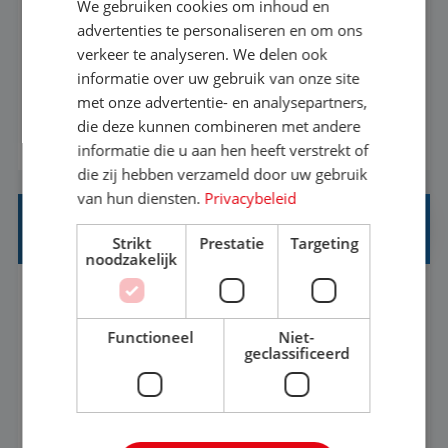
We gebruiken cookies om inhoud en
Met jouw ervaring in de reisbranche of
advertenties te personaliseren en om ons
verkeer te analyseren. We delen ook
achtergrond in toerisme ben je klaar voor de
informatie over uw gebruik van onze site
volgende stap. Vanaf je stoel reis je de hele
met onze advertentie- en analysepartners,
wereld over en speel je moeiteloos in op de
die deze kunnen combineren met andere
BEKIJK VACATURE
wensen van je team, je klant en wat er in de
informatie die u aan hen heeft verstrekt of
reiswereld gebeurt. Met je enthousiasme weet je
die zij hebben verzameld door uw gebruik
klanten te overtuigen om die droomreis te
van hun diensten.
Privacybeleid
boeken! ...
REISADVISEUR ALLROUND
Strikt
Prestatie
Targeting
noodzakelijk
Aalsmeer, Noord-Holland, Nederland
Baan
33-36 uur
MBO
Functioneel
Niet-
geclassificeerd
Een vakantie plannen is het leukste dat er is. Of
het nu voor jezelf is, of voor een ander: jij vindt
het super om een mooie reis van A tot Z te