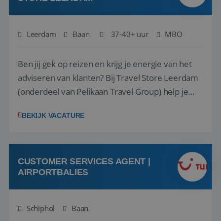
Leerdam
Baan
37-40+ uur
MBO
Ben jij gek op reizen en krijg je energie van het
adviseren van klanten? Bij Travel Store Leerdam
(onderdeel van Pelikaan Travel Group) help je
klanten met zorg en aandacht hun ideale reis te
BEKIJK VACATURE
vinden. Samen maken we van elke reis een
onvergetelijke ervaring. Of je nu al jaren ervaring
hebt in de reisbranche of j...
CUSTOMER SERVICES AGENT |
AIRPORTBALIES
Schiphol
Baan