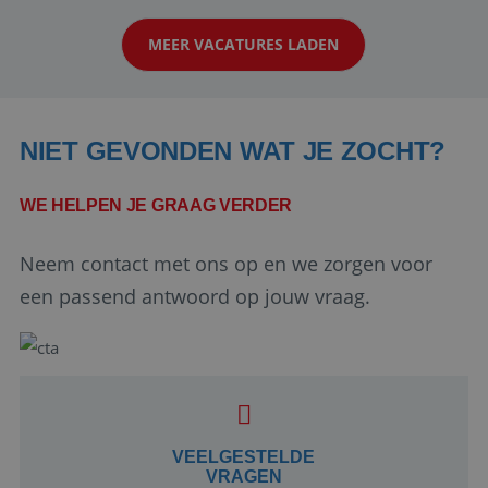
klanten te overtuigen om die droomreis te
MEER VACATURES LADEN
boeken! ...
NIET GEVONDEN WAT JE ZOCHT?
WE HELPEN JE GRAAG VERDER
Neem contact met ons op en we zorgen voor
Google Privacy Policy
een passend antwoord op jouw vraag.
li_gc
5 maanden 4
LinkedIn
weken
Corporation
.linkedin.com
VEELGESTELDE
VRAGEN