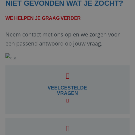
NIET GEVONDEN WAT JE ZOCHT?
WE HELPEN JE GRAAG VERDER
Neem contact met ons op en we zorgen voor
een passend antwoord op jouw vraag.
Google Privacy Policy
VEELGESTELDE
li_gc
5 maanden 4
LinkedIn
VRAGEN
weken
Corporation
.linkedin.com
_GRECAPTCHA
5 maanden 4
Google LLC
weken
www.google.com