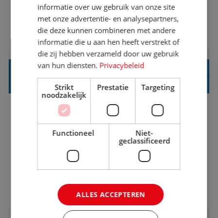
onvergetelijke vakanties van hun leven, hoe gaaf
informatie over uw gebruik van onze site
met onze advertentie- en analysepartners,
is dat? Ben jij de commerciële professional die
die deze kunnen combineren met andere
BEKIJK VACATURE
net zo goed thuis is in een onderhandeling als op
informatie die u aan hen heeft verstrekt of
verkenning bij een nieuwe accommodatie ergens
die zij hebben verzameld door uw gebruik
in Europa? Dan is dit jouw kans. A...
van hun diensten.
Privacybeleid
PRODUCTMANAGER SUMMERCAMPS
Strikt
Prestatie
Targeting
noodzakelijk
Utrecht
Baan
25-32 uur
HBO
Functioneel
Niet-
Bedenk jij de zomerkampen waar kinderen en
geclassificeerd
jongeren nog jarenlang over napraten? Word jij
enthousiast van het ontwikkelen van
onvergetelijke vakanties voor kinderen en
BEKIJK VACATURE
ALLES ACCEPTEREN
jongeren? Zie jij kansen om bestaande
programma's nóg leuker te maken en nieuwe