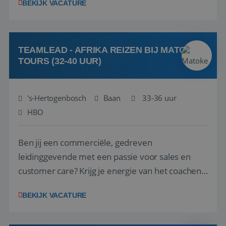
BEKIJK VACATURE
vakantiegangers de meest prachtige plekjes op
aarde kennen! 🏝️Wat ga je doen?Klantgericht
werken: of het nu gaat om vragen ...
TEAMLEAD - AFRIKA REIZEN BIJ MATOKE
TOURS (32-40 UUR)
's-Hertogenbosch
Baan
33-36 uur
HBO
Ben jij een commerciële, gedreven
leidinggevende met een passie voor sales en
customer care? Krijg je energie van het coachen
en motiveren van een team om samen mooie
BEKIJK VACATURE
successen te behalen? En is jouw dagelijkse doel
om het beste uit jezelf én je collega’s te halen