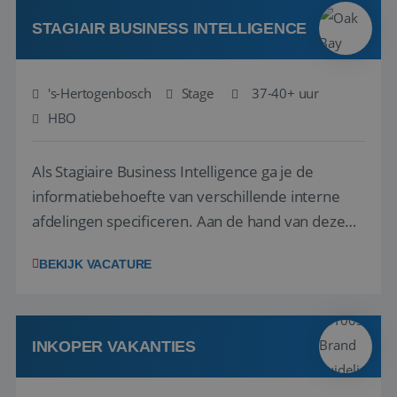
door ieders talenten optimaal te benutten? Dan
hebbe...
STAGIAIR BUSINESS INTELLIGENCE
's-Hertogenbosch
Stage
37-40+ uur
HBO
Als Stagiaire Business Intelligence ga je de
informatiebehoefte van verschillende interne
afdelingen specificeren. Aan de hand van deze
informatiebehoefte ga je BI-producten zoals
BEKIJK VACATURE
adviezen, rapportages en dashboards
ontwikkelen, aanpassen en leveren. Deze
producten ontwikkel je door middel van de data
uit ons datawa...
INKOPER VAKANTIES