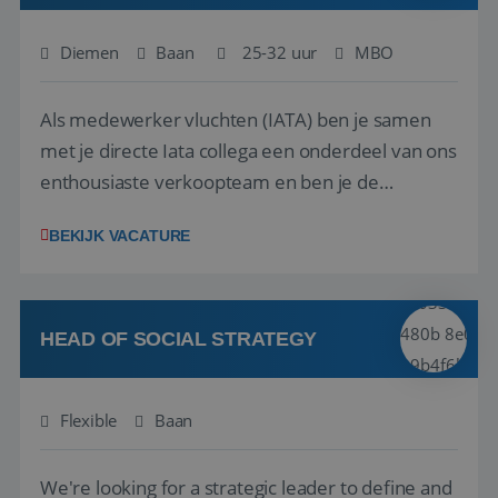
Diemen
Baan
25-32 uur
MBO
Als medewerker vluchten (IATA) ben je samen
met je directe Iata collega een onderdeel van ons
enthousiaste verkoopteam en ben je de
vraagbaak voor alles met betrekking tot vluchten
BEKIJK VACATURE
en tarieven waar je collega’s niet uitkomen.
Voorts ben je verantwoordelijk voor een stuk
kwaliteitsbewaking van alles wat met IATA te m...
HEAD OF SOCIAL STRATEGY
Flexible
Baan
We're looking for a strategic leader to define and