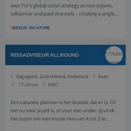
own TUI's global social strategy across organic,
influencer and paid channels – creating a single
playbook that regional teams bring to life
BEKIJK VACATURE
locally. The role will be published until 18 August
2026. ABOUT OUR OFFER• Personal benefits:
Attractive remuneration, discre...
REISADVISEUR ALLROUND
Oegstgeest, Zuid-Holland, Nederland
Baan
17-24 uur
MBO
Een vakantie plannen is het leukste dat er is. Of
het nu voor jezelf is, of voor een ander: jij vindt
het super om een mooie reis van A tot Z te
regelen. Door jouw kennis en ervaring leren onze