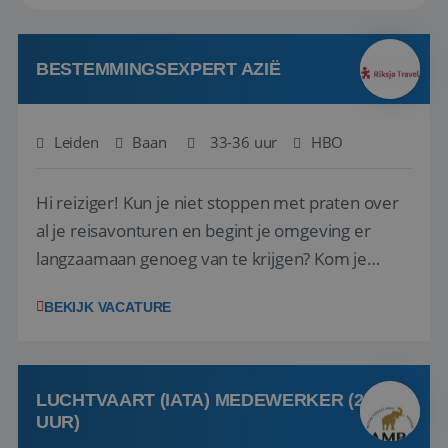
BESTEMMINGSEXPERT AZIË
Leiden
Baan
33-36 uur
HBO
Hi reiziger! Kun je niet stoppen met praten over
al je reisavonturen en begint je omgeving er
langzaamaan genoeg van te krijgen? Kom je
verhalen delen bij Riksja Travel! We zijn op zoek
BEKIJK VACATURE
naar enthousiaste reisfanaten met een passie
voor Azië, die onze klanten gaan helpen met het
samenstellen van hun droomreis.<br ...
LUCHTVAART (IATA) MEDEWERKER (24-32
UUR)