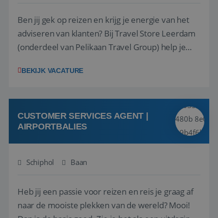
Ben jij gek op reizen en krijg je energie van het
adviseren van klanten? Bij Travel Store Leerdam
(onderdeel van Pelikaan Travel Group) help je
klanten met zorg en aandacht hun ideale reis te
BEKIJK VACATURE
vinden. Samen maken we van elke reis een
onvergetelijke ervaring. Of je nu al jaren ervaring
hebt in de reisbranche of j...
CUSTOMER SERVICES AGENT |
AIRPORTBALIES
Schiphol
Baan
Heb jij een passie voor reizen en reis je graag af
naar de mooiste plekken van de wereld? Mooi!