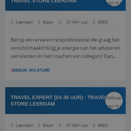
TRAVEL STORE LEERDAM
Leerdam
Baan
37-40+ uur
MBO
Ben jij een ervaren reisprofessional die graag het
verschil maakt? Krijg je energie van het adviseren
van klanten én het coachen van collega's? Dan
zijn wij op zoek naar jou. Bij Travel Store Leerdam
BEKIJK VACATURE
(onderdeel van Pelikaan Travel Group) zoeken
we een Reisbureaumanager die samen met het
team het reisbureau verder...
TRAVEL EXPERT (24-39 UUR) - TRAVEL
STORE LEERDAM
Leerdam
Baan
37-40+ uur
MBO