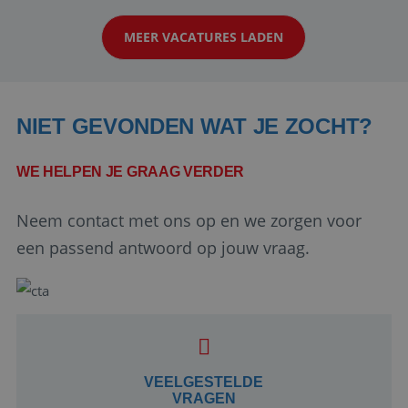
werken: of het nu gaat om vragen ...
MEER VACATURES LADEN
NIET GEVONDEN WAT JE ZOCHT?
WE HELPEN JE GRAAG VERDER
Neem contact met ons op en we zorgen voor
Google Privacy Policy
een passend antwoord op jouw vraag.
li_gc
5 maanden 4
LinkedIn
weken
Corporation
.linkedin.com
VEELGESTELDE
VRAGEN