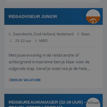
REISADVISEUR JUNIOR
Zwijndrecht, Zuid-Holland, Nederland
Baan
25-32 uur
MBO
Met jouw ervaring in de reisbranche of
achtergrond in toerisme ben je klaar voor de
volgende stap. Vanaf je stoel reis je de hele
wereld over en speel je moeiteloos in op de
BEKIJK VACATURE
wensen van je team, je klant en wat er in de
reiswereld gebeurt. Met je enthousiasme weet je
klanten te overtuigen om die droomreis te
boeken! ...
REISBUREAUMANAGER (32-39 UUR) –