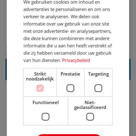
We gebruiken cookies om inhoud en
Met jouw ervaring in de reisbranche of
advertenties te personaliseren en om ons
verkeer te analyseren. We delen ook
achtergrond in toerisme ben je klaar voor de
informatie over uw gebruik van onze site
volgende stap. Vanaf je stoel reis je de hele
met onze advertentie- en analysepartners,
wereld over en speel je moeiteloos in op de
die deze kunnen combineren met andere
BEKIJK VACATURE
wensen van je team, je klant en wat er in de
informatie die u aan hen heeft verstrekt of
reiswereld gebeurt. Met je enthousiasme weet je
die zij hebben verzameld door uw gebruik
klanten te overtuigen om die droomreis te
van hun diensten.
Privacybeleid
boeken! ...
REISADVISEUR JUNIOR
Strikt
Prestatie
Targeting
noodzakelijk
Bunschoten-Spakenburg, Utrecht, Nederland
Baan
37-40+ uur
MBO
Functioneel
Niet-
geclassificeerd
Met jouw ervaring in de reisbranche of
achtergrond in toerisme ben je klaar voor de
volgende stap. Vanaf je stoel reis je de hele