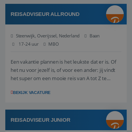
kwaliteitsbewaking van alles wat met IATA te m...
REISADVISEUR ALLROUND
Steenwijk, Overijssel, Nederland
Baan
17-24 uur
MBO
Een vakantie plannen is het leukste dat er is. Of
het nu voor jezelf is, of voor een ander: jij vindt
het super om een mooie reis van A tot Z te
regelen. Door jouw kennis en ervaring leren onze
BEKIJK VACATURE
vakantiegangers de meest prachtige plekjes op
aarde kennen! 🏝️Wat ga je doen?Klantgericht
werken: of het nu gaat om vragen ...
REISADVISEUR JUNIOR