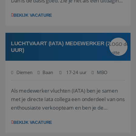
Dan is de basis goed. Zie je het als een uitdaging
om anderen te inspireren en ondersteunen met
BEKIJK VACATURE
het samenstellen en boeken van de perfecte
vakantie en is verkopen je tweede natuur? Al
deze onderdelen zijn nu samen gevoegd...
LUCHTVAART (IATA) MEDEWERKER (24-32
UUR)
Diemen
Baan
17-24 uur
MBO
Als medewerker vluchten (IATA) ben je samen
met je directe Iata collega een onderdeel van ons
enthousiaste verkoopteam en ben je de
vraagbaak voor alles met betrekking tot vluchten
BEKIJK VACATURE
en tarieven waar je collega’s niet uitkomen.
Voorts ben je verantwoordelijk voor een stuk