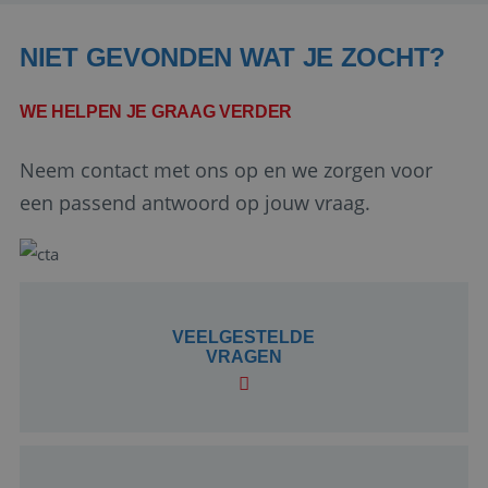
NIET GEVONDEN WAT JE ZOCHT?
WE HELPEN JE GRAAG VERDER
Neem contact met ons op en we zorgen voor
Google Privacy Policy
een passend antwoord op jouw vraag.
li_gc
5 maanden 4
LinkedIn
weken
Corporation
VEELGESTELDE
.linkedin.com
VRAGEN
_GRECAPTCHA
5 maanden 4
Google LLC
weken
www.google.com