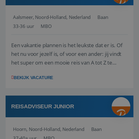
Aalsmeer, Noord-Holland, Nederland
Baan
33-36 uur
MBO
Een vakantie plannen is het leukste dat er is. Of
het nu voor jezelf is, of voor een ander: jij vindt
het super om een mooie reis van A tot Z te
regelen. Door jouw kennis en ervaring leren onze
BEKIJK VACATURE
vakantiegangers de meest prachtige plekjes op
aarde kennen! 🏝️Wat ga je doen?Klantgericht
werken: of het nu gaat om vragen ...
REISADVISEUR JUNIOR
Hoorn, Noord-Holland, Nederland
Baan
37-40+ uur
MBO