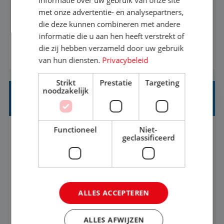
met onze advertentie- en analysepartners,
informatiebehoefte van verschillende interne
die deze kunnen combineren met andere
afdelingen specificeren. Aan de hand van deze
informatie die u aan hen heeft verstrekt of
informatiebehoefte ga je BI-producten zoals
die zij hebben verzameld door uw gebruik
BEKIJK VACATURE
adviezen, rapportages en dashboards
van hun diensten.
Privacybeleid
ontwikkelen, aanpassen en leveren. Deze
Strikt
Prestatie
Targeting
producten ontwikkel je door middel van de data
noodzakelijk
uit ons datawa...
INKOPER VAKANTIES
Functioneel
Niet-
Nijmegen
Baan
33-36 uur
MBO
geclassificeerd
Jij vindt de mooiste plekjes ter wereld en geeft
eenoudergezinnen én singles de meest
ALLES ACCEPTEREN
onvergetelijke vakanties van hun leven, hoe gaaf
is dat? Ben jij de commerciële professional die
BEKIJK VACATURE
ALLES AFWIJZEN
net zo goed thuis is in een onderhandeling als op