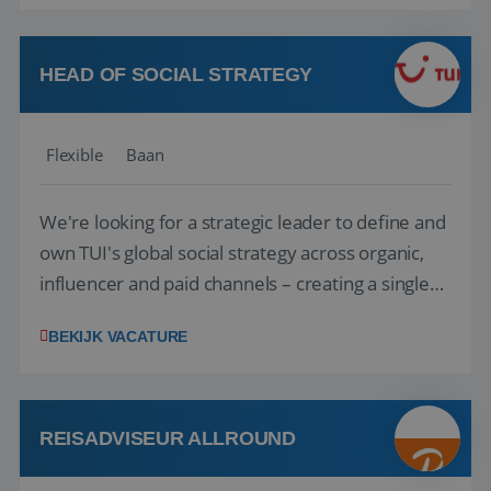
vakantie en is verkopen je tweede natuur? Al
deze onderdelen zijn nu samen gevoegd...
HEAD OF SOCIAL STRATEGY
Flexible
Baan
We're looking for a strategic leader to define and
own TUI's global social strategy across organic,
influencer and paid channels – creating a single
playbook that regional teams bring to life
BEKIJK VACATURE
locally. The role will be published until 18 August
2026. ABOUT OUR OFFER• Personal benefits:
Attractive remuneration, discre...
REISADVISEUR ALLROUND