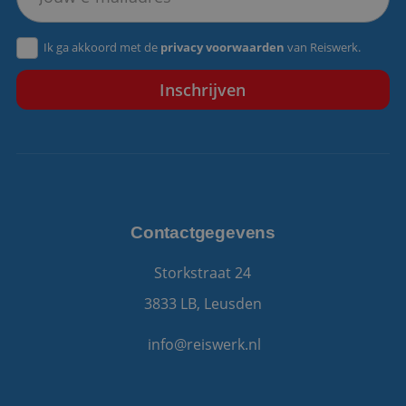
VISITOR_PRIVACY_METADATA
5 maanden 4
YouTube
Ik ga akkoord met de
privacy voorwaarden
van Reiswerk.
weken
.youtube.com
Contactgegevens
Storkstraat 24
3833 LB, Leusden
info@reiswerk.nl
Aanbieder
/