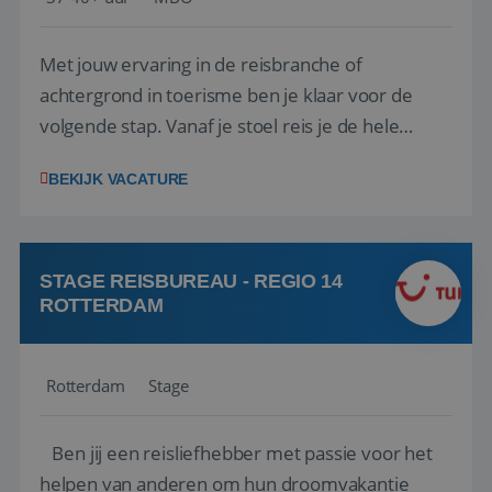
Met jouw ervaring in de reisbranche of
achtergrond in toerisme ben je klaar voor de
volgende stap. Vanaf je stoel reis je de hele
wereld over en speel je moeiteloos in op de
BEKIJK VACATURE
wensen van je team, je klant en wat er in de
reiswereld gebeurt. Met je enthousiasme weet je
klanten te overtuigen om die droomreis te
boeken! ...
STAGE REISBUREAU - REGIO 14
ROTTERDAM
Rotterdam
Stage
Ben jij een reisliefhebber met passie voor het
helpen van anderen om hun droomvakantie