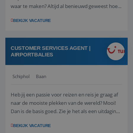
waar te maken? Altijd al benieuwd geweest hoe
het eraan toegaat achter de schermen bij een
BEKIJK VACATURE
van de grootste reisorganisaties? Dan is een
stage bij TUI Nederland echt iets voor jou! Wij zijn
op zoek naar een enthousiaste, leergie...
CUSTOMER SERVICES AGENT |
AIRPORTBALIES
Schiphol
Baan
Heb jij een passie voor reizen en reis je graag af
naar de mooiste plekken van de wereld? Mooi!
Dan is de basis goed. Zie je het als een uitdaging
om anderen te inspireren en ondersteunen met
BEKIJK VACATURE
het samenstellen en boeken van de perfecte