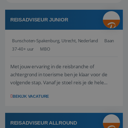
REISADVISEUR JUNIOR
Bunschoten-Spakenburg, Utrecht, Nederland
Baan
37-40+ uur
MBO
Met jouw ervaring in de reisbranche of
achtergrond in toerisme ben je klaar voor de
volgende stap. Vanaf je stoel reis je de hele
wereld over en speel je moeiteloos in op de
BEKIJK VACATURE
wensen van je team, je klant en wat er in de
reiswereld gebeurt. Met je enthousiasme weet je
klanten te overtuigen om die droomreis te
boeken! ...
REISADVISEUR ALLROUND