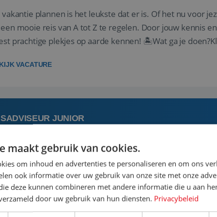
 vakantie plannen is het leukste dat er is. Of het nu voor jeze
een mooie reis van A tot Z te regelen. Door jouw kennis e
st prachtige plekjes op aarde kennen! 🏝️Wat ga je doen?K
gen ...
KIJK VACATURE
ISADVISEUR JUNIOR
e maakt gebruik van cookies.
 augustus
Aalsmeer, Noord-Holland, 
kies om inhoud en advertenties te personaliseren en om ons ver
len ook informatie over uw gebruik van onze site met onze adver
 jouw ervaring in de reisbranche of achtergrond in toerism
 die deze kunnen combineren met andere informatie die u aan hen
stoel reis je de hele wereld over en speel je moeiteloos in o
n verzameld door uw gebruik van hun diensten.
Privacybeleid
de reiswereld gebeurt. Met je enthousiasme weet je klante