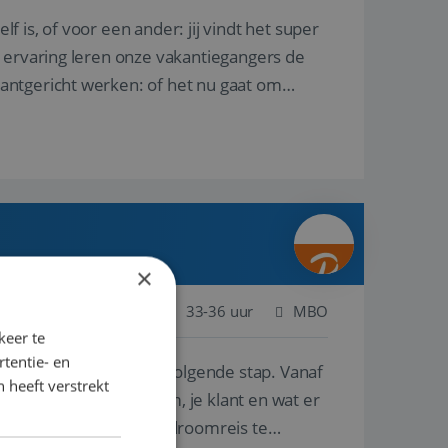
lf is, of voor een ander: jij vindt het super
n ervaring leren onze vakantiegangers de
lantgericht werken: of het nu gaat om
×
Nederland
Baan
33-36 uur
MBO
keer te
tentie- en
e ben je klaar voor de volgende stap. Vanaf
 heeft verstrekt
p de wensen van je team, je klant en wat er
n te overtuigen om die droomreis te