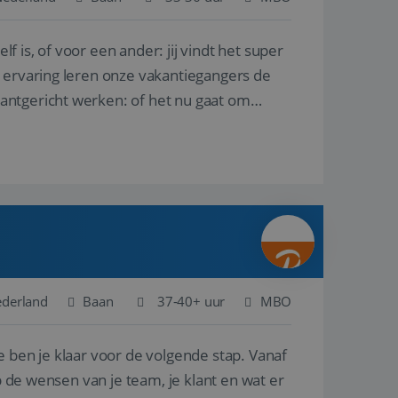
lf is, of voor een ander: jij vindt het super
en betrokkenheid op
tefunctionaliteit te
n voert informatie
n ervaring leren onze vakantiegangers de
ikt en over
eft gezien voordat
lantgericht werken: of het nu gaat om
alytics - wat een
analyseservice van
ers te
r toe te wijzen als
be-video's die in
n site en wordt
e websitebezoeker
 te berekenen voor
face gebruikt.
we gebruiken om het
nalytics software.
e meten.
e gebruiker op te
 tot één
osoft als een
 door ingesloten
e sessiestatus te
 dat het
soft-domeinen,
ederland
Baan
37-40+ uur
MBO
orgt voor de goede
e ben je klaar voor de volgende stap. Vanaf
het delen van de
p de wensen van je team, je klant en wat er