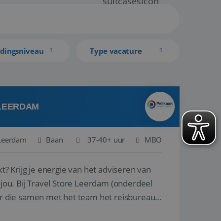
idingsniveau
Type vacature
 LEERDAM
Leerdam
Baan
37-40+ uur
MBO
kt? Krijg je energie van het adviseren van
derdeel
r die samen met het team het reisbureau