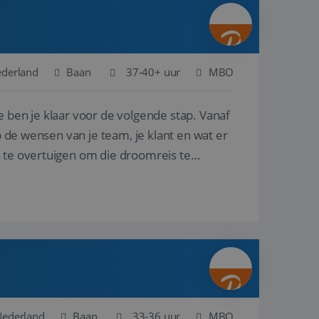
ina's.
gasten op te slaan
et-essentiële
akelijke cookie
ederland
Baan
37-40+ uur
MBO
uitgevoerd met het
rscheid te maken
e ben je klaar voor de volgende stap. Vanaf
g voor de website,
en over het
p de wensen van je team, je klant en wat er
n te overtuigen om die droomreis te
Cookie-Script.com-
 bezoekers te
okie-Script.com is
toestemming van de
interactie met de
vens over de
trekking tot
lingen, zodat hun
 toekomstige
Omschrijving
Nederland
Baan
33-36 uur
MBO