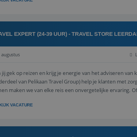
KIJK VACATURE
AVEL EXPERT (24-39 UUR) - TRAVEL STORE LEERD
 augustus
ij gek op reizen en krijg je energie van het adviseren van klanten? Bij Travel St
derdeel van Pelikaan Travel Group) help je klanten met zorg
 maken we van elke reis een onvergetelijke ervaring. Of je nu al jaren ervaring hebt in de
branche of j...
KIJK VACATURE