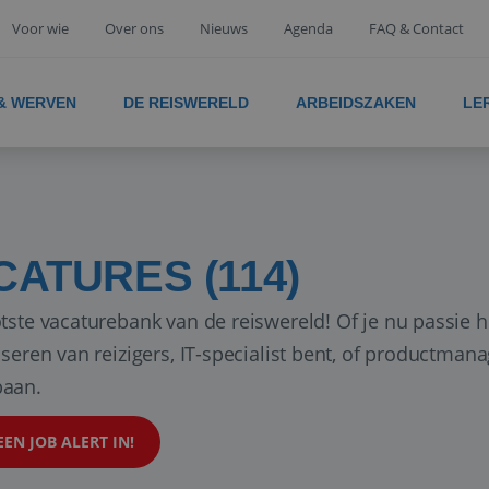
Voor wie
Over ons
Nieuws
Agenda
FAQ & Contact
 & WERVEN
DE REISWERELD
ARBEIDSZAKEN
LE
CATURES (114)
tste vacaturebank van de reiswereld! Of je nu passie h
iseren van reizigers, IT-specialist bent, of productman
aan.
EEN JOB ALERT IN!