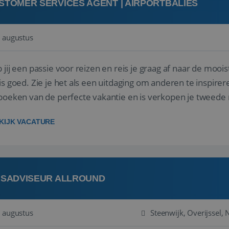
STOMER SERVICES AGENT | AIRPORTBALIES
 augustus
 jij een passie voor reizen en reis je graag af naar de mooi
is goed. Zie je het als een uitdaging om anderen te inspi
boeken van de perfecte vakantie en is verkopen je tweede 
oegd...
KIJK VACATURE
ISADVISEUR ALLROUND
 augustus
Steenwijk, Overijssel,