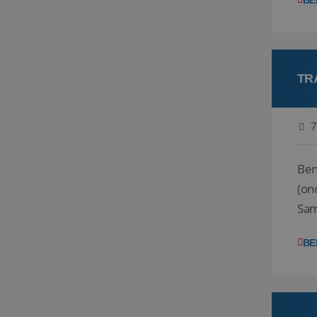
BE
TR
7
Ben j
(on
Samen
reis
BE