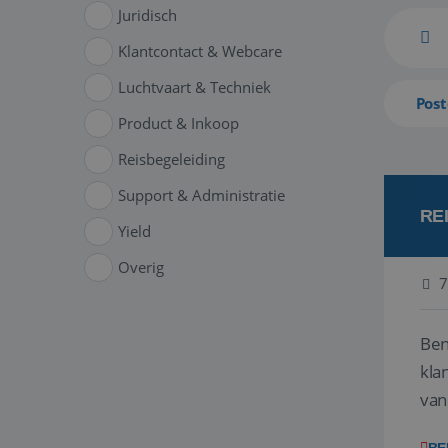
Juridisch
Klantcontact & Webcare
Luchtvaart & Techniek
Post
Product & Inkoop
Reisbegeleiding
Support & Administratie
RE
Yield
Overig
7
Ben
klant
van
ver