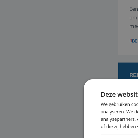
Een
om 
mee
vra
BE
RE
Deze websit
7
We gebruiken coo
analyseren. We de
Met
analysepartners,
je 
of die zij hebbe
in 