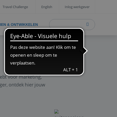
Travel Challenge
English
Inlog werkgever
REN & ONTWIKKELEN
ebt voor marketing,
ager, ontdek hier jouw