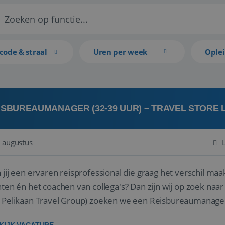
code & straal
Uren per week
Ople
ISBUREAUMANAGER (32-39 UUR) – TRAVEL STORE
 augustus
 jij een ervaren reisprofessional die graag het verschil maa
en én het coachen van collega's? Dan zijn wij op zoek naar jou. Bij Travel Store Leerdam (on
 Pelikaan Travel Group) zoeken we een Reisbureaumanage
der...