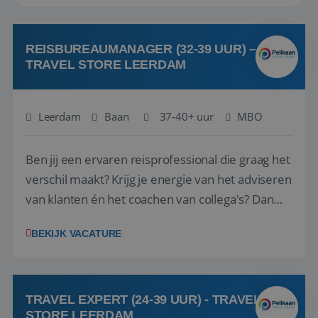
REISBUREAUMANAGER (32-39 UUR) –
TRAVEL STORE LEERDAM
Leerdam
Baan
37-40+ uur
MBO
Ben jij een ervaren reisprofessional die graag het
verschil maakt? Krijg je energie van het adviseren
van klanten én het coachen van collega's? Dan
zijn wij op zoek naar jou. Bij Travel Store Leerdam
BEKIJK VACATURE
(onderdeel van Pelikaan Travel Group) zoeken
we een Reisbureaumanager die samen met het
team het reisbureau verder...
TRAVEL EXPERT (24-39 UUR) - TRAVEL
STORE LEERDAM