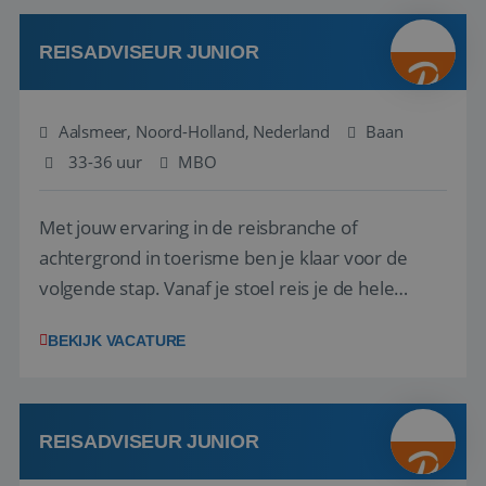
werken: of het nu gaat om vragen ...
REISADVISEUR JUNIOR
Aalsmeer, Noord-Holland, Nederland
Baan
33-36 uur
MBO
Met jouw ervaring in de reisbranche of
achtergrond in toerisme ben je klaar voor de
volgende stap. Vanaf je stoel reis je de hele
wereld over en speel je moeiteloos in op de
BEKIJK VACATURE
wensen van je team, je klant en wat er in de
reiswereld gebeurt. Met je enthousiasme weet je
klanten te overtuigen om die droomreis te
boeken! ...
REISADVISEUR JUNIOR