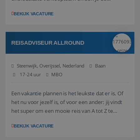
vraagbaak voor alles met betrekking tot vluchten
BEKIJK VACATURE
en tarieven waar je collega’s niet uitkomen.
Voorts ben je verantwoordelijk voor een stuk
kwaliteitsbewaking van alles wat met IATA te m...
REISADVISEUR ALLROUND
Steenwijk, Overijssel, Nederland
Baan
17-24 uur
MBO
Een vakantie plannen is het leukste dat er is. Of
het nu voor jezelf is, of voor een ander: jij vindt
het super om een mooie reis van A tot Z te
regelen. Door jouw kennis en ervaring leren onze
BEKIJK VACATURE
vakantiegangers de meest prachtige plekjes op
aarde kennen! 🏝️Wat ga je doen?Klantgericht