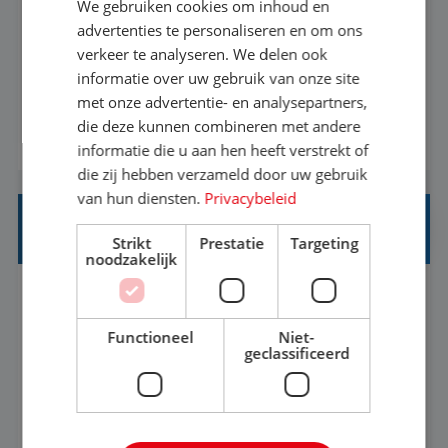
We gebruiken cookies om inhoud en
Met jouw ervaring in de reisbranche of
advertenties te personaliseren en om ons
verkeer te analyseren. We delen ook
achtergrond in toerisme ben je klaar voor de
informatie over uw gebruik van onze site
volgende stap. Vanaf je stoel reis je de hele
met onze advertentie- en analysepartners,
wereld over en speel je moeiteloos in op de
die deze kunnen combineren met andere
BEKIJK VACATURE
wensen van je team, je klant en wat er in de
informatie die u aan hen heeft verstrekt of
reiswereld gebeurt. Met je enthousiasme weet je
die zij hebben verzameld door uw gebruik
klanten te overtuigen om die droomreis te
van hun diensten.
Privacybeleid
boeken! ...
REISADVISEUR ALLROUND
Strikt
Prestatie
Targeting
noodzakelijk
Aalsmeer, Noord-Holland, Nederland
Baan
33-36 uur
MBO
Functioneel
Niet-
geclassificeerd
Een vakantie plannen is het leukste dat er is. Of
het nu voor jezelf is, of voor een ander: jij vindt
het super om een mooie reis van A tot Z te