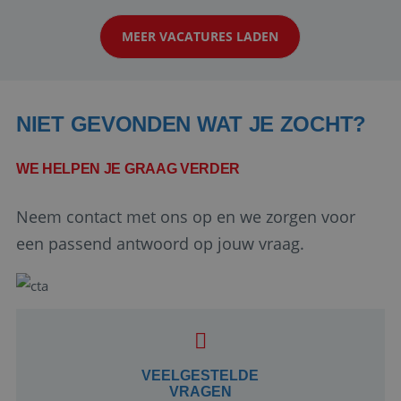
klanten te overtuigen om die droomreis te
MEER VACATURES LADEN
boeken! ...
NIET GEVONDEN WAT JE ZOCHT?
WE HELPEN JE GRAAG VERDER
Neem contact met ons op en we zorgen voor
Google Privacy Policy
een passend antwoord op jouw vraag.
li_gc
5 maanden 4
LinkedIn
weken
Corporation
.linkedin.com
VEELGESTELDE
VRAGEN