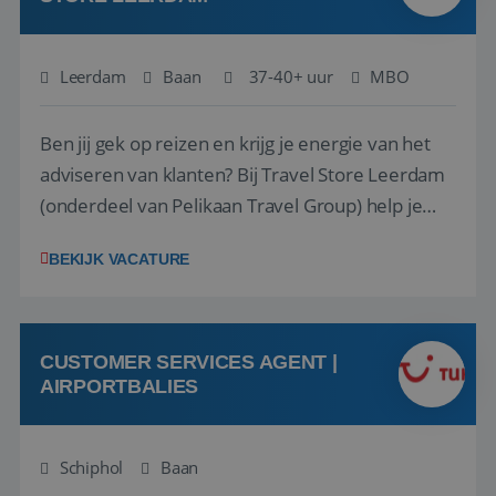
Leerdam
Baan
37-40+ uur
MBO
Ben jij gek op reizen en krijg je energie van het
adviseren van klanten? Bij Travel Store Leerdam
(onderdeel van Pelikaan Travel Group) help je
klanten met zorg en aandacht hun ideale reis te
BEKIJK VACATURE
vinden. Samen maken we van elke reis een
onvergetelijke ervaring. Of je nu al jaren ervaring
hebt in de reisbranche of j...
CUSTOMER SERVICES AGENT |
AIRPORTBALIES
Schiphol
Baan