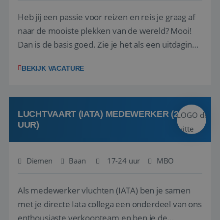
Heb jij een passie voor reizen en reis je graag af
naar de mooiste plekken van de wereld? Mooi!
Dan is de basis goed. Zie je het als een uitdaging
om anderen te inspireren en ondersteunen met
BEKIJK VACATURE
het samenstellen en boeken van de perfecte
vakantie en is verkopen je tweede natuur? Al
deze onderdelen zijn nu samen gevoegd...
LUCHTVAART (IATA) MEDEWERKER (24-32
UUR)
Diemen
Baan
17-24 uur
MBO
Als medewerker vluchten (IATA) ben je samen
met je directe Iata collega een onderdeel van ons
enthousiaste verkoopteam en ben je de