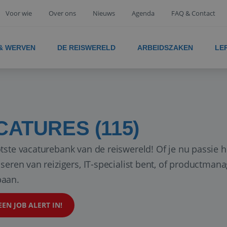
Voor wie
Over ons
Nieuws
Agenda
FAQ & Contact
 & WERVEN
DE REISWERELD
ARBEIDSZAKEN
LE
CATURES (115)
tste vacaturebank van de reiswereld! Of je nu passie h
iseren van reizigers, IT-specialist bent, of productman
aan.
EEN JOB ALERT IN!