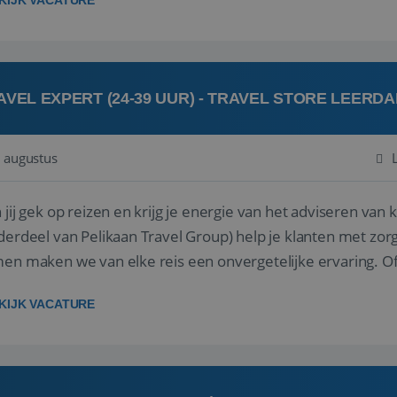
KIJK VACATURE
AVEL EXPERT (24-39 UUR) - TRAVEL STORE LEERD
 augustus
ij gek op reizen en krijg je energie van het adviseren van klanten? Bij Travel St
derdeel van Pelikaan Travel Group) help je klanten met zorg
 maken we van elke reis een onvergetelijke ervaring. Of je nu al jaren ervaring hebt in de
branche of j...
KIJK VACATURE