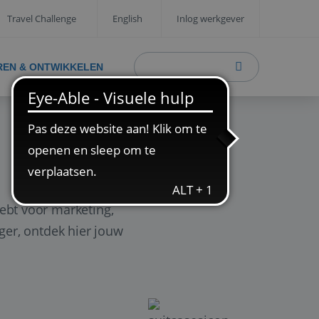
Travel Challenge
English
Inlog werkgever
REN & ONTWIKKELEN
ebt voor marketing,
ager, ontdek hier jouw