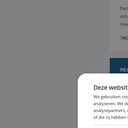
Een
om 
mee
vra
BE
RE
Deze websit
7
We gebruiken coo
analyseren. We de
Met
analysepartners,
je 
of die zij hebbe
in 