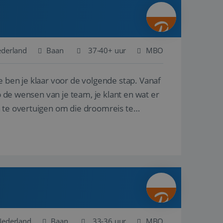
ina's.
gasten op te slaan
et-essentiële
akelijke cookie
ederland
Baan
37-40+ uur
MBO
uitgevoerd met het
rscheid te maken
e ben je klaar voor de volgende stap. Vanaf
g voor de website,
en over het
p de wensen van je team, je klant en wat er
n te overtuigen om die droomreis te
Cookie-Script.com-
 bezoekers te
okie-Script.com is
toestemming van de
interactie met de
vens over de
trekking tot
lingen, zodat hun
 toekomstige
Omschrijving
Nederland
Baan
33-36 uur
MBO