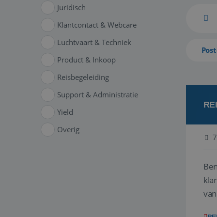
Juridisch
Klantcontact & Webcare
Luchtvaart & Techniek
Post
Product & Inkoop
Reisbegeleiding
Support & Administratie
RE
Yield
Overig
7
Ben
klant
van
ver