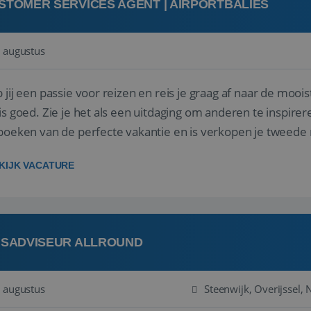
STOMER SERVICES AGENT | AIRPORTBALIES
 augustus
 jij een passie voor reizen en reis je graag af naar de mooi
is goed. Zie je het als een uitdaging om anderen te inspi
boeken van de perfecte vakantie en is verkopen je tweede 
oegd...
KIJK VACATURE
ISADVISEUR ALLROUND
 augustus
Steenwijk, Overijssel,