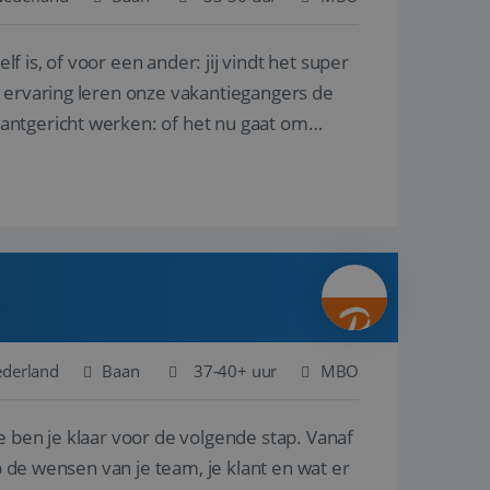
lf is, of voor een ander: jij vindt het super
en betrokkenheid op
tefunctionaliteit te
n voert informatie
n ervaring leren onze vakantiegangers de
ikt en over
eft gezien voordat
lantgericht werken: of het nu gaat om
alytics - wat een
analyseservice van
ers te
r toe te wijzen als
be-video's die in
n site en wordt
e websitebezoeker
 te berekenen voor
face gebruikt.
we gebruiken om het
nalytics software.
e meten.
e gebruiker op te
 tot één
osoft als een
 door ingesloten
e sessiestatus te
 dat het
soft-domeinen,
ederland
Baan
37-40+ uur
MBO
orgt voor de goede
e ben je klaar voor de volgende stap. Vanaf
het delen van de
p de wensen van je team, je klant en wat er