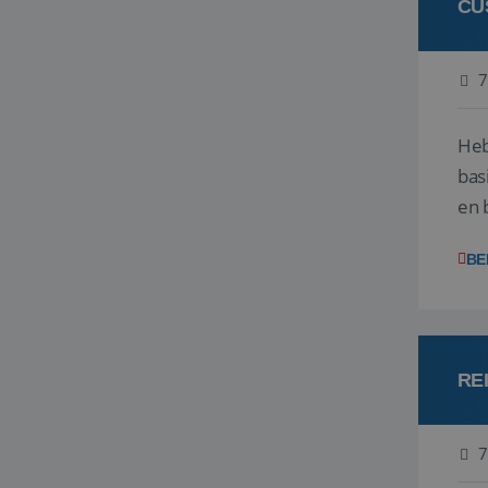
CU
7
Heb
bas
en 
gev
BE
RE
7