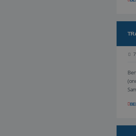
BE
TR
7
Ben j
(on
Samen
reis
BE