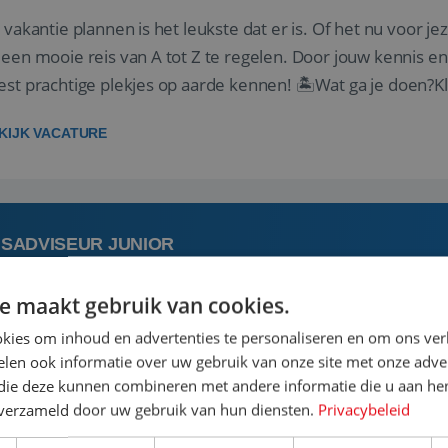
 vakantie plannen is het leukste dat er is. Of het nu voor jeze
een mooie reis van A tot Z te regelen. Door jouw kennis e
st prachtige plekjes op aarde kennen! 🏝️Wat ga je doen?K
gen ...
KIJK VACATURE
ISADVISEUR JUNIOR
e maakt gebruik van cookies.
 augustus
Aalsmeer, Noord-Holland, 
kies om inhoud en advertenties te personaliseren en om ons ver
len ook informatie over uw gebruik van onze site met onze adver
 jouw ervaring in de reisbranche of achtergrond in toerism
 die deze kunnen combineren met andere informatie die u aan hen
stoel reis je de hele wereld over en speel je moeiteloos in o
n verzameld door uw gebruik van hun diensten.
Privacybeleid
de reiswereld gebeurt. Met je enthousiasme weet je klante