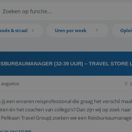
code & straal
Uren per week
Ople
ISBUREAUMANAGER (32-39 UUR) – TRAVEL STORE
 augustus
 jij een ervaren reisprofessional die graag het verschil maa
en én het coachen van collega's? Dan zijn wij op zoek naar jou. Bij Travel Store Leerdam (on
 Pelikaan Travel Group) zoeken we een Reisbureaumanage
der...