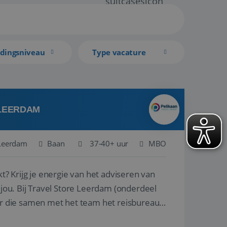
idingsniveau
Type vacature
 LEERDAM
Leerdam
Baan
37-40+ uur
MBO
kt? Krijg je energie van het adviseren van
derdeel
r die samen met het team het reisbureau