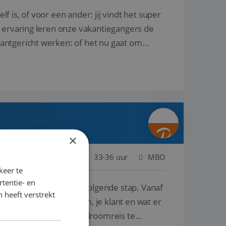
lf is, of voor een ander: jij vindt het super
n ervaring leren onze vakantiegangers de
lantgericht werken: of het nu gaat om
×
Nederland
Baan
33-36 uur
MBO
keer te
tentie- en
e ben je klaar voor de volgende stap. Vanaf
 heeft verstrekt
p de wensen van je team, je klant en wat er
n te overtuigen om die droomreis te