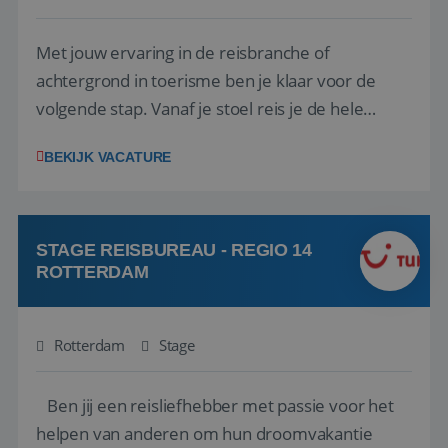
Met jouw ervaring in de reisbranche of
achtergrond in toerisme ben je klaar voor de
volgende stap. Vanaf je stoel reis je de hele
wereld over en speel je moeiteloos in op de
BEKIJK VACATURE
wensen van je team, je klant en wat er in de
reiswereld gebeurt. Met je enthousiasme weet je
klanten te overtuigen om die droomreis te
boeken! ...
STAGE REISBUREAU - REGIO 14
ROTTERDAM
Rotterdam
Stage
Ben jij een reisliefhebber met passie voor het
helpen van anderen om hun droomvakantie