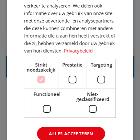
Als Stagiaire Business Intelligence ga je de
verkeer te analyseren. We delen ook
informatiebehoefte van verschillende interne
informatie over uw gebruik van onze site
met onze advertentie- en analysepartners,
afdelingen specificeren. Aan de hand van deze
die deze kunnen combineren met andere
informatiebehoefte ga je BI-producten zoals
informatie die u aan hen heeft verstrekt of
BEKIJK VACATURE
adviezen, rapportages en dashboards
die zij hebben verzameld door uw gebruik
ontwikkelen, aanpassen en leveren. Deze
van hun diensten.
Privacybeleid
producten ontwikkel je door middel van de data
Strikt
Prestatie
Targeting
uit ons datawa...
INKOPER VAKANTIES
noodzakelijk
Nijmegen
Baan
33-36 uur
MBO
Functioneel
Niet-
geclassificeerd
Jij vindt de mooiste plekjes ter wereld en geeft
eenoudergezinnen én singles de meest
onvergetelijke vakanties van hun leven, hoe gaaf
ALLES ACCEPTEREN
is dat? Ben jij de commerciële professional die