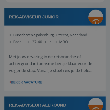
REISADVISEUR JUNIOR
Bunschoten-Spakenburg, Utrecht, Nederland
Baan
37-40+ uur
MBO
Met jouw ervaring in de reisbranche of
achtergrond in toerisme ben je klaar voor de
volgende stap. Vanaf je stoel reis je de hele
wereld over en speel je moeiteloos in op de
BEKIJK VACATURE
wensen van je team, je klant en wat er in de
reiswereld gebeurt. Met je enthousiasme weet je
klanten te overtuigen om die droomreis te
boeken! ...
REISADVISEUR ALLROUND