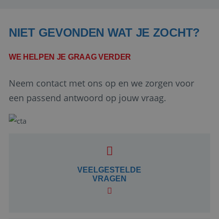
NIET GEVONDEN WAT JE ZOCHT?
WE HELPEN JE GRAAG VERDER
Neem contact met ons op en we zorgen voor
een passend antwoord op jouw vraag.
Google Privacy Policy
li_gc
5 maanden 4
LinkedIn
weken
VEELGESTELDE
Corporation
.linkedin.com
VRAGEN