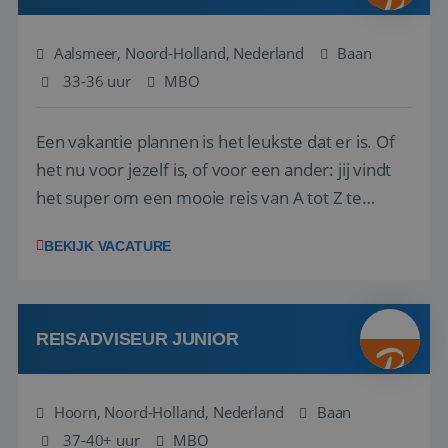
Aalsmeer, Noord-Holland, Nederland
Baan
33-36 uur
MBO
Een vakantie plannen is het leukste dat er is. Of
het nu voor jezelf is, of voor een ander: jij vindt
het super om een mooie reis van A tot Z te
regelen. Door jouw kennis en ervaring leren onze
BEKIJK VACATURE
vakantiegangers de meest prachtige plekjes op
aarde kennen! 🏝️Wat ga je doen?Klantgericht
werken: of het nu gaat om vragen ...
REISADVISEUR JUNIOR
Hoorn, Noord-Holland, Nederland
Baan
37-40+ uur
MBO