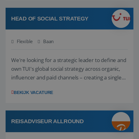
vakantie en is verkopen je tweede natuur? Al
deze onderdelen zijn nu samen gevoegd...
HEAD OF SOCIAL STRATEGY
Flexible
Baan
We're looking for a strategic leader to define and
own TUI's global social strategy across organic,
influencer and paid channels – creating a single
playbook that regional teams bring to life
BEKIJK VACATURE
locally. The role will be published until 18 August
2026. ABOUT OUR OFFER• Personal benefits:
Attractive remuneration, discre...
REISADVISEUR ALLROUND