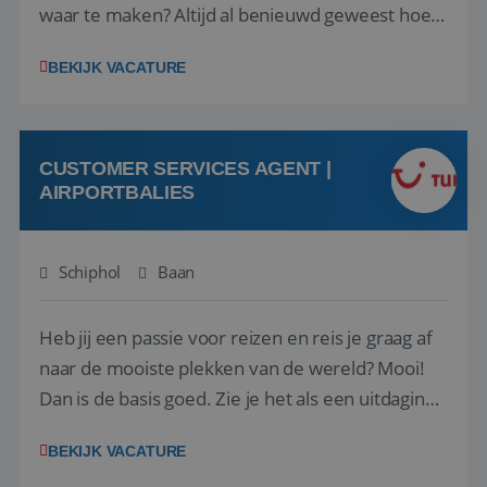
waar te maken? Altijd al benieuwd geweest hoe
het eraan toegaat achter de schermen bij een
BEKIJK VACATURE
van de grootste reisorganisaties? Dan is een
stage bij TUI Nederland echt iets voor jou! Wij zijn
op zoek naar een enthousiaste, leergie...
CUSTOMER SERVICES AGENT |
AIRPORTBALIES
Schiphol
Baan
Heb jij een passie voor reizen en reis je graag af
naar de mooiste plekken van de wereld? Mooi!
Dan is de basis goed. Zie je het als een uitdaging
om anderen te inspireren en ondersteunen met
BEKIJK VACATURE
het samenstellen en boeken van de perfecte