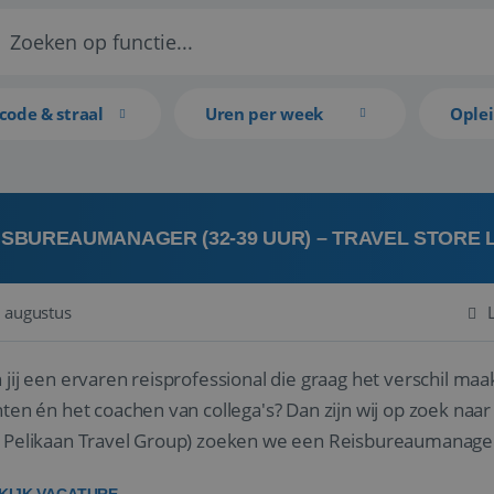
code & straal
Uren per week
Ople
ISBUREAUMANAGER (32-39 UUR) – TRAVEL STORE
 augustus
 jij een ervaren reisprofessional die graag het verschil maa
en én het coachen van collega's? Dan zijn wij op zoek naar jou. Bij Travel Store Leerdam (on
 Pelikaan Travel Group) zoeken we een Reisbureaumanage
der...