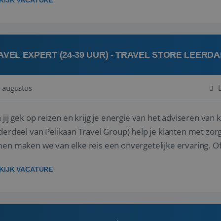
KIJK VACATURE
AVEL EXPERT (24-39 UUR) - TRAVEL STORE LEERD
 augustus
ij gek op reizen en krijg je energie van het adviseren van klanten? Bij Travel St
derdeel van Pelikaan Travel Group) help je klanten met zorg
 maken we van elke reis een onvergetelijke ervaring. Of je nu al jaren ervaring hebt in de
branche of j...
KIJK VACATURE