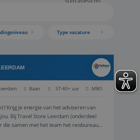
idingsniveau
Type vacature
 LEERDAM
Leerdam
Baan
37-40+ uur
MBO
kt? Krijg je energie van het adviseren van
derdeel
r die samen met het team het reisbureau