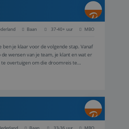
ina's.
gasten op te slaan
et-essentiële
akelijke cookie
ederland
Baan
37-40+ uur
MBO
uitgevoerd met het
rscheid te maken
e ben je klaar voor de volgende stap. Vanaf
g voor de website,
en over het
p de wensen van je team, je klant en wat er
n te overtuigen om die droomreis te
Cookie-Script.com-
 bezoekers te
okie-Script.com is
toestemming van de
interactie met de
vens over de
trekking tot
lingen, zodat hun
 toekomstige
Omschrijving
Nederland
Baan
33-36 uur
MBO