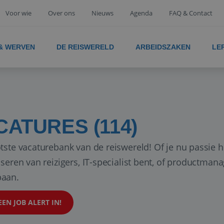
Voor wie
Over ons
Nieuws
Agenda
FAQ & Contact
 & WERVEN
DE REISWERELD
ARBEIDSZAKEN
LE
CATURES (114)
tste vacaturebank van de reiswereld! Of je nu passie h
iseren van reizigers, IT-specialist bent, of productman
aan.
EEN JOB ALERT IN!