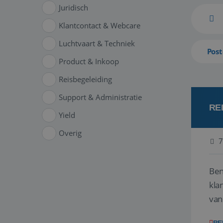
Juridisch
Klantcontact & Webcare
Luchtvaart & Techniek
Post
Product & Inkoop
Reisbegeleiding
Support & Administratie
RE
Yield
Overig
7
Ben
klant
van
ver