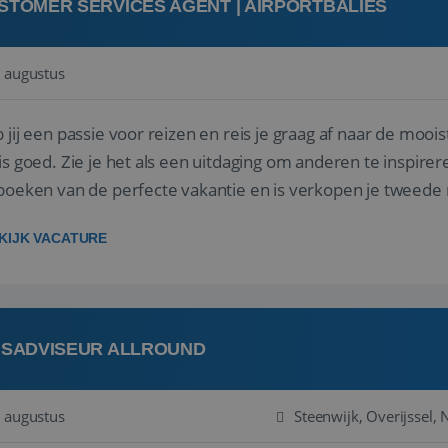
STOMER SERVICES AGENT | AIRPORTBALIES
 augustus
 jij een passie voor reizen en reis je graag af naar de mooi
is goed. Zie je het als een uitdaging om anderen te inspi
boeken van de perfecte vakantie en is verkopen je tweede 
oegd...
KIJK VACATURE
ISADVISEUR ALLROUND
 augustus
Steenwijk, Overijssel,