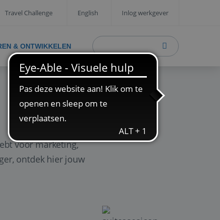
Travel Challenge
English
Inlog werkgever
REN & ONTWIKKELEN
ebt voor marketing,
ager, ontdek hier jouw