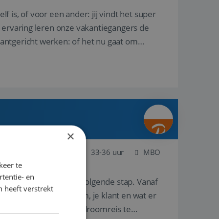
lf is, of voor een ander: jij vindt het super
n ervaring leren onze vakantiegangers de
lantgericht werken: of het nu gaat om
×
Nederland
Baan
33-36 uur
MBO
keer te
tentie- en
e ben je klaar voor de volgende stap. Vanaf
 heeft verstrekt
p de wensen van je team, je klant en wat er
n te overtuigen om die droomreis te