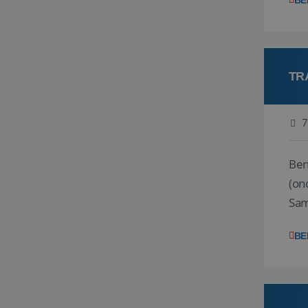
BE
TR
7
Ben j
(on
Samen
reis
BE