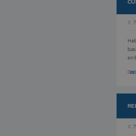
CU
7
Heb
bas
en 
gev
BE
RE
7