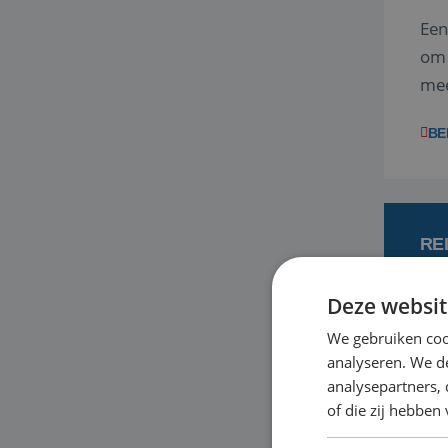
Een
om 
mee
vra
BE
RE
Deze websit
7
We gebruiken coo
analyseren. We de
Met
analysepartners,
je 
of die zij hebbe
in 