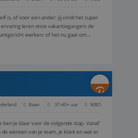
lf is, of voor een ander: jij vindt het super
en betrokkenheid op
tefunctionaliteit te
n voert informatie
n ervaring leren onze vakantiegangers de
ikt en over
eft gezien voordat
lantgericht werken: of het nu gaat om
alytics - wat een
analyseservice van
ers te
r toe te wijzen als
be-video's die in
n site en wordt
e websitebezoeker
 te berekenen voor
face gebruikt.
we gebruiken om het
nalytics software.
e meten.
e gebruiker op te
 tot één
osoft als een
 door ingesloten
e sessiestatus te
 dat het
soft-domeinen,
ederland
Baan
37-40+ uur
MBO
orgt voor de goede
e ben je klaar voor de volgende stap. Vanaf
het delen van de
p de wensen van je team, je klant en wat er