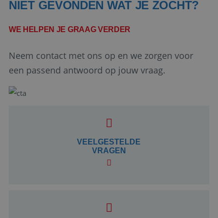
NIET GEVONDEN WAT JE ZOCHT?
WE HELPEN JE GRAAG VERDER
Neem contact met ons op en we zorgen voor
een passend antwoord op jouw vraag.
Google Privacy Policy
VEELGESTELDE
li_gc
5 maanden 4
LinkedIn
VRAGEN
weken
Corporation
.linkedin.com
_GRECAPTCHA
5 maanden 4
Google LLC
weken
www.google.com