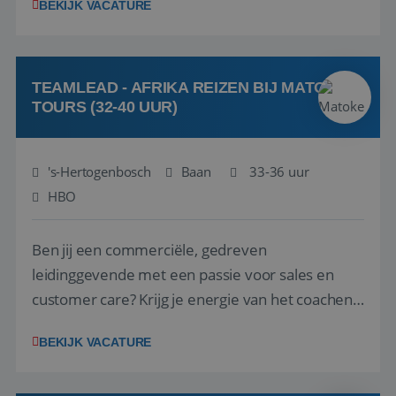
BEKIJK VACATURE
vakantiegangers de meest prachtige plekjes op
aarde kennen! 🏝️Wat ga je doen?Klantgericht
werken: of het nu gaat om vragen ...
TEAMLEAD - AFRIKA REIZEN BIJ MATOKE
TOURS (32-40 UUR)
's-Hertogenbosch
Baan
33-36 uur
HBO
Ben jij een commerciële, gedreven
leidinggevende met een passie voor sales en
customer care? Krijg je energie van het coachen
en motiveren van een team om samen mooie
BEKIJK VACATURE
successen te behalen? En is jouw dagelijkse doel
om het beste uit jezelf én je collega’s te halen