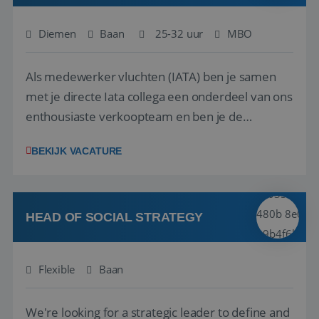
Diemen
Baan
25-32 uur
MBO
Als medewerker vluchten (IATA) ben je samen
met je directe Iata collega een onderdeel van ons
enthousiaste verkoopteam en ben je de
vraagbaak voor alles met betrekking tot vluchten
BEKIJK VACATURE
en tarieven waar je collega’s niet uitkomen.
Voorts ben je verantwoordelijk voor een stuk
kwaliteitsbewaking van alles wat met IATA te m...
HEAD OF SOCIAL STRATEGY
Flexible
Baan
We're looking for a strategic leader to define and