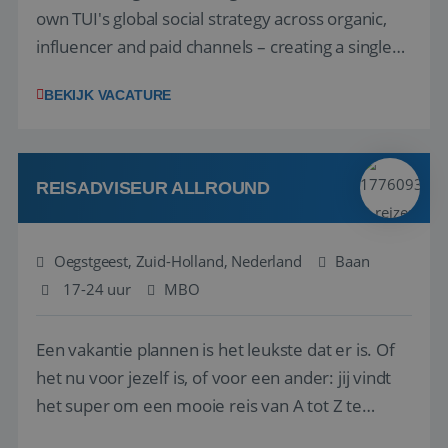
own TUI's global social strategy across organic,
influencer and paid channels – creating a single
playbook that regional teams bring to life
BEKIJK VACATURE
locally. The role will be published until 18 August
2026. ABOUT OUR OFFER• Personal benefits:
Attractive remuneration, discre...
REISADVISEUR ALLROUND
Oegstgeest, Zuid-Holland, Nederland
Baan
17-24 uur
MBO
Een vakantie plannen is het leukste dat er is. Of
het nu voor jezelf is, of voor een ander: jij vindt
het super om een mooie reis van A tot Z te
regelen. Door jouw kennis en ervaring leren onze