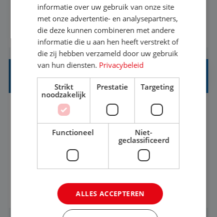
onvergetelijke vakanties van hun leven, hoe gaaf
informatie over uw gebruik van onze site
met onze advertentie- en analysepartners,
is dat? Ben jij de commerciële professional die
die deze kunnen combineren met andere
BEKIJK VACATURE
net zo goed thuis is in een onderhandeling als op
informatie die u aan hen heeft verstrekt of
verkenning bij een nieuwe accommodatie ergens
die zij hebben verzameld door uw gebruik
in Europa? Dan is dit jouw kans. A...
van hun diensten.
Privacybeleid
PRODUCTMANAGER SUMMERCAMPS
Strikt
Prestatie
Targeting
noodzakelijk
Utrecht
Baan
25-32 uur
HBO
Functioneel
Niet-
Bedenk jij de zomerkampen waar kinderen en
geclassificeerd
jongeren nog jarenlang over napraten? Word jij
enthousiast van het ontwikkelen van
onvergetelijke vakanties voor kinderen en
BEKIJK VACATURE
ALLES ACCEPTEREN
jongeren? Zie jij kansen om bestaande
programma's nóg leuker te maken en nieuwe