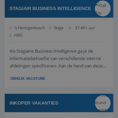
door ieders talenten optimaal te benutten? Dan
hebbe...
STAGIAIR BUSINESS INTELLIGENCE
's-Hertogenbosch
Stage
37-40+ uur
HBO
Als Stagiaire Business Intelligence ga je de
informatiebehoefte van verschillende interne
afdelingen specificeren. Aan de hand van deze
informatiebehoefte ga je BI-producten zoals
BEKIJK VACATURE
adviezen, rapportages en dashboards
ontwikkelen, aanpassen en leveren. Deze
producten ontwikkel je door middel van de data
uit ons datawa...
INKOPER VAKANTIES