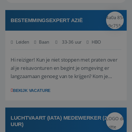
BESTEMMINGSEXPERT AZIË
Leiden
Baan
33-36 uur
HBO
Hi reiziger! Kun je niet stoppen met praten over
al je reisavonturen en begint je omgeving er
langzaamaan genoeg van te krijgen? Kom je
verhalen delen bij Riksja Travel! We zijn op zoek
BEKIJK VACATURE
naar enthousiaste reisfanaten met een passie
voor Azië, die onze klanten gaan helpen met het
samenstellen van hun droomreis.<br ...
LUCHTVAART (IATA) MEDEWERKER (24-32
UUR)