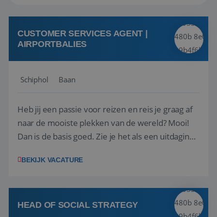
CUSTOMER SERVICES AGENT |
AIRPORTBALIES
Schiphol
Baan
Heb jij een passie voor reizen en reis je graag af
naar de mooiste plekken van de wereld? Mooi!
Dan is de basis goed. Zie je het als een uitdaging
om anderen te inspireren en ondersteunen met
BEKIJK VACATURE
het samenstellen en boeken van de perfecte
vakantie en is verkopen je tweede natuur? Al
deze onderdelen zijn nu samen gevoegd...
HEAD OF SOCIAL STRATEGY