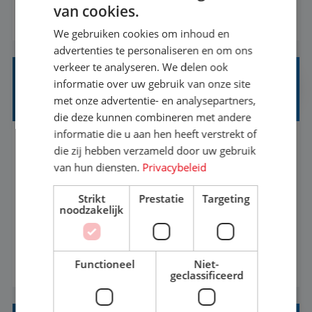
1.3 million customers every year. Behind the
van cookies.
BEKIJK VACATURE
scenes, our colleagues rely on secure, reliable,
We gebruiken cookies om inhoud en
and user-friendly IT solutions to do their best
advertenties te personaliseren en om ons
work.As an IT Servicedesk Engineer, ...
verkeer te analyseren. We delen ook
OFFICE MANAGER/ CUSTOMER CARE
informatie over uw gebruik van onze site
SPECIALIST
met onze advertentie- en analysepartners,
die deze kunnen combineren met andere
informatie die u aan hen heeft verstrekt of
Rotterdam
Baan
37-40+ uur
HBO
die zij hebben verzameld door uw gebruik
van hun diensten.
Privacybeleid
Ben jij gepassioneerd over het bieden van
Strikt
Prestatie
Targeting
uitzonderlijke klantervaringen en het creëren
noodzakelijk
van een gastvrije omgeving? Vind je het leuk om
klantcontact te combineren met organisatorische
Functioneel
Niet-
BEKIJK VACATURE
ondersteuning? Op ons Sunweb Group-kantoor in
geclassificeerd
Rotterdam zoeken we een daadkrachtige en
klantgerichte collega voor een unieke functie ...