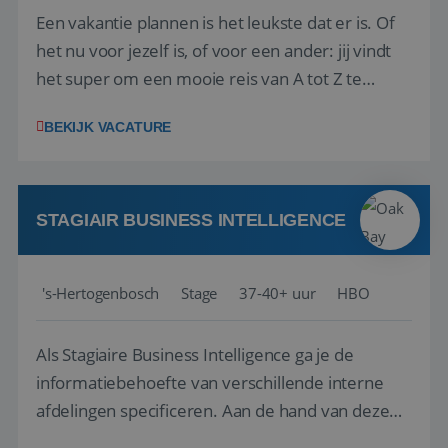
Een vakantie plannen is het leukste dat er is. Of
het nu voor jezelf is, of voor een ander: jij vindt
het super om een mooie reis van A tot Z te
regelen. Door jouw kennis en ervaring leren onze
BEKIJK VACATURE
vakantiegangers de meest prachtige plekjes op
aarde kennen! 🏝️Wat ga je doen?Klantgericht
werken: of het nu gaat om vragen ...
STAGIAIR BUSINESS INTELLIGENCE
's-Hertogenbosch
Stage
37-40+ uur
HBO
Als Stagiaire Business Intelligence ga je de
informatiebehoefte van verschillende interne
afdelingen specificeren. Aan de hand van deze
informatiebehoefte ga je BI-producten zoals