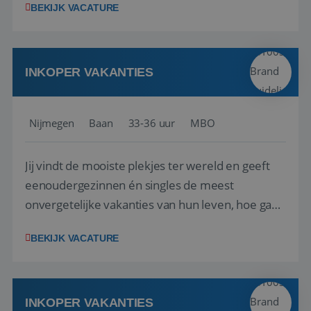
BEKIJK VACATURE
adviezen, rapportages en dashboards
ontwikkelen, aanpassen en leveren. Deze
producten ontwikkel je door middel van de data
uit ons datawa...
INKOPER VAKANTIES
Nijmegen
Baan
33-36 uur
MBO
Jij vindt de mooiste plekjes ter wereld en geeft
eenoudergezinnen én singles de meest
onvergetelijke vakanties van hun leven, hoe gaaf
is dat? Ben jij de commerciële professional die
BEKIJK VACATURE
net zo goed thuis is in een onderhandeling als op
verkenning bij een nieuwe accommodatie ergens
in Europa? Dan is dit jouw kans. A...
INKOPER VAKANTIES