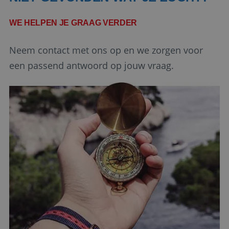
PHPSESSID
Sessie
PHP.net
www.reiswerk.nl
WE HELPEN JE GRAAG VERDER
Neem contact met ons op en we zorgen voor
een passend antwoord op jouw vraag.
Google Privacy Policy
li_gc
5 maanden 4
LinkedIn
weken
Corporation
.linkedin.com