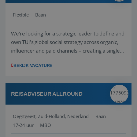
Flexible
Baan
We're looking for a strategic leader to define and
own TUI's global social strategy across organic,
influencer and paid channels – creating a single
playbook that regional teams bring to life
BEKIJK VACATURE
locally. The role will be published until 18 August
2026. ABOUT OUR OFFER• Personal benefits:
Attractive remuneration, discre...
REISADVISEUR ALLROUND
Oegstgeest, Zuid-Holland, Nederland
Baan
17-24 uur
MBO