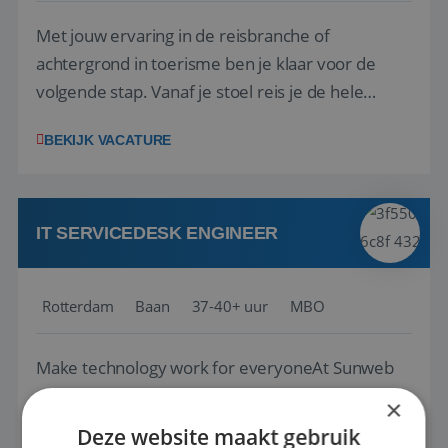
Met jouw ervaring in de reisbranche of
achtergrond in toerisme ben je klaar voor de
volgende stap. Vanaf je stoel reis je de hele
wereld over en speel je moeiteloos in op de
BEKIJK VACATURE
wensen van je team, je klant en wat er in de
reiswereld gebeurt. Met je enthousiasme weet je
klanten te overtuigen om die droomreis te
boeken! ...
IT SERVICEDESK ENGINEER
Rotterdam
Baan
37-40+ uur
MBO
Make technology work for everyoneAt Sunweb
Group, technology plays a key role in delivering
×
unforgettable holiday experiences to more than
Deze website maakt gebruik