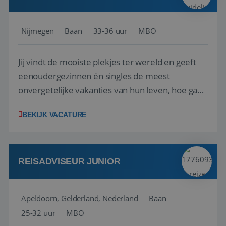
Nijmegen
Baan
33-36 uur
MBO
Jij vindt de mooiste plekjes ter wereld en geeft
eenoudergezinnen én singles de meest
onvergetelijke vakanties van hun leven, hoe gaaf
is dat? Ben jij de commerciële professional die
BEKIJK VACATURE
net zo goed thuis is in een onderhandeling als op
verkenning bij een nieuwe accommodatie ergens
in Europa? Dan is dit jouw kans. A...
REISADVISEUR JUNIOR
Apeldoorn, Gelderland, Nederland
Baan
25-32 uur
MBO