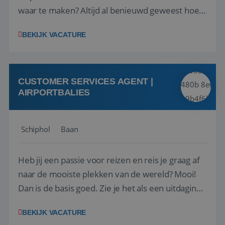
waar te maken? Altijd al benieuwd geweest hoe
het eraan toegaat achter de schermen bij een
BEKIJK VACATURE
van de grootste reisorganisaties? Dan is een
stage bij TUI Nederland echt iets voor jou! Wij zijn
op zoek naar een enthousiaste, leergie...
CUSTOMER SERVICES AGENT |
AIRPORTBALIES
Schiphol
Baan
Heb jij een passie voor reizen en reis je graag af
naar de mooiste plekken van de wereld? Mooi!
Dan is de basis goed. Zie je het als een uitdaging
om anderen te inspireren en ondersteunen met
BEKIJK VACATURE
het samenstellen en boeken van de perfecte