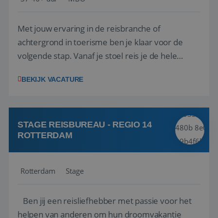
Met jouw ervaring in de reisbranche of
achtergrond in toerisme ben je klaar voor de
volgende stap. Vanaf je stoel reis je de hele
wereld over en speel je moeiteloos in op de
BEKIJK VACATURE
wensen van je team, je klant en wat er in de
reiswereld gebeurt. Met je enthousiasme weet je
klanten te overtuigen om die droomreis te
boeken! ...
STAGE REISBUREAU - REGIO 14
ROTTERDAM
Rotterdam
Stage
Ben jij een reisliefhebber met passie voor het
helpen van anderen om hun droomvakantie