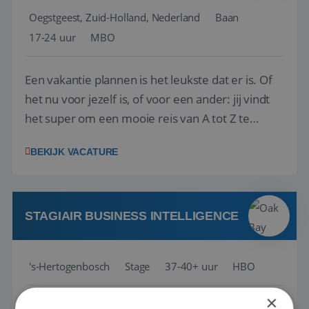
Oegstgeest, Zuid-Holland, Nederland
Baan
17-24 uur
MBO
Een vakantie plannen is het leukste dat er is. Of
het nu voor jezelf is, of voor een ander: jij vindt
het super om een mooie reis van A tot Z te
regelen. Door jouw kennis en ervaring leren onze
BEKIJK VACATURE
vakantiegangers de meest prachtige plekjes op
aarde kennen! 🏝️Wat ga je doen?Klantgericht
werken: of het nu gaat om vragen ...
STAGIAIR BUSINESS INTELLIGENCE
's-Hertogenbosch
Stage
37-40+ uur
HBO
×
Als Stagiaire Business Intelligence ga je de