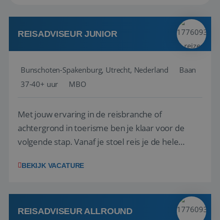
REISADVISEUR JUNIOR
Bunschoten-Spakenburg, Utrecht, Nederland
Baan
37-40+ uur
MBO
Met jouw ervaring in de reisbranche of
achtergrond in toerisme ben je klaar voor de
volgende stap. Vanaf je stoel reis je de hele
wereld over en speel je moeiteloos in op de
BEKIJK VACATURE
wensen van je team, je klant en wat er in de
reiswereld gebeurt. Met je enthousiasme weet je
klanten te overtuigen om die droomreis te
boeken! ...
REISADVISEUR ALLROUND