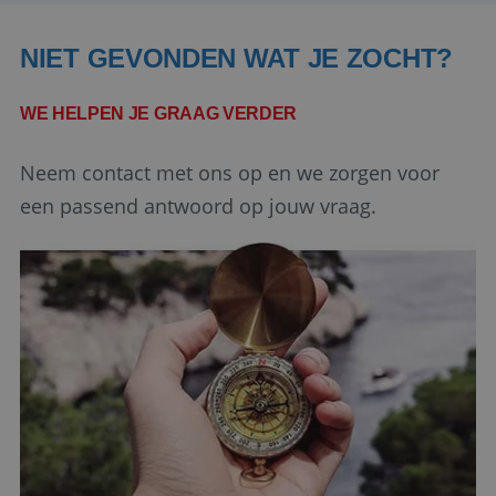
Domein
PHPSESSID
Sessie
PHP.net
NIET GEVONDEN WAT JE ZOCHT?
www.reiswerk.nl
WE HELPEN JE GRAAG VERDER
Neem contact met ons op en we zorgen voor
een passend antwoord op jouw vraag.
Google Privacy Policy
li_gc
5 maanden 4
LinkedIn