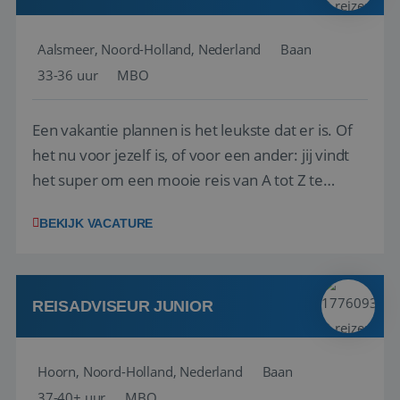
Aalsmeer, Noord-Holland, Nederland
Baan
33-36 uur
MBO
Een vakantie plannen is het leukste dat er is. Of
het nu voor jezelf is, of voor een ander: jij vindt
het super om een mooie reis van A tot Z te
regelen. Door jouw kennis en ervaring leren onze
BEKIJK VACATURE
vakantiegangers de meest prachtige plekjes op
aarde kennen! 🏝️Wat ga je doen?Klantgericht
werken: of het nu gaat om vragen ...
REISADVISEUR JUNIOR
Hoorn, Noord-Holland, Nederland
Baan
37-40+ uur
MBO