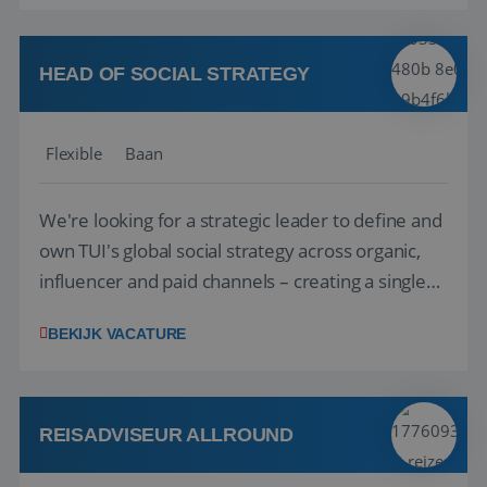
vakantie en is verkopen je tweede natuur? Al
deze onderdelen zijn nu samen gevoegd...
HEAD OF SOCIAL STRATEGY
Flexible
Baan
We're looking for a strategic leader to define and
own TUI's global social strategy across organic,
influencer and paid channels – creating a single
playbook that regional teams bring to life
BEKIJK VACATURE
locally. The role will be published until 18 August
2026. ABOUT OUR OFFER• Personal benefits:
Attractive remuneration, discre...
REISADVISEUR ALLROUND