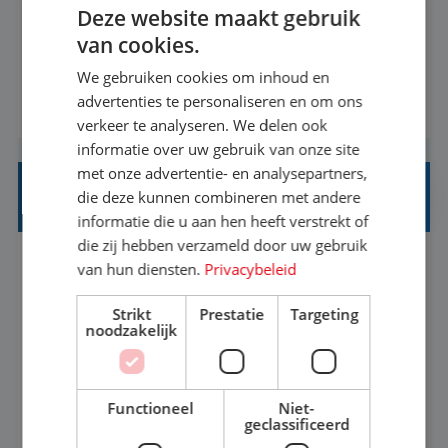
Deze website maakt gebruik
informatiebehoefte van verschillende interne
van cookies.
afdelingen specificeren. Aan de hand van deze
We gebruiken cookies om inhoud en
informatiebehoefte ga je BI-producten zoals
advertenties te personaliseren en om ons
BEKIJK VACATURE
adviezen, rapportages en dashboards
verkeer te analyseren. We delen ook
ontwikkelen, aanpassen en leveren. Deze
informatie over uw gebruik van onze site
producten ontwikkel je door middel van de data
met onze advertentie- en analysepartners,
uit ons datawa...
INKOPER VAKANTIES
die deze kunnen combineren met andere
informatie die u aan hen heeft verstrekt of
die zij hebben verzameld door uw gebruik
van hun diensten.
Privacybeleid
Nijmegen
Baan
33-36 uur
MBO
Strikt
Prestatie
Targeting
Jij vindt de mooiste plekjes ter wereld en geeft
noodzakelijk
eenoudergezinnen én singles de meest
onvergetelijke vakanties van hun leven, hoe gaaf
Functioneel
Niet-
is dat? Ben jij de commerciële professional die
geclassificeerd
BEKIJK VACATURE
net zo goed thuis is in een onderhandeling als op