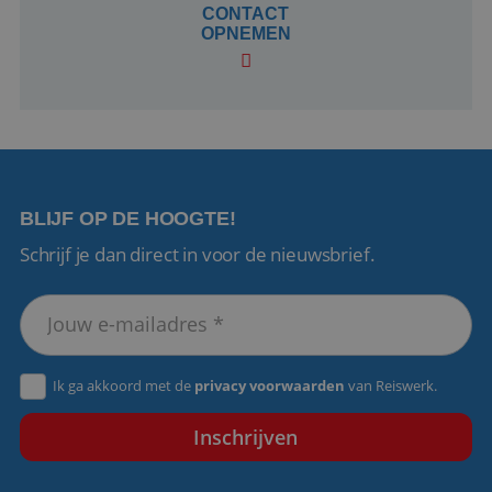
dagen
www.reiswerk.nl
CONTACT
OPNEMEN
VISITOR_PRIVACY_METADATA
5 maanden 4
YouTube
BLIJF OP DE HOOGTE!
weken
.youtube.com
Schrijf je dan direct in voor de nieuwsbrief.
Ik ga akkoord met de
privacy voorwaarden
van Reiswerk.