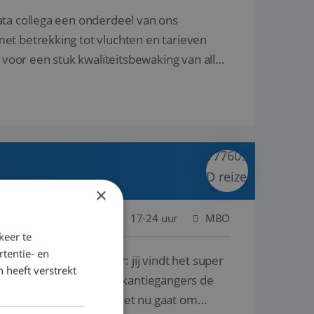
ata collega een onderdeel van ons
et betrekking tot vluchten en tarieven
 voor een stuk kwaliteitsbewaking van alles
×
 Nederland
Baan
17-24 uur
MBO
keer te
tentie- en
lf is, of voor een ander: jij vindt het super
 heeft verstrekt
n ervaring leren onze vakantiegangers de
lantgericht werken: of het nu gaat om