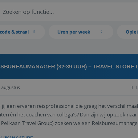
code & straal
Uren per week
Ople
ISBUREAUMANAGER (32-39 UUR) – TRAVEL STORE
 augustus
 jij een ervaren reisprofessional die graag het verschil maa
en én het coachen van collega's? Dan zijn wij op zoek naar jou. Bij Travel Store Leerdam (on
 Pelikaan Travel Group) zoeken we een Reisbureaumanage
der...