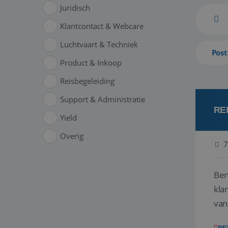
Juridisch
Klantcontact & Webcare
Luchtvaart & Techniek
Post
Product & Inkoop
Reisbegeleiding
Support & Administratie
RE
Yield
Overig
7
Ben
klant
van
ver