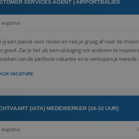
STOMER SERVICES AGENT | AIRPORTBALIES
 augustus
 jij een passie voor reizen en reis je graag af naar de mooi
is goed. Zie je het als een uitdaging om anderen te inspi
boeken van de perfecte vakantie en is verkopen je tweede 
oegd...
KIJK VACATURE
CHTVAART (IATA) MEDEWERKER (24-32 UUR)
 augustus