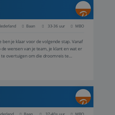
ina's.
gasten op te slaan
et-essentiële
akelijke cookie
Nederland
Baan
33-36 uur
MBO
uitgevoerd met het
rscheid te maken
e ben je klaar voor de volgende stap. Vanaf
g voor de website,
en over het
p de wensen van je team, je klant en wat er
n te overtuigen om die droomreis te
Cookie-Script.com-
 bezoekers te
okie-Script.com is
toestemming van de
interactie met de
vens over de
trekking tot
lingen, zodat hun
 toekomstige
Omschrijving
ederland
Baan
37-40+ uur
MBO