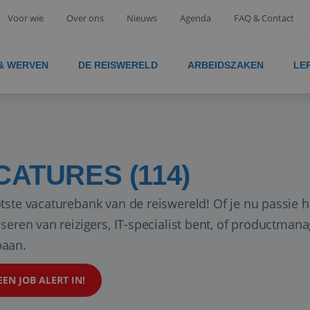
Voor wie
Over ons
Nieuws
Agenda
FAQ & Contact
 & WERVEN
DE REISWERELD
ARBEIDSZAKEN
LE
CATURES (114)
tste vacaturebank van de reiswereld! Of je nu passie h
iseren van reizigers, IT-specialist bent, of productman
aan.
EEN JOB ALERT IN!