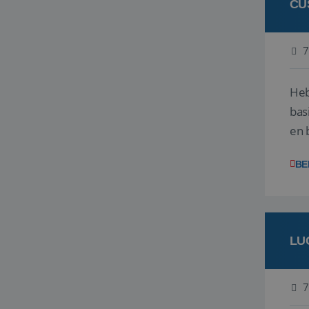
CU
7
Heb
bas
en 
gev
BE
LU
7