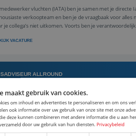
 medewerker vluchten (IATA) ben je samen met je directe I
housiaste verkoopteam en ben je de vraagbaak voor alles m
r je collega’s niet uitkomen. Voorts ben je verantwoordelijk
 met IATA te m...
KIJK VACATURE
ISADVISEUR ALLROUND
e maakt gebruik van cookies.
 augustus
Steenwijk, Overijssel,
kies om inhoud en advertenties te personaliseren en om ons ver
len ook informatie over uw gebruik van onze site met onze adver
 vakantie plannen is het leukste dat er is. Of het nu voor jeze
 die deze kunnen combineren met andere informatie die u aan hen
een mooie reis van A tot Z te regelen. Door jouw kennis e
n verzameld door uw gebruik van hun diensten.
Privacybeleid
st prachtige plekjes op aarde kennen! 🏝️Wat ga je doen?K