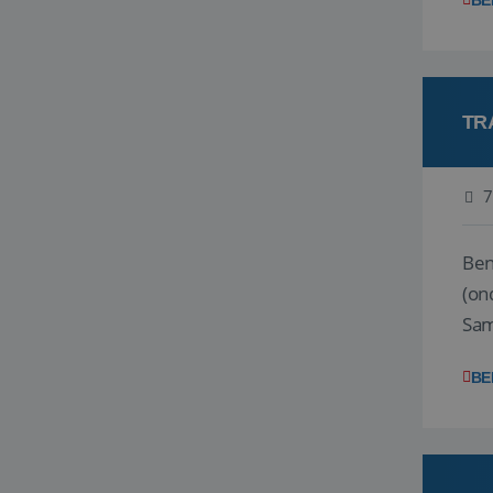
BE
TR
7
Ben j
(on
Samen
reis
BE