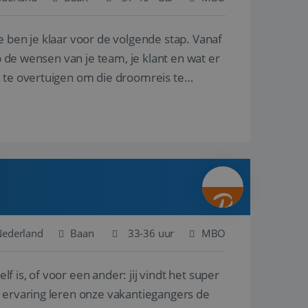
e ben je klaar voor de volgende stap. Vanaf
en betrokkenheid op
tefunctionaliteit te
n voert informatie
p de wensen van je team, je klant en wat er
ikt en over
eft gezien voordat
n te overtuigen om die droomreis te
alytics - wat een
analyseservice van
ers te
r toe te wijzen als
be-video's die in
n site en wordt
e websitebezoeker
 te berekenen voor
face gebruikt.
we gebruiken om het
nalytics software.
e meten.
e gebruiker op te
 tot één
osoft als een
 door ingesloten
e sessiestatus te
 dat het
soft-domeinen,
Nederland
Baan
33-36 uur
MBO
orgt voor de goede
lf is, of voor een ander: jij vindt het super
het delen van de
n ervaring leren onze vakantiegangers de