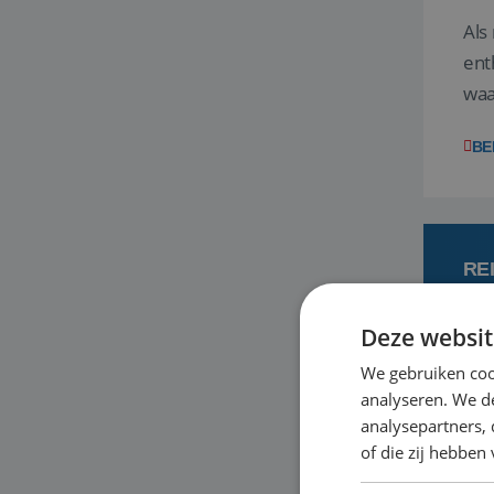
Als
ent
waa
wat
BE
RE
Deze websit
7
We gebruiken coo
analyseren. We de
Een
analysepartners,
om 
of die zij hebbe
mee