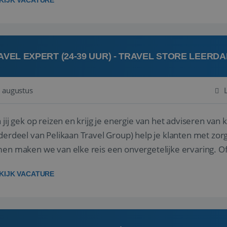
KIJK VACATURE
AVEL EXPERT (24-39 UUR) - TRAVEL STORE LEERD
 augustus
ij gek op reizen en krijg je energie van het adviseren van klanten? Bij Travel St
derdeel van Pelikaan Travel Group) help je klanten met zorg
 maken we van elke reis een onvergetelijke ervaring. Of je nu al jaren ervaring hebt in de
branche of j...
KIJK VACATURE