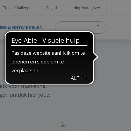
Travel Challenge
English
Inlog werkgever
REN & ONTWIKKELEN
ebt voor marketing,
ager, ontdek hier jouw