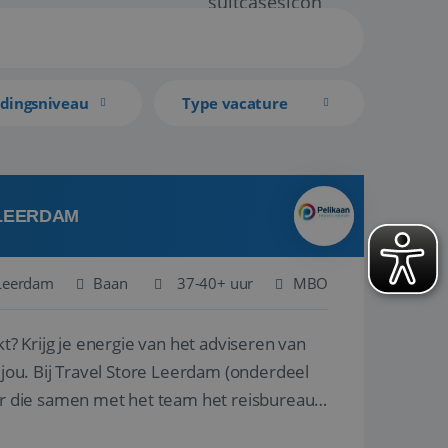
idingsniveau
Type vacature
 LEERDAM
Leerdam
Baan
37-40+ uur
MBO
kt? Krijg je energie van het adviseren van
derdeel
r die samen met het team het reisbureau