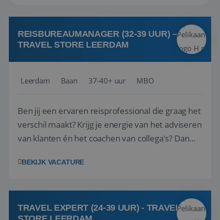
REISBUREAUMANAGER (32-39 UUR) –
TRAVEL STORE LEERDAM
Leerdam
Baan
37-40+ uur
MBO
Ben jij een ervaren reisprofessional die graag het
verschil maakt? Krijg je energie van het adviseren
van klanten én het coachen van collega's? Dan
zijn wij op zoek naar jou. Bij Travel Store Leerdam
BEKIJK VACATURE
(onderdeel van Pelikaan Travel Group) zoeken
we een Reisbureaumanager die samen met het
team het reisbureau verder...
TRAVEL EXPERT (24-39 UUR) - TRAVEL
STORE LEERDAM