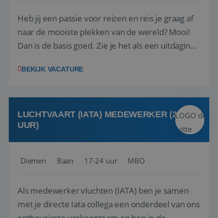
Heb jij een passie voor reizen en reis je graag af
naar de mooiste plekken van de wereld? Mooi!
Dan is de basis goed. Zie je het als een uitdaging
om anderen te inspireren en ondersteunen met
BEKIJK VACATURE
het samenstellen en boeken van de perfecte
vakantie en is verkopen je tweede natuur? Al
deze onderdelen zijn nu samen gevoegd...
LUCHTVAART (IATA) MEDEWERKER (24-32
UUR)
Diemen
Baan
17-24 uur
MBO
Als medewerker vluchten (IATA) ben je samen
met je directe Iata collega een onderdeel van ons
enthousiaste verkoopteam en ben je de