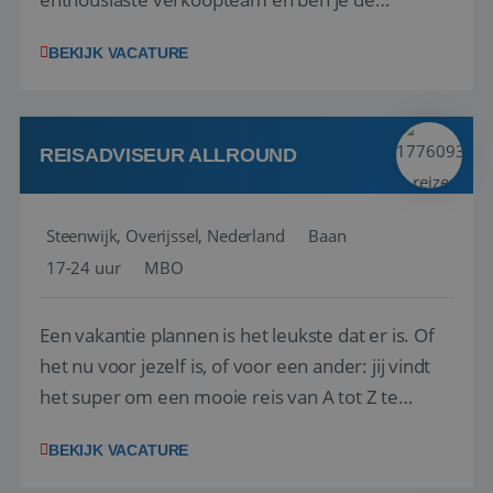
vraagbaak voor alles met betrekking tot vluchten
BEKIJK VACATURE
en tarieven waar je collega’s niet uitkomen.
Voorts ben je verantwoordelijk voor een stuk
kwaliteitsbewaking van alles wat met IATA te m...
REISADVISEUR ALLROUND
Steenwijk, Overijssel, Nederland
Baan
17-24 uur
MBO
Een vakantie plannen is het leukste dat er is. Of
het nu voor jezelf is, of voor een ander: jij vindt
het super om een mooie reis van A tot Z te
regelen. Door jouw kennis en ervaring leren onze
BEKIJK VACATURE
vakantiegangers de meest prachtige plekjes op
aarde kennen! 🏝️Wat ga je doen?Klantgericht