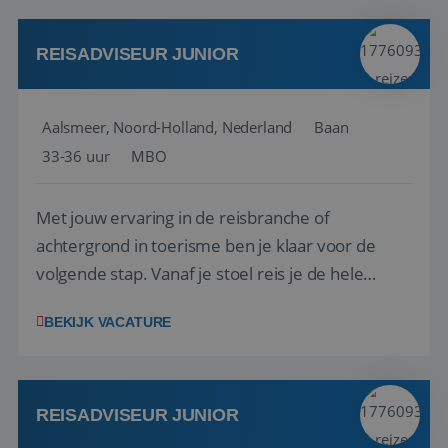
werken: of het nu gaat om vragen ...
REISADVISEUR JUNIOR
Aalsmeer, Noord-Holland, Nederland
Baan
33-36 uur
MBO
Met jouw ervaring in de reisbranche of
achtergrond in toerisme ben je klaar voor de
volgende stap. Vanaf je stoel reis je de hele
wereld over en speel je moeiteloos in op de
BEKIJK VACATURE
wensen van je team, je klant en wat er in de
reiswereld gebeurt. Met je enthousiasme weet je
klanten te overtuigen om die droomreis te
boeken! ...
REISADVISEUR JUNIOR