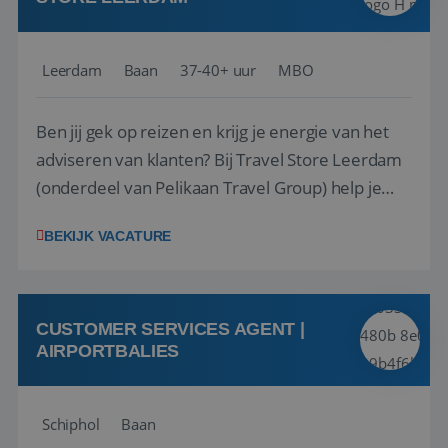
Leerdam
Baan
37-40+ uur
MBO
Ben jij gek op reizen en krijg je energie van het
adviseren van klanten? Bij Travel Store Leerdam
(onderdeel van Pelikaan Travel Group) help je
klanten met zorg en aandacht hun ideale reis te
BEKIJK VACATURE
vinden. Samen maken we van elke reis een
onvergetelijke ervaring. Of je nu al jaren ervaring
hebt in de reisbranche of j...
CUSTOMER SERVICES AGENT |
AIRPORTBALIES
Schiphol
Baan