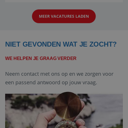
reiswereld gebeurt. Met je enthousiasme weet je
strikt noodzakelijke cookies.
klanten te overtuigen om die droomreis te
Aanbieder
/
Naam
Vervaldatum
Domein
MEER VACATURES LADEN
boeken! ...
PHPSESSID
Sessie
PHP.net
www.reiswerk.nl
NIET GEVONDEN WAT JE ZOCHT?
WE HELPEN JE GRAAG VERDER
Neem contact met ons op en we zorgen voor
een passend antwoord op jouw vraag.
Google Privacy Policy