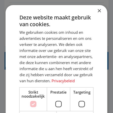
×
Met jouw ervaring in de reisbranche of
Deze website maakt gebruik
achtergrond in toerisme ben je klaar voor de
van cookies.
volgende stap. Vanaf je stoel reis je de hele
wereld over en speel je moeiteloos in op de
We gebruiken cookies om inhoud en
BEKIJK VACATURE
advertenties te personaliseren en om ons
wensen van je team, je klant en wat er in de
verkeer te analyseren. We delen ook
reiswereld gebeurt. Met je enthousiasme weet je
informatie over uw gebruik van onze site
klanten te overtuigen om die droomreis te
met onze advertentie- en analysepartners,
boeken! ...
REISADVISEUR ALLROUND
die deze kunnen combineren met andere
informatie die u aan hen heeft verstrekt of
die zij hebben verzameld door uw gebruik
Aalsmeer, Noord-Holland, Nederland
Baan
van hun diensten.
Privacybeleid
33-36 uur
MBO
Strikt
Prestatie
Targeting
noodzakelijk
Een vakantie plannen is het leukste dat er is. Of
het nu voor jezelf is, of voor een ander: jij vindt