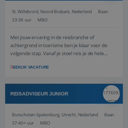
St. Willebrord, Noord-Brabant, Nederland
Baan
33-36 uur
MBO
Met jouw ervaring in de reisbranche of
achtergrond in toerisme ben je klaar voor de
volgende stap. Vanaf je stoel reis je de hele
wereld over en speel je moeiteloos in op de
BEKIJK VACATURE
wensen van je team, je klant en wat er in de
reiswereld gebeurt. Met je enthousiasme weet je
klanten te overtuigen om die droomreis te
boeken! ...
REISADVISEUR JUNIOR
Bunschoten-Spakenburg, Utrecht, Nederland
Baan
37-40+ uur
MBO