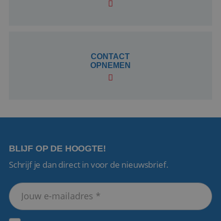
CookieScriptConsent
4 weken 2
CookieScript
dagen
www.reiswerk.nl
CONTACT
OPNEMEN
VISITOR_PRIVACY_METADATA
5 maanden 4
YouTube
weken
.youtube.com
BLIJF OP DE HOOGTE!
Schrijf je dan direct in voor de nieuwsbrief.