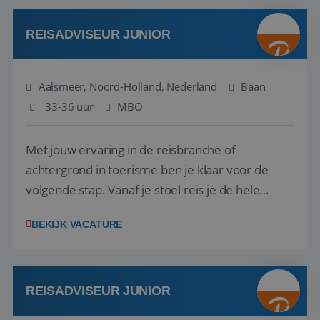
werken: of het nu gaat om vragen ...
REISADVISEUR JUNIOR
Aalsmeer, Noord-Holland, Nederland
Baan
33-36 uur
MBO
Met jouw ervaring in de reisbranche of
achtergrond in toerisme ben je klaar voor de
volgende stap. Vanaf je stoel reis je de hele
wereld over en speel je moeiteloos in op de
BEKIJK VACATURE
wensen van je team, je klant en wat er in de
reiswereld gebeurt. Met je enthousiasme weet je
klanten te overtuigen om die droomreis te
boeken! ...
REISADVISEUR JUNIOR