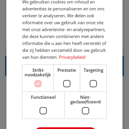
We gebruiken cookies om inhoud en
Met jouw ervaring in de reisbranche of
advertenties te personaliseren en om ons
verkeer te analyseren. We delen ook
achtergrond in toerisme ben je klaar voor de
informatie over uw gebruik van onze site
volgende stap. Vanaf je stoel reis je de hele
met onze advertentie- en analysepartners,
wereld over en speel je moeiteloos in op de
die deze kunnen combineren met andere
BEKIJK VACATURE
wensen van je team, je klant en wat er in de
informatie die u aan hen heeft verstrekt of
reiswereld gebeurt. Met je enthousiasme weet je
die zij hebben verzameld door uw gebruik
klanten te overtuigen om die droomreis te
van hun diensten.
Privacybeleid
boeken! ...
REISADVISEUR ALLROUND
Strikt
Prestatie
Targeting
noodzakelijk
Aalsmeer, Noord-Holland, Nederland
Baan
33-36 uur
MBO
Functioneel
Niet-
geclassificeerd
Een vakantie plannen is het leukste dat er is. Of
het nu voor jezelf is, of voor een ander: jij vindt
het super om een mooie reis van A tot Z te