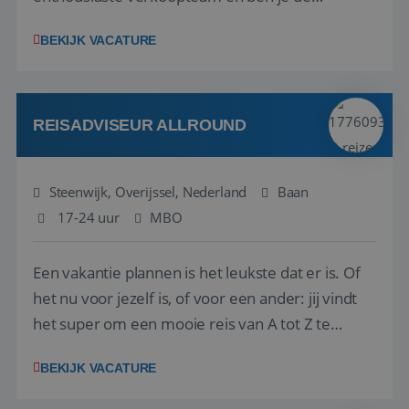
vraagbaak voor alles met betrekking tot vluchten
BEKIJK VACATURE
en tarieven waar je collega’s niet uitkomen.
Voorts ben je verantwoordelijk voor een stuk
kwaliteitsbewaking van alles wat met IATA te m...
REISADVISEUR ALLROUND
Steenwijk, Overijssel, Nederland
Baan
17-24 uur
MBO
Een vakantie plannen is het leukste dat er is. Of
het nu voor jezelf is, of voor een ander: jij vindt
het super om een mooie reis van A tot Z te
regelen. Door jouw kennis en ervaring leren onze
BEKIJK VACATURE
vakantiegangers de meest prachtige plekjes op
aarde kennen! 🏝️Wat ga je doen?Klantgericht