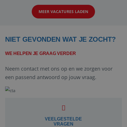
klanten te overtuigen om die droomreis te
MEER VACATURES LADEN
boeken! ...
NIET GEVONDEN WAT JE ZOCHT?
WE HELPEN JE GRAAG VERDER
Neem contact met ons op en we zorgen voor
Google Privacy Policy
een passend antwoord op jouw vraag.
li_gc
5 maanden 4
LinkedIn
weken
Corporation
.linkedin.com
VEELGESTELDE
VRAGEN