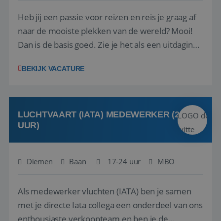
Heb jij een passie voor reizen en reis je graag af
naar de mooiste plekken van de wereld? Mooi!
Dan is de basis goed. Zie je het als een uitdaging
om anderen te inspireren en ondersteunen met
BEKIJK VACATURE
het samenstellen en boeken van de perfecte
vakantie en is verkopen je tweede natuur? Al
deze onderdelen zijn nu samen gevoegd...
LUCHTVAART (IATA) MEDEWERKER (24-32
UUR)
Diemen
Baan
17-24 uur
MBO
Als medewerker vluchten (IATA) ben je samen
met je directe Iata collega een onderdeel van ons
enthousiaste verkoopteam en ben je de