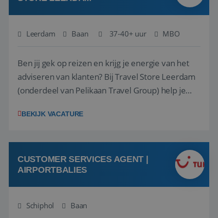
Leerdam
Baan
37-40+ uur
MBO
Ben jij gek op reizen en krijg je energie van het
adviseren van klanten? Bij Travel Store Leerdam
(onderdeel van Pelikaan Travel Group) help je
klanten met zorg en aandacht hun ideale reis te
BEKIJK VACATURE
vinden. Samen maken we van elke reis een
onvergetelijke ervaring. Of je nu al jaren ervaring
hebt in de reisbranche of j...
CUSTOMER SERVICES AGENT |
AIRPORTBALIES
Schiphol
Baan