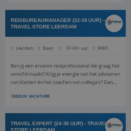
REISBUREAUMANAGER (32-39 UUR) –
TRAVEL STORE LEERDAM
Leerdam
Baan
37-40+ uur
MBO
Ben jij een ervaren reisprofessional die graag het
verschil maakt? Krijg je energie van het adviseren
van klanten én het coachen van collega's? Dan
zijn wij op zoek naar jou. Bij Travel Store Leerdam
BEKIJK VACATURE
(onderdeel van Pelikaan Travel Group) zoeken
we een Reisbureaumanager die samen met het
team het reisbureau verder...
TRAVEL EXPERT (24-39 UUR) - TRAVEL
STORE LEERDAM