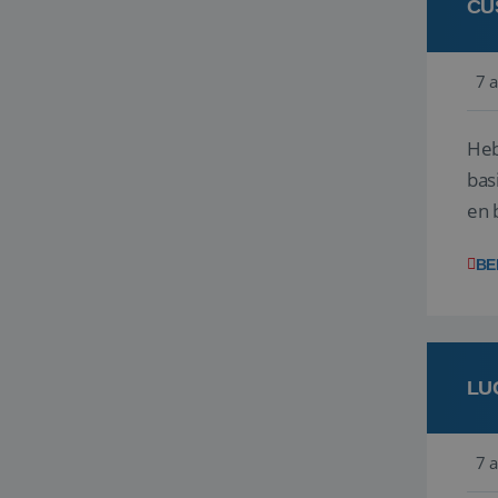
CU
7 
Heb
bas
en 
gev
BE
LU
7 