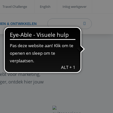
Travel Challenge
English
Inlog werkgever
REN & ONTWIKKELEN
ebt voor marketing,
ager, ontdek hier jouw