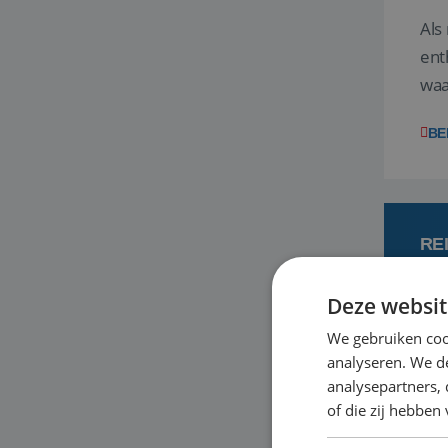
Als
ent
waa
wat
BE
RE
Deze websit
7 
We gebruiken coo
analyseren. We de
Een
analysepartners,
om 
of die zij hebbe
mee