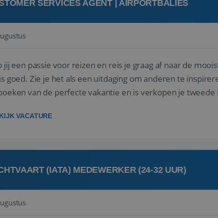
STOMER SERVICES AGENT | AIRPORTBALIES
augustus
 jij een passie voor reizen en reis je graag af naar de mooi
is goed. Zie je het als een uitdaging om anderen te inspi
boeken van de perfecte vakantie en is verkopen je tweede 
oegd...
KIJK VACATURE
CHTVAART (IATA) MEDEWERKER (24-32 UUR)
augustus