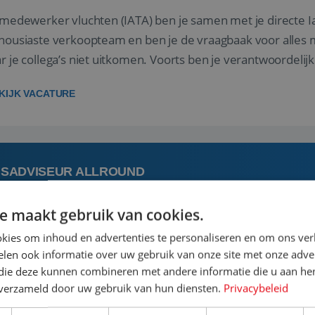
 medewerker vluchten (IATA) ben je samen met je directe I
housiaste verkoopteam en ben je de vraagbaak voor alles m
r je collega’s niet uitkomen. Voorts ben je verantwoordelijk
 met IATA te m...
KIJK VACATURE
ISADVISEUR ALLROUND
e maakt gebruik van cookies.
augustus
Steenwijk, Overi
kies om inhoud en advertenties te personaliseren en om ons ver
len ook informatie over uw gebruik van onze site met onze adver
 vakantie plannen is het leukste dat er is. Of het nu voor jeze
 die deze kunnen combineren met andere informatie die u aan hen
een mooie reis van A tot Z te regelen. Door jouw kennis e
n verzameld door uw gebruik van hun diensten.
Privacybeleid
st prachtige plekjes op aarde kennen! 🏝️Wat ga je doen?K