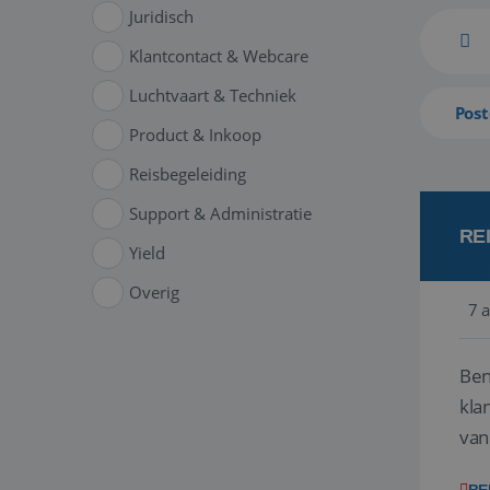
Juridisch
Klantcontact & Webcare
Luchtvaart & Techniek
Post
Product & Inkoop
Reisbegeleiding
Support & Administratie
RE
Yield
Overig
7 
Ben
klant
van
ver