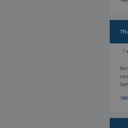
BE
TR
7 
Ben j
(on
Samen
reis
BE