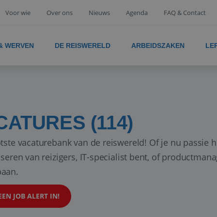
Voor wie
Over ons
Nieuws
Agenda
FAQ & Contact
 & WERVEN
DE REISWERELD
ARBEIDSZAKEN
LE
CATURES (114)
tste vacaturebank van de reiswereld! Of je nu passie h
iseren van reizigers, IT-specialist bent, of productman
aan.
EEN JOB ALERT IN!