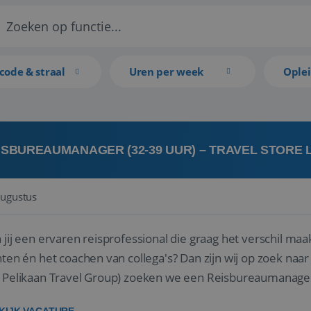
code & straal
Uren per week
Ople
ISBUREAUMANAGER (32-39 UUR) – TRAVEL STORE
augustus
 jij een ervaren reisprofessional die graag het verschil maa
en én het coachen van collega's? Dan zijn wij op zoek naar jou. Bij Travel Store Leerdam (on
 Pelikaan Travel Group) zoeken we een Reisbureaumanage
der...