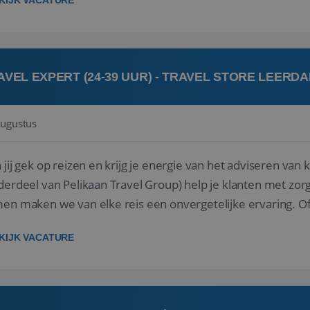
KIJK VACATURE
AVEL EXPERT (24-39 UUR) - TRAVEL STORE LEERD
augustus
ij gek op reizen en krijg je energie van het adviseren van klanten? Bij Travel St
derdeel van Pelikaan Travel Group) help je klanten met zorg
 maken we van elke reis een onvergetelijke ervaring. Of je nu al jaren ervaring hebt in de
branche of j...
KIJK VACATURE