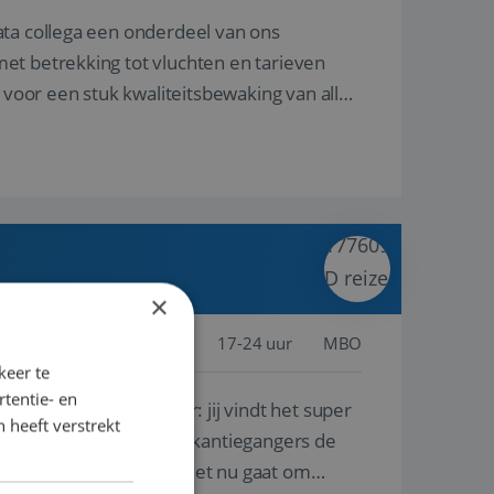
ata collega een onderdeel van ons
et betrekking tot vluchten en tarieven
 voor een stuk kwaliteitsbewaking van alles
×
jssel, Nederland
Baan
17-24 uur
MBO
keer te
tentie- en
lf is, of voor een ander: jij vindt het super
 heeft verstrekt
n ervaring leren onze vakantiegangers de
lantgericht werken: of het nu gaat om