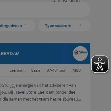
idingsniveau
Type vacature
 LEERDAM
Leerdam
Baan
37-40+ uur
MBO
kt? Krijg je energie van het adviseren van
derdeel
r die samen met het team het reisbureau