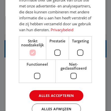
met onze advertentie- en analysepartners,
informatiebehoefte van verschillende interne
die deze kunnen combineren met andere
afdelingen specificeren. Aan de hand van deze
informatie die u aan hen heeft verstrekt of
informatiebehoefte ga je BI-producten zoals
die zij hebben verzameld door uw gebruik
BEKIJK VACATURE
adviezen, rapportages en dashboards
van hun diensten.
Privacybeleid
ontwikkelen, aanpassen en leveren. Deze
Strikt
Prestatie
Targeting
producten ontwikkel je door middel van de data
noodzakelijk
uit ons datawa...
INKOPER VAKANTIES
Functioneel
Niet-
Nijmegen
Baan
33-36 uur
MBO
geclassificeerd
Jij vindt de mooiste plekjes ter wereld en geeft
eenoudergezinnen én singles de meest
ALLES ACCEPTEREN
onvergetelijke vakanties van hun leven, hoe gaaf
is dat? Ben jij de commerciële professional die
BEKIJK VACATURE
ALLES AFWIJZEN
net zo goed thuis is in een onderhandeling als op