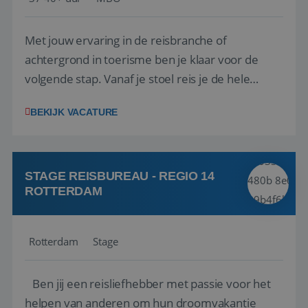
Met jouw ervaring in de reisbranche of
achtergrond in toerisme ben je klaar voor de
volgende stap. Vanaf je stoel reis je de hele
wereld over en speel je moeiteloos in op de
BEKIJK VACATURE
wensen van je team, je klant en wat er in de
reiswereld gebeurt. Met je enthousiasme weet je
klanten te overtuigen om die droomreis te
boeken! ...
STAGE REISBUREAU - REGIO 14
ROTTERDAM
Rotterdam
Stage
Ben jij een reisliefhebber met passie voor het
helpen van anderen om hun droomvakantie