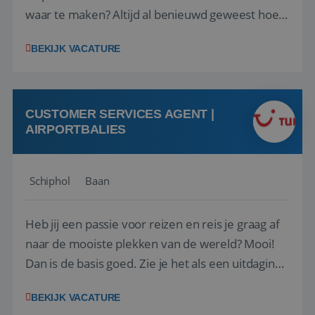
waar te maken? Altijd al benieuwd geweest hoe
het eraan toegaat achter de schermen bij een
BEKIJK VACATURE
van de grootste reisorganisaties? Dan is een
stage bij TUI Nederland echt iets voor jou! Wij zijn
op zoek naar een enthousiaste, leergie...
CUSTOMER SERVICES AGENT |
AIRPORTBALIES
Schiphol
Baan
Heb jij een passie voor reizen en reis je graag af
naar de mooiste plekken van de wereld? Mooi!
Dan is de basis goed. Zie je het als een uitdaging
om anderen te inspireren en ondersteunen met
BEKIJK VACATURE
het samenstellen en boeken van de perfecte