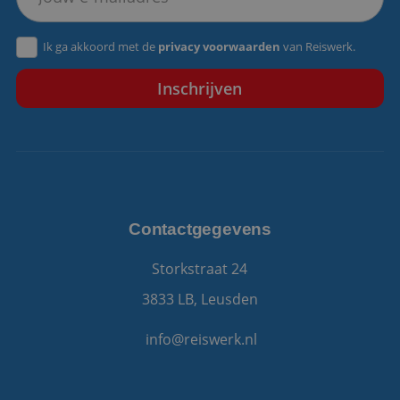
VISITOR_PRIVACY_METADATA
5 maanden 4
YouTube
Ik ga akkoord met de
privacy voorwaarden
van Reiswerk.
weken
.youtube.com
Contactgegevens
Storkstraat 24
3833 LB, Leusden
info@reiswerk.nl
Aanbieder
/