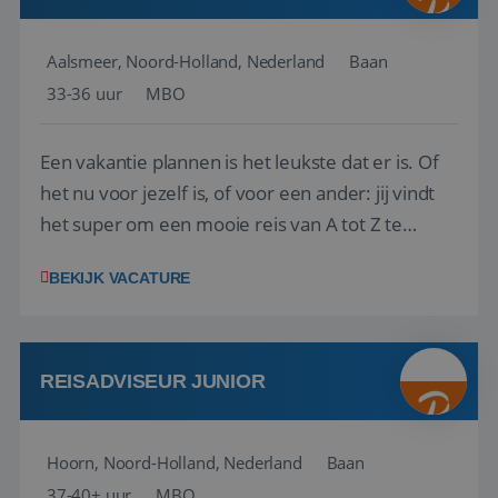
Aalsmeer, Noord-Holland, Nederland
Baan
33-36 uur
MBO
Een vakantie plannen is het leukste dat er is. Of
het nu voor jezelf is, of voor een ander: jij vindt
het super om een mooie reis van A tot Z te
regelen. Door jouw kennis en ervaring leren onze
BEKIJK VACATURE
vakantiegangers de meest prachtige plekjes op
aarde kennen! 🏝️Wat ga je doen?Klantgericht
werken: of het nu gaat om vragen ...
REISADVISEUR JUNIOR
Hoorn, Noord-Holland, Nederland
Baan
37-40+ uur
MBO