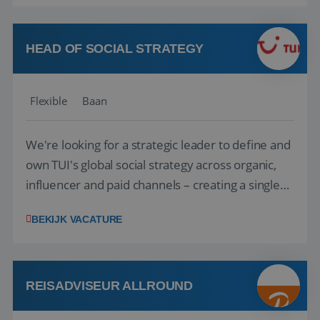
vakantie en is verkopen je tweede natuur? Al
deze onderdelen zijn nu samen gevoegd...
HEAD OF SOCIAL STRATEGY
Flexible
Baan
We're looking for a strategic leader to define and
own TUI's global social strategy across organic,
influencer and paid channels – creating a single
playbook that regional teams bring to life
BEKIJK VACATURE
locally. The role will be published until 18 August
2026. ABOUT OUR OFFER• Personal benefits:
Attractive remuneration, discre...
REISADVISEUR ALLROUND