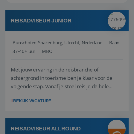
REISADVISEUR JUNIOR
Bunschoten-Spakenburg, Utrecht, Nederland
Baan
37-40+ uur
MBO
Met jouw ervaring in de reisbranche of
achtergrond in toerisme ben je klaar voor de
volgende stap. Vanaf je stoel reis je de hele
wereld over en speel je moeiteloos in op de
BEKIJK VACATURE
wensen van je team, je klant en wat er in de
reiswereld gebeurt. Met je enthousiasme weet je
klanten te overtuigen om die droomreis te
boeken! ...
REISADVISEUR ALLROUND