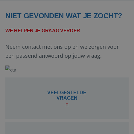
NIET GEVONDEN WAT JE ZOCHT?
WE HELPEN JE GRAAG VERDER
Neem contact met ons op en we zorgen voor
Google Privacy Policy
een passend antwoord op jouw vraag.
li_gc
5 maanden 4
LinkedIn
weken
Corporation
VEELGESTELDE
.linkedin.com
VRAGEN
_GRECAPTCHA
5 maanden 4
Google LLC
weken
www.google.com