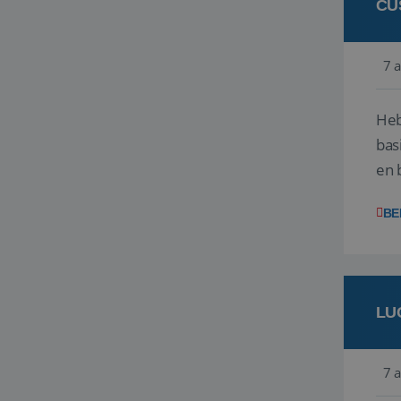
CU
7 
Heb
bas
en 
gev
BE
LU
7 