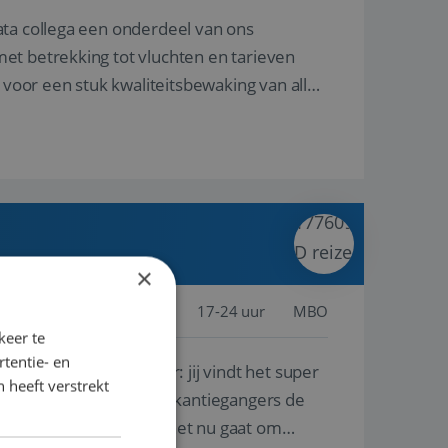
ata collega een onderdeel van ons
et betrekking tot vluchten en tarieven
 voor een stuk kwaliteitsbewaking van alles
×
jssel, Nederland
Baan
17-24 uur
MBO
keer te
tentie- en
lf is, of voor een ander: jij vindt het super
 heeft verstrekt
n ervaring leren onze vakantiegangers de
lantgericht werken: of het nu gaat om