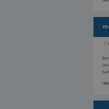
BE
TR
7 
Ben j
(on
Samen
reis
BE