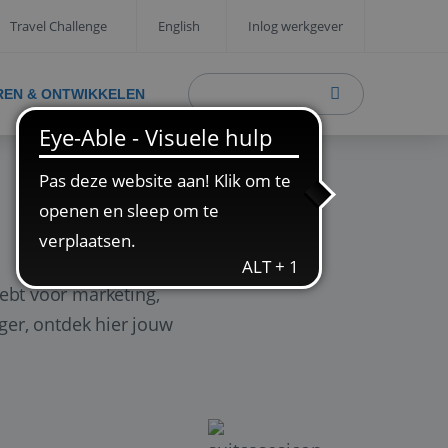
Travel Challenge
English
Inlog werkgever
REN & ONTWIKKELEN
ebt voor marketing,
ager, ontdek hier jouw