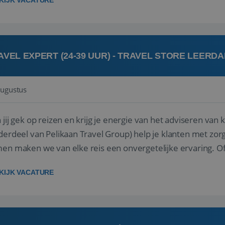
KIJK VACATURE
AVEL EXPERT (24-39 UUR) - TRAVEL STORE LEERD
augustus
ij gek op reizen en krijg je energie van het adviseren van klanten? Bij Travel St
derdeel van Pelikaan Travel Group) help je klanten met zorg
 maken we van elke reis een onvergetelijke ervaring. Of je nu al jaren ervaring hebt in de
branche of j...
KIJK VACATURE