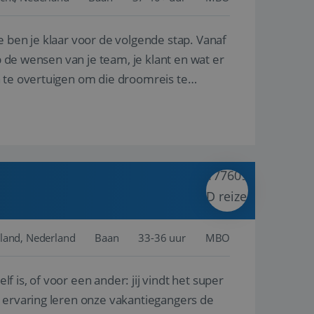
e ben je klaar voor de volgende stap. Vanaf
en betrokkenheid op
tefunctionaliteit te
n voert informatie
p de wensen van je team, je klant en wat er
ikt en over
eft gezien voordat
n te overtuigen om die droomreis te
alytics - wat een
analyseservice van
ers te
r toe te wijzen als
be-video's die in
n site en wordt
e websitebezoeker
 te berekenen voor
face gebruikt.
we gebruiken om het
nalytics software.
e meten.
e gebruiker op te
 tot één
osoft als een
 door ingesloten
e sessiestatus te
 dat het
soft-domeinen,
land, Nederland
Baan
33-36 uur
MBO
orgt voor de goede
lf is, of voor een ander: jij vindt het super
het delen van de
n ervaring leren onze vakantiegangers de