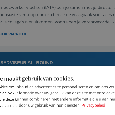
 medewerker vluchten (IATA) ben je samen met je directe I
housiaste verkoopteam en ben je de vraagbaak voor alles m
r je collega’s niet uitkomen. Voorts ben je verantwoordelijk
 met IATA te m...
KIJK VACATURE
ISADVISEUR ALLROUND
e maakt gebruik van cookies.
augustus
Steenwijk, Overi
kies om inhoud en advertenties te personaliseren en om ons ver
len ook informatie over uw gebruik van onze site met onze adver
 vakantie plannen is het leukste dat er is. Of het nu voor jeze
 die deze kunnen combineren met andere informatie die u aan hen
een mooie reis van A tot Z te regelen. Door jouw kennis e
n verzameld door uw gebruik van hun diensten.
Privacybeleid
st prachtige plekjes op aarde kennen! 🏝️Wat ga je doen?K