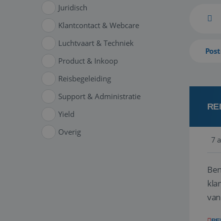
Juridisch
Klantcontact & Webcare
Luchtvaart & Techniek
Post
Product & Inkoop
Reisbegeleiding
Support & Administratie
RE
Yield
Overig
7 
Ben
klant
van
ver