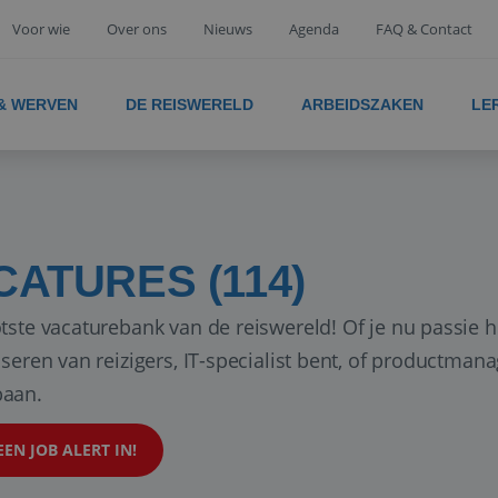
Voor wie
Over ons
Nieuws
Agenda
FAQ & Contact
 & WERVEN
DE REISWERELD
ARBEIDSZAKEN
LE
CATURES (114)
tste vacaturebank van de reiswereld! Of je nu passie h
iseren van reizigers, IT-specialist bent, of productman
aan.
EEN JOB ALERT IN!