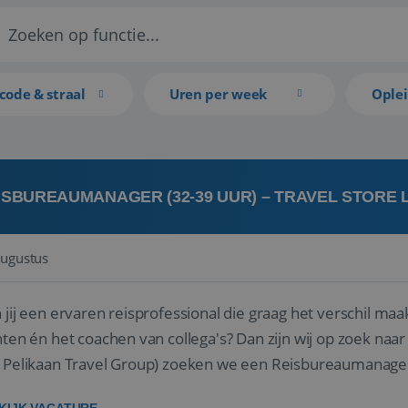
code & straal
Uren per week
Ople
ISBUREAUMANAGER (32-39 UUR) – TRAVEL STORE
augustus
 jij een ervaren reisprofessional die graag het verschil maa
en én het coachen van collega's? Dan zijn wij op zoek naar jou. Bij Travel Store Leerdam (on
 Pelikaan Travel Group) zoeken we een Reisbureaumanage
der...