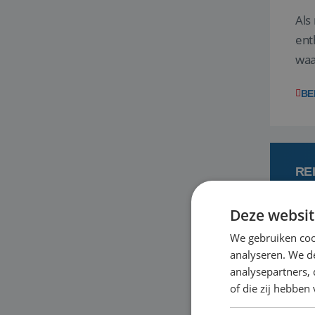
Als
ent
waa
wat
BE
RE
Deze websit
7 
We gebruiken coo
analyseren. We de
Een
analysepartners,
om 
of die zij hebbe
mee