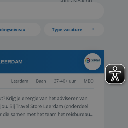
idingsniveau
Type vacature
 LEERDAM
Leerdam
Baan
37-40+ uur
MBO
kt? Krijg je energie van het adviseren van
derdeel
r die samen met het team het reisbureau