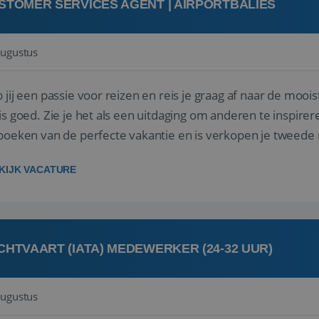
STOMER SERVICES AGENT | AIRPORTBALIES
augustus
 jij een passie voor reizen en reis je graag af naar de mooi
is goed. Zie je het als een uitdaging om anderen te inspi
boeken van de perfecte vakantie en is verkopen je tweede 
oegd...
KIJK VACATURE
CHTVAART (IATA) MEDEWERKER (24-32 UUR)
augustus