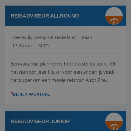
kwaliteitsbewaking van alles wat met IATA te m...
REISADVISEUR ALLROUND
Steenwijk, Overijssel, Nederland
Baan
17-24 uur
MBO
Een vakantie plannen is het leukste dat er is. Of
het nu voor jezelf is, of voor een ander: jij vindt
het super om een mooie reis van A tot Z te
regelen. Door jouw kennis en ervaring leren onze
BEKIJK VACATURE
vakantiegangers de meest prachtige plekjes op
aarde kennen! 🏝️Wat ga je doen?Klantgericht
werken: of het nu gaat om vragen ...
REISADVISEUR JUNIOR