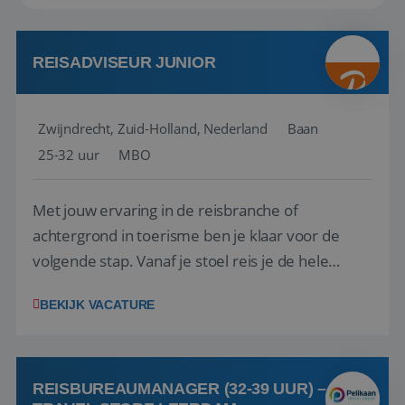
REISADVISEUR JUNIOR
Zwijndrecht, Zuid-Holland, Nederland
Baan
25-32 uur
MBO
Met jouw ervaring in de reisbranche of
achtergrond in toerisme ben je klaar voor de
volgende stap. Vanaf je stoel reis je de hele
wereld over en speel je moeiteloos in op de
BEKIJK VACATURE
wensen van je team, je klant en wat er in de
reiswereld gebeurt. Met je enthousiasme weet je
klanten te overtuigen om die droomreis te
boeken! ...
REISBUREAUMANAGER (32-39 UUR) –