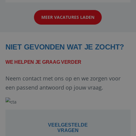
aarde kennen! 🏝️Wat ga je doen?Klantgericht
werken: of het nu gaat om vragen ...
MEER VACATURES LADEN
NIET GEVONDEN WAT JE ZOCHT?
WE HELPEN JE GRAAG VERDER
Google Privacy Policy
Neem contact met ons op en we zorgen voor
een passend antwoord op jouw vraag.
li_gc
5 maanden 4
LinkedIn
weken
Corporation
.linkedin.com
VEELGESTELDE
VRAGEN