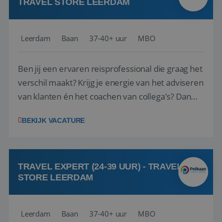
TRAVEL STORE LEERDAM
Leerdam
Baan
37-40+ uur
MBO
Ben jij een ervaren reisprofessional die graag het
verschil maakt? Krijg je energie van het adviseren
van klanten én het coachen van collega's? Dan
zijn wij op zoek naar jou. Bij Travel Store Leerdam
BEKIJK VACATURE
(onderdeel van Pelikaan Travel Group) zoeken
we een Reisbureaumanager die samen met het
team het reisbureau verder...
TRAVEL EXPERT (24-39 UUR) - TRAVEL
STORE LEERDAM
Leerdam
Baan
37-40+ uur
MBO