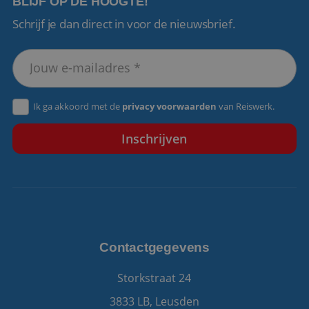
BLIJF OP DE HOOGTE!
Schrijf je dan direct in voor de nieuwsbrief.
VISITOR_PRIVACY_METADATA
5 maanden 4
YouTube
weken
.youtube.com
Ik ga akkoord met de
privacy voorwaarden
van Reiswerk.
Contactgegevens
Storkstraat 24
3833 LB, Leusden