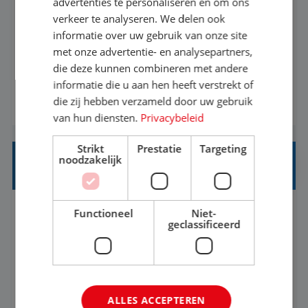
advertenties te personaliseren en om ons
verkeer te analyseren. We delen ook
Met jouw ervaring in de reisbranche of
informatie over uw gebruik van onze site
achtergrond in toerisme ben je klaar voor de
met onze advertentie- en analysepartners,
volgende stap. Vanaf je stoel reis je de hele
die deze kunnen combineren met andere
informatie die u aan hen heeft verstrekt of
wereld over en speel je moeiteloos in op de
die zij hebben verzameld door uw gebruik
BEKIJK VACATURE
wensen van je team, je klant en wat er in de
van hun diensten.
Privacybeleid
reiswereld gebeurt. Met je enthousiasme weet je
klanten te overtuigen om die droomreis te
Strikt
Prestatie
Targeting
noodzakelijk
boeken! ...
REISADVISEUR JUNIOR
Functioneel
Niet-
Bunschoten-Spakenburg, Utrecht, Nederland
Baan
geclassificeerd
37-40+ uur
MBO
Met jouw ervaring in de reisbranche of
achtergrond in toerisme ben je klaar voor de
ALLES ACCEPTEREN