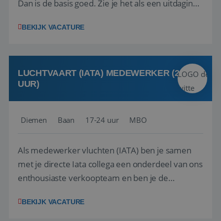
Dan is de basis goed. Zie je het als een uitdaging
om anderen te inspireren en ondersteunen met
BEKIJK VACATURE
het samenstellen en boeken van de perfecte
vakantie en is verkopen je tweede natuur? Al
deze onderdelen zijn nu samen gevoegd...
LUCHTVAART (IATA) MEDEWERKER (24-32
UUR)
Diemen
Baan
17-24 uur
MBO
Als medewerker vluchten (IATA) ben je samen
met je directe Iata collega een onderdeel van ons
enthousiaste verkoopteam en ben je de
vraagbaak voor alles met betrekking tot vluchten
BEKIJK VACATURE
en tarieven waar je collega’s niet uitkomen.
Voorts ben je verantwoordelijk voor een stuk