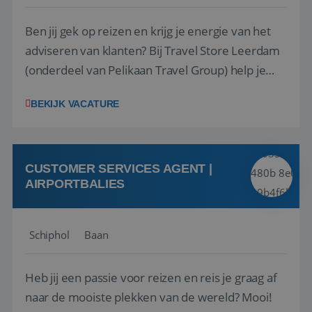
Ben jij gek op reizen en krijg je energie van het
adviseren van klanten? Bij Travel Store Leerdam
(onderdeel van Pelikaan Travel Group) help je
klanten met zorg en aandacht hun ideale reis te
BEKIJK VACATURE
vinden. Samen maken we van elke reis een
onvergetelijke ervaring. Of je nu al jaren ervaring
hebt in de reisbranche of j...
CUSTOMER SERVICES AGENT |
AIRPORTBALIES
Schiphol
Baan
Heb jij een passie voor reizen en reis je graag af
naar de mooiste plekken van de wereld? Mooi!