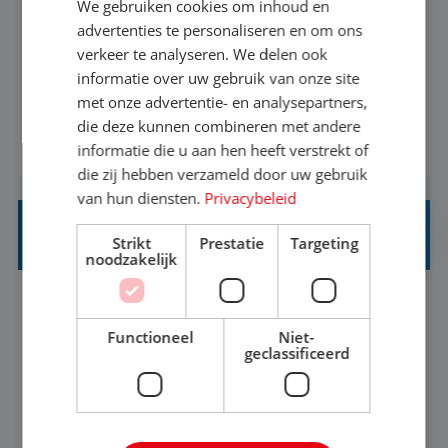
We gebruiken cookies om inhoud en
advertenties te personaliseren en om ons
Een vakantie plannen is het leukste dat er is. Of
verkeer te analyseren. We delen ook
het nu voor jezelf is, of voor een ander: jij vindt
informatie over uw gebruik van onze site
het super om een mooie reis van A tot Z te
met onze advertentie- en analysepartners,
regelen. Door jouw kennis en ervaring leren onze
die deze kunnen combineren met andere
BEKIJK VACATURE
vakantiegangers de meest prachtige plekjes op
informatie die u aan hen heeft verstrekt of
die zij hebben verzameld door uw gebruik
aarde kennen! 🏝️Wat ga je doen?Klantgericht
van hun diensten.
Privacybeleid
werken: of het nu gaat om vragen ...
REISADVISEUR JUNIOR
Strikt
Prestatie
Targeting
noodzakelijk
Hoorn, Noord-Holland, Nederland
Baan
37-40+ uur
MBO
Functioneel
Niet-
geclassificeerd
Met jouw ervaring in de reisbranche of
achtergrond in toerisme ben je klaar voor de