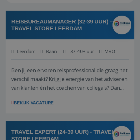
REISBUREAUMANAGER (32-39 UUR) –
TRAVEL STORE LEERDAM
Leerdam
Baan
37-40+ uur
MBO
Ben jij een ervaren reisprofessional die graag het
verschil maakt? Krijg je energie van het adviseren
van klanten én het coachen van collega's? Dan
zijn wij op zoek naar jou. Bij Travel Store Leerdam
BEKIJK VACATURE
(onderdeel van Pelikaan Travel Group) zoeken we
een Reisbureaumanager die samen met het
team het reisbureau verder...
TRAVEL EXPERT (24-39 UUR) - TRAVEL
STORE LEERDAM