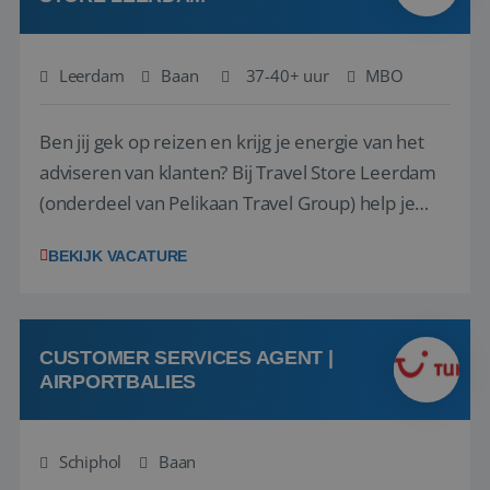
Leerdam
Baan
37-40+ uur
MBO
Ben jij gek op reizen en krijg je energie van het
adviseren van klanten? Bij Travel Store Leerdam
(onderdeel van Pelikaan Travel Group) help je
klanten met zorg en aandacht hun ideale reis te
BEKIJK VACATURE
vinden. Samen maken we van elke reis een
onvergetelijke ervaring. Of je nu al jaren ervaring
hebt in de reisbranche of j...
CUSTOMER SERVICES AGENT |
AIRPORTBALIES
Schiphol
Baan