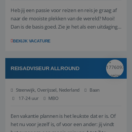
Heb jij een passie voor reizen en reis je graag af
naar de mooiste plekken van de wereld? Mooi!
Dan is de basis goed. Zie je het als een uitdaging
om anderen te inspireren en ondersteunen met
BEKIJK VACATURE
het samenstellen en boeken van de perfecte
vakantie en is verkopen je tweede natuur? Al
deze onderdelen zijn nu samen gevoegd...
REISADVISEUR ALLROUND
Steenwijk, Overijssel, Nederland
Baan
17-24 uur
MBO
Een vakantie plannen is het leukste dat er is. Of
het nu voor jezelf is, of voor een ander: jij vindt