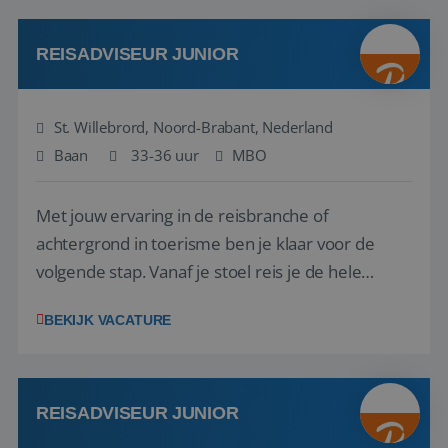
klanten te overtuigen om die droomreis te
boeken! ...
REISADVISEUR JUNIOR
St. Willebrord, Noord-Brabant, Nederland
Baan
33-36 uur
MBO
Met jouw ervaring in de reisbranche of
achtergrond in toerisme ben je klaar voor de
volgende stap. Vanaf je stoel reis je de hele
wereld over en speel je moeiteloos in op de
BEKIJK VACATURE
wensen van je team, je klant en wat er in de
reiswereld gebeurt. Met je enthousiasme weet je
klanten te overtuigen om die droomreis te
boeken! ...
REISADVISEUR JUNIOR