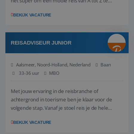
het super om een mooie reis van A tot Z te
regelen. Door jouw kennis en ervaring leren onze
BEKIJK VACATURE
vakantiegangers de meest prachtige plekjes op
aarde kennen! 🏝️Wat ga je doen?Klantgericht
werken: of het nu gaat om vragen ...
REISADVISEUR JUNIOR
Aalsmeer, Noord-Holland, Nederland
Baan
33-36 uur
MBO
Met jouw ervaring in de reisbranche of
achtergrond in toerisme ben je klaar voor de
volgende stap. Vanaf je stoel reis je de hele
wereld over en speel je moeiteloos in op de
BEKIJK VACATURE
wensen van je team, je klant en wat er in de
reiswereld gebeurt. Met je enthousiasme weet je