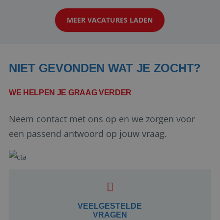
naar een enthousiaste, leergie...
MEER VACATURES LADEN
NIET GEVONDEN WAT JE ZOCHT?
WE HELPEN JE GRAAG VERDER
Neem contact met ons op en we zorgen voor
Google Privacy Policy
een passend antwoord op jouw vraag.
li_gc
5 maanden 4
LinkedIn
weken
Corporation
.linkedin.com
VEELGESTELDE
VRAGEN