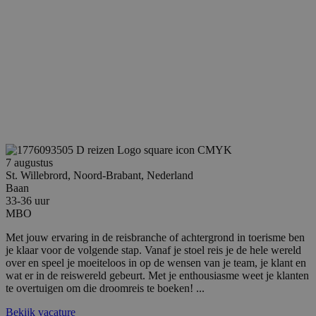
weken
www.google.com
__cf_bm
29 minuten
Cloudflare Inc.
58 seconden
.linkedin.com
7 augustus
St. Willebrord, Noord-Brabant, Nederland
Baan
33-36 uur
MBO
CookieScriptConsent
4 weken 2
CookieScript
dagen
www.reiswerk.nl
Met jouw ervaring in de reisbranche of achtergrond in toerisme ben
je klaar voor de volgende stap. Vanaf je stoel reis je de hele wereld
over en speel je moeiteloos in op de wensen van je team, je klant en
wat er in de reiswereld gebeurt. Met je enthousiasme weet je klanten
te overtuigen om die droomreis te boeken! ...
Bekijk vacature