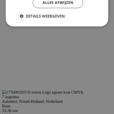
ALLES AFWIJZEN
DETAILS WEERGEVEN
Strikt noodzakelijk
Prestatie
Targeting
Functioneel
Niet-geclassificeerd
Strikt noodzakelijke cookies maken de
kernfunctionaliteiten van de website mogelijk, zoals
gebruikersaanmelding en accountbeheer. De
website kan niet goed worden gebruikt zonder de
strikt noodzakelijke cookies.
Aanbieder
/
Naam
Vervaldatum
Domein
PHPSESSID
Sessie
PHP.net
www.reiswerk.nl
7 augustus
Aalsmeer, Noord-Holland, Nederland
Baan
33-36 uur