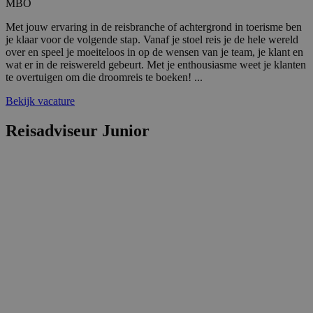
MBO
Met jouw ervaring in de reisbranche of achtergrond in toerisme ben
je klaar voor de volgende stap. Vanaf je stoel reis je de hele wereld
over en speel je moeiteloos in op de wensen van je team, je klant en
wat er in de reiswereld gebeurt. Met je enthousiasme weet je klanten
te overtuigen om die droomreis te boeken! ...
Bekijk vacature
Google Privacy Policy
Reisadviseur Junior
li_gc
5 maanden 4
LinkedIn
weken
Corporation
.linkedin.com
_GRECAPTCHA
5 maanden 4
Google LLC