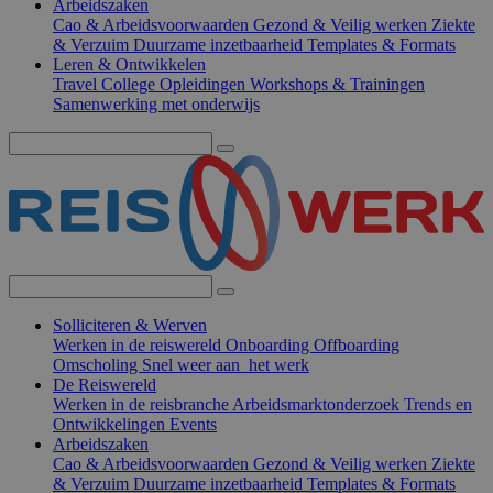
Arbeidszaken
Cao & Arbeidsvoorwaarden
Gezond & Veilig werken
Ziekte
& Verzuim
Duurzame inzetbaarheid
Templates & Formats
Leren & Ontwikkelen
Travel College
Opleidingen
Workshops & Trainingen
Samenwerking met onderwijs
Solliciteren & Werven
Werken in de reiswereld
Onboarding
Offboarding
Omscholing
Snel weer aan het werk
De Reiswereld
Werken in de reisbranche
Arbeidsmarktonderzoek
Trends en
Ontwikkelingen
Events
Arbeidszaken
Cao & Arbeidsvoorwaarden
Gezond & Veilig werken
Ziekte
& Verzuim
Duurzame inzetbaarheid
Templates & Formats