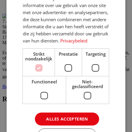
informatie over uw gebruik van onze site
met onze advertentie- en analysepartners,
die deze kunnen combineren met andere
7 augustus
informatie die u aan hen heeft verstrekt of
Steenwijk, Overijssel, Nederland
Baan
die zij hebben verzameld door uw gebruik
17-24 uur
van hun diensten.
Privacybeleid
MBO
Een vakantie plannen is het leukste dat er is. Of het nu voor jezelf is,
Strikt
Prestatie
Targeting
of voor een ander: jij vindt het super om een mooie reis van A tot Z
noodzakelijk
te regelen. Door jouw kennis en ervaring leren onze
vakantiegangers de meest prachtige plekjes op aarde kennen! 🏝️Wat
ga je doen?Klantgericht werken: of het nu gaat om vragen ...
Functioneel
Niet-
geclassificeerd
Bekijk vacature
Reisadviseur Junior
ALLES ACCEPTEREN