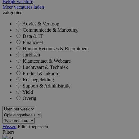
Bekijk vacature
waardoor
kunnen 
Meer vacatures laden
gevolgd.
vakgebied
MR
1 week
Dit is ee
Microsoft
Advies & Verkoop
MSN 1st 
Corporation
die we g
.c.clarity.ms
Communicatie & Marketing
het gebr
Data & IT
website 
analyses
Financieel
Human Recourses & Recruitment
SRM_B
1 jaar
Dit is ee
Microsoft
MSN 1st 
Juridisch
Corporation
die zorgt
.c.bing.com
Klantcontact & Webcare
goede we
Luchtvaart & Techniek
deze web
Product & Inkoop
YSC
Sessie
Deze coo
Google LLC
Reisbegeleiding
door Yo
.youtube.com
ingestel
Support & Administratie
weergav
Yield
ingeslote
Overig
te houde
Wissen
Filter toepassen
Filters