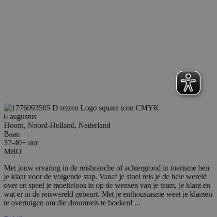
reeks
.reiswerk.nl
adverten
te levere
realtime
externe 
ANONCHK
9 minuten 59
Deze coo
Microsoft
seconden
verzamel
Corporation
over hoe
.c.clarity.ms
eindgebr
website 
over eve
advertent
eindgebr
mogelijk 
voordat h
genoemd
6 augustus
bezocht.
Hoorn, Noord-Holland, Nederland
MUID
1 jaar
Deze coo
Microsoft
Baan
veel gebr
Corporation
37-40+ uur
mijn Micr
.bing.com
MBO
unieke ge
Het kan 
ingestel
Met jouw ervaring in de reisbranche of achtergrond in toerisme ben
ingeslote
je klaar voor de volgende stap. Vanaf je stoel reis je de hele wereld
scripts.
over en speel je moeiteloos in op de wensen van je team, je klant en
wordt a
dat het
wat er in de reiswereld gebeurt. Met je enthousiasme weet je klanten
synchron
te overtuigen om die droomreis te boeken! ...
veel vers
Microsof