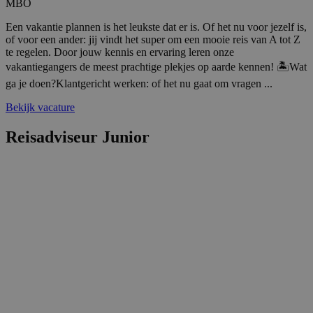
MBO
deze web
Een vakantie plannen is het leukste dat er is. Of het nu voor jezelf is,
bcookie
1 jaar
Dit is ee
Microsoft
of voor een ander: jij vindt het super om een mooie reis van A tot Z
MSN 1st 
Corporation
voor het
.linkedin.com
te regelen. Door jouw kennis en ervaring leren onze
inhoud v
vakantiegangers de meest prachtige plekjes op aarde kennen! 🏝️Wat
website v
media.
ga je doen?Klantgericht werken: of het nu gaat om vragen ...
SM
.c.clarity.ms
Sessie
Dit is ee
Bekijk vacature
MSN 1st 
die we g
het gebr
Reisadviseur Junior
website 
analyses
_gcl_au
2 maanden 4
Deze coo
Google LLC
weken
ingestel
.reiswerk.nl
Doublecl
informati
hoe de e
de websi
en over 
advertent
eindgebr
gezien vo
genoemd
bezocht.
_fbp
2 maanden 4
Gebruikt
Meta Platform
weken
Faceboo
Inc.