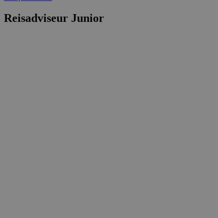
Reisadviseur Junior
VISITOR_PRIVACY_METADATA
5 maanden 4
YouTube
weken
.youtube.com