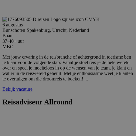
Aanbieder
/
Naam
Vervaldatum
Omschrijving
Aanbieder
Domein
Naam
Vervaldatum
Omschrijving
/
Domein
__Secure-
.youtube.com
5 maanden 4
ROLLOUT_TOKEN
weken
_clck
.reiswerk.nl
1 jaar
Deze cookie wor
Aanbieder
/
6 augustus
Naam
Vervaldatum
Omschrij
gebruikt om
Domein
Bunschoten-Spakenburg, Utrecht, Nederland
__Secure-YNID
.youtube.com
5 maanden 4
gebruikersintera
weken
en betrokkenhei
Baan
IDE
1 jaar 3
Deze coo
Google LLC
de website te vo
37-40+ uur
weken
ingestel
.doubleclick.net
fp_user_id
.reiswerk.nl
1 jaar 1
om de
Doublecl
MBO
maand
gebruikerservari
informati
websitefunctiona
hoe de e
te verbeteren.
Met jouw ervaring in de reisbranche of achtergrond in toerisme ben
de websi
je klaar voor de volgende stap. Vanaf je stoel reis je de hele wereld
en over 
_ga
1 jaar 1
Deze cookienaam
Google
advertent
over en speel je moeiteloos in op de wensen van je team, je klant en
maand
gekoppeld aan
LLC
eindgebr
wat er in de reiswereld gebeurt. Met je enthousiasme weet je klanten
Google Universa
.reiswerk.nl
gezien vo
Analytics - wat 
te overtuigen om die droomreis te boeken! ...
genoemd
belangrijke upda
bezocht.
van de meer
Bekijk vacature
algemeen gebrui
VISITOR_INFO1_LIVE
5 maanden 4
Deze coo
Google LLC
analyseservice v
weken
door Yo
.youtube.com
Google. Deze co
Reisadviseur Allround
ingestel
wordt gebruikt 
gebruike
unieke gebruiker
bij te h
onderscheiden 
YouTube-
een willekeurig
in sites z
gegenereerd nu
ingeslote
toe te wijzen als
ook bepa
klant-ID. Het is
websiteb
opgenomen in e
nieuwe o