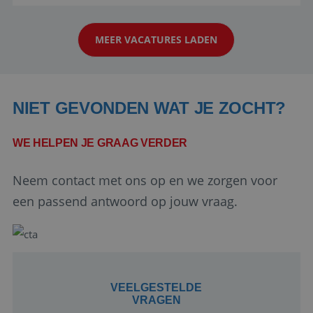
reiswereld gebeurt. Met je enthousiasme weet je
klanten te overtuigen om die droomreis te
MEER VACATURES LADEN
boeken! ...
NIET GEVONDEN WAT JE ZOCHT?
WE HELPEN JE GRAAG VERDER
Google Privacy Policy
Neem contact met ons op en we zorgen voor
een passend antwoord op jouw vraag.
li_gc
5 maanden 4
LinkedIn
weken
Corporation
.linkedin.com
VEELGESTELDE
VRAGEN