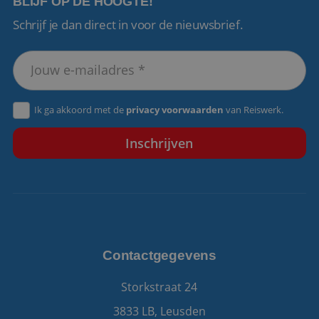
BLIJF OP DE HOOGTE!
Schrijf je dan direct in voor de nieuwsbrief.
VISITOR_PRIVACY_METADATA
5 maanden 4
YouTube
weken
.youtube.com
Ik ga akkoord met de
privacy voorwaarden
van Reiswerk.
Contactgegevens
Storkstraat 24
3833 LB, Leusden