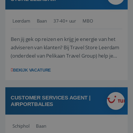
Leerdam
Baan
37-40+ uur
MBO
Ben jij gek op reizen en krijg je energie van het
adviseren van klanten? Bij Travel Store Leerdam
(onderdeel van Pelikaan Travel Group) help je
klanten met zorg en aandacht hun ideale reis te
BEKIJK VACATURE
vinden. Samen maken we van elke reis een
onvergetelijke ervaring. Of je nu al jaren ervaring
hebt in de reisbranche of j...
CUSTOMER SERVICES AGENT |
AIRPORTBALIES
Schiphol
Baan