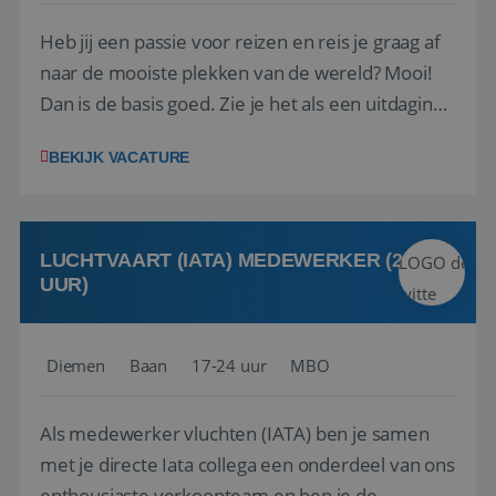
Heb jij een passie voor reizen en reis je graag af
naar de mooiste plekken van de wereld? Mooi!
Dan is de basis goed. Zie je het als een uitdaging
om anderen te inspireren en ondersteunen met
BEKIJK VACATURE
het samenstellen en boeken van de perfecte
vakantie en is verkopen je tweede natuur? Al
deze onderdelen zijn nu samen gevoegd...
LUCHTVAART (IATA) MEDEWERKER (24-32
UUR)
Diemen
Baan
17-24 uur
MBO
Als medewerker vluchten (IATA) ben je samen
met je directe Iata collega een onderdeel van ons
enthousiaste verkoopteam en ben je de