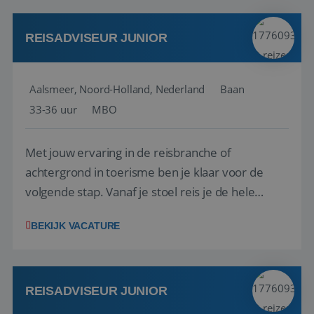
werken: of het nu gaat om vragen ...
REISADVISEUR JUNIOR
Aalsmeer, Noord-Holland, Nederland
Baan
33-36 uur
MBO
Met jouw ervaring in de reisbranche of
achtergrond in toerisme ben je klaar voor de
volgende stap. Vanaf je stoel reis je de hele
wereld over en speel je moeiteloos in op de
BEKIJK VACATURE
wensen van je team, je klant en wat er in de
reiswereld gebeurt. Met je enthousiasme weet je
klanten te overtuigen om die droomreis te
boeken! ...
REISADVISEUR JUNIOR