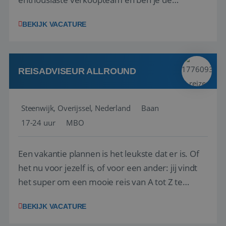
vraagbaak voor alles met betrekking tot vluchten
BEKIJK VACATURE
en tarieven waar je collega’s niet uitkomen.
Voorts ben je verantwoordelijk voor een stuk
kwaliteitsbewaking van alles wat met IATA te m...
REISADVISEUR ALLROUND
Steenwijk, Overijssel, Nederland
Baan
17-24 uur
MBO
Een vakantie plannen is het leukste dat er is. Of
het nu voor jezelf is, of voor een ander: jij vindt
het super om een mooie reis van A tot Z te
regelen. Door jouw kennis en ervaring leren onze
BEKIJK VACATURE
vakantiegangers de meest prachtige plekjes op
aarde kennen! 🏝️Wat ga je doen?Klantgericht