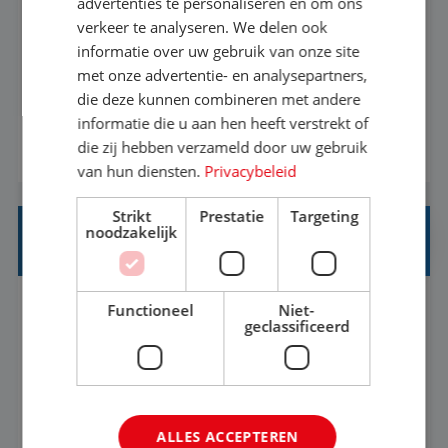
advertenties te personaliseren en om ons
verkeer te analyseren. We delen ook
Met jouw ervaring in de reisbranche of
informatie over uw gebruik van onze site
achtergrond in toerisme ben je klaar voor de
met onze advertentie- en analysepartners,
volgende stap. Vanaf je stoel reis je de hele
die deze kunnen combineren met andere
informatie die u aan hen heeft verstrekt of
wereld over en speel je moeiteloos in op de
die zij hebben verzameld door uw gebruik
BEKIJK VACATURE
wensen van je team, je klant en wat er in de
van hun diensten.
Privacybeleid
reiswereld gebeurt. Met je enthousiasme weet je
klanten te overtuigen om die droomreis te
Strikt
Prestatie
Targeting
noodzakelijk
boeken! ...
REISADVISEUR ALLROUND
Functioneel
Niet-
Aalsmeer, Noord-Holland, Nederland
Baan
geclassificeerd
33-36 uur
MBO
Een vakantie plannen is het leukste dat er is. Of
het nu voor jezelf is, of voor een ander: jij vindt
ALLES ACCEPTEREN