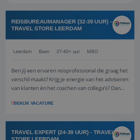
REISBUREAUMANAGER (32-39 UUR) –
TRAVEL STORE LEERDAM
Leerdam
Baan
37-40+ uur
MBO
Ben jij een ervaren reisprofessional die graag het
verschil maakt? Krijg je energie van het adviseren
van klanten én het coachen van collega's? Dan
zijn wij op zoek naar jou. Bij Travel Store Leerdam
BEKIJK VACATURE
(onderdeel van Pelikaan Travel Group) zoeken
we een Reisbureaumanager die samen met het
team het reisbureau verder...
TRAVEL EXPERT (24-39 UUR) - TRAVEL
STORE LEERDAM