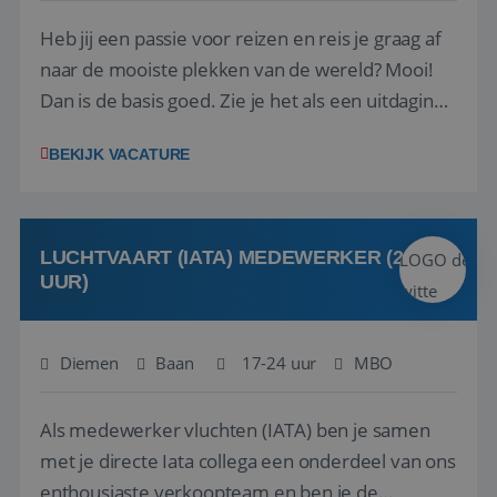
Heb jij een passie voor reizen en reis je graag af
naar de mooiste plekken van de wereld? Mooi!
Dan is de basis goed. Zie je het als een uitdaging
om anderen te inspireren en ondersteunen met
BEKIJK VACATURE
het samenstellen en boeken van de perfecte
vakantie en is verkopen je tweede natuur? Al
deze onderdelen zijn nu samen gevoegd...
LUCHTVAART (IATA) MEDEWERKER (24-32
UUR)
Diemen
Baan
17-24 uur
MBO
Als medewerker vluchten (IATA) ben je samen
met je directe Iata collega een onderdeel van ons
enthousiaste verkoopteam en ben je de