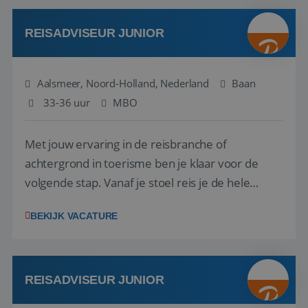
werken: of het nu gaat om vragen ...
REISADVISEUR JUNIOR
Aalsmeer, Noord-Holland, Nederland
Baan
33-36 uur
MBO
Met jouw ervaring in de reisbranche of
achtergrond in toerisme ben je klaar voor de
volgende stap. Vanaf je stoel reis je de hele
wereld over en speel je moeiteloos in op de
BEKIJK VACATURE
wensen van je team, je klant en wat er in de
reiswereld gebeurt. Met je enthousiasme weet je
klanten te overtuigen om die droomreis te
boeken! ...
REISADVISEUR JUNIOR