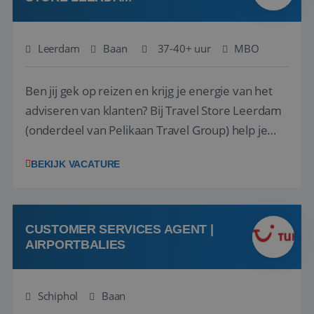
Leerdam
Baan
37-40+ uur
MBO
Ben jij gek op reizen en krijg je energie van het
adviseren van klanten? Bij Travel Store Leerdam
(onderdeel van Pelikaan Travel Group) help je
klanten met zorg en aandacht hun ideale reis te
BEKIJK VACATURE
vinden. Samen maken we van elke reis een
onvergetelijke ervaring. Of je nu al jaren ervaring
hebt in de reisbranche of j...
CUSTOMER SERVICES AGENT |
AIRPORTBALIES
Schiphol
Baan