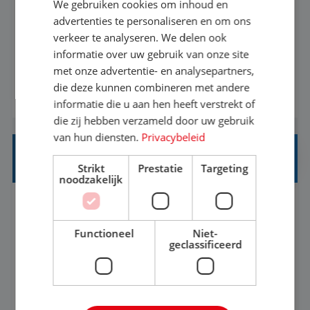
We gebruiken cookies om inhoud en
Met jouw ervaring in de reisbranche of
advertenties te personaliseren en om ons
verkeer te analyseren. We delen ook
achtergrond in toerisme ben je klaar voor de
informatie over uw gebruik van onze site
volgende stap. Vanaf je stoel reis je de hele
met onze advertentie- en analysepartners,
wereld over en speel je moeiteloos in op de
die deze kunnen combineren met andere
BEKIJK VACATURE
wensen van je team, je klant en wat er in de
informatie die u aan hen heeft verstrekt of
reiswereld gebeurt. Met je enthousiasme weet je
die zij hebben verzameld door uw gebruik
klanten te overtuigen om die droomreis te
van hun diensten.
Privacybeleid
boeken! ...
REISADVISEUR ALLROUND
Strikt
Prestatie
Targeting
noodzakelijk
Aalsmeer, Noord-Holland, Nederland
Baan
33-36 uur
MBO
Functioneel
Niet-
geclassificeerd
Een vakantie plannen is het leukste dat er is. Of
het nu voor jezelf is, of voor een ander: jij vindt
het super om een mooie reis van A tot Z te