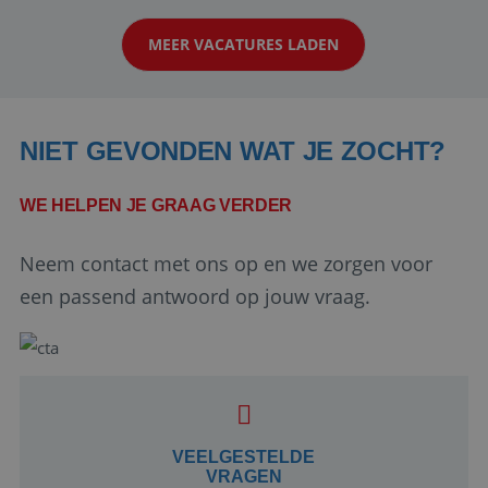
klanten te overtuigen om die droomreis te
MEER VACATURES LADEN
boeken! ...
NIET GEVONDEN WAT JE ZOCHT?
WE HELPEN JE GRAAG VERDER
Neem contact met ons op en we zorgen voor
Google Privacy Policy
een passend antwoord op jouw vraag.
li_gc
5 maanden 4
LinkedIn
weken
Corporation
.linkedin.com
VEELGESTELDE
VRAGEN