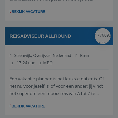
vraagbaak voor alles met betrekking tot vluchten
BEKIJK VACATURE
en tarieven waar je collega’s niet uitkomen.
Voorts ben je verantwoordelijk voor een stuk
kwaliteitsbewaking van alles wat met IATA te m...
REISADVISEUR ALLROUND
Steenwijk, Overijssel, Nederland
Baan
17-24 uur
MBO
Een vakantie plannen is het leukste dat er is. Of
het nu voor jezelf is, of voor een ander: jij vindt
het super om een mooie reis van A tot Z te
regelen. Door jouw kennis en ervaring leren onze
BEKIJK VACATURE
vakantiegangers de meest prachtige plekjes op
aarde kennen! 🏝️Wat ga je doen?Klantgericht