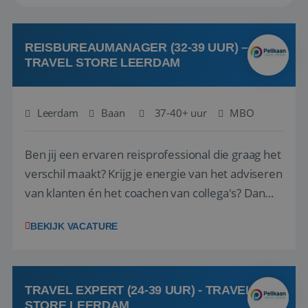
REISBUREAUMANAGER (32-39 UUR) –
TRAVEL STORE LEERDAM
Leerdam
Baan
37-40+ uur
MBO
Ben jij een ervaren reisprofessional die graag het
verschil maakt? Krijg je energie van het adviseren
van klanten én het coachen van collega's? Dan
zijn wij op zoek naar jou. Bij Travel Store Leerdam
BEKIJK VACATURE
(onderdeel van Pelikaan Travel Group) zoeken
we een Reisbureaumanager die samen met het
team het reisbureau verder...
TRAVEL EXPERT (24-39 UUR) - TRAVEL
STORE LEERDAM