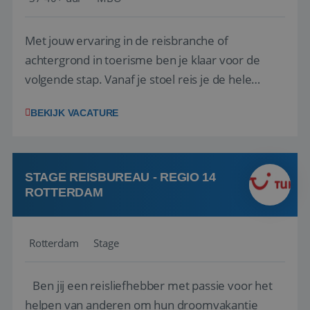
Met jouw ervaring in de reisbranche of
achtergrond in toerisme ben je klaar voor de
volgende stap. Vanaf je stoel reis je de hele
wereld over en speel je moeiteloos in op de
BEKIJK VACATURE
wensen van je team, je klant en wat er in de
reiswereld gebeurt. Met je enthousiasme weet je
klanten te overtuigen om die droomreis te
boeken! ...
STAGE REISBUREAU - REGIO 14
ROTTERDAM
Rotterdam
Stage
Ben jij een reisliefhebber met passie voor het
helpen van anderen om hun droomvakantie