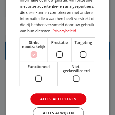
met onze advertentie- en analysepartners,
informatiebehoefte van verschillende interne
die deze kunnen combineren met andere
afdelingen specificeren. Aan de hand van deze
informatie die u aan hen heeft verstrekt of
informatiebehoefte ga je BI-producten zoals
die zij hebben verzameld door uw gebruik
BEKIJK VACATURE
adviezen, rapportages en dashboards
van hun diensten.
Privacybeleid
ontwikkelen, aanpassen en leveren. Deze
Strikt
Prestatie
Targeting
producten ontwikkel je door middel van de data
noodzakelijk
uit ons datawa...
INKOPER VAKANTIES
Functioneel
Niet-
Nijmegen
Baan
33-36 uur
MBO
geclassificeerd
Jij vindt de mooiste plekjes ter wereld en geeft
eenoudergezinnen én singles de meest
ALLES ACCEPTEREN
onvergetelijke vakanties van hun leven, hoe gaaf
is dat? Ben jij de commerciële professional die
BEKIJK VACATURE
ALLES AFWIJZEN
net zo goed thuis is in een onderhandeling als op