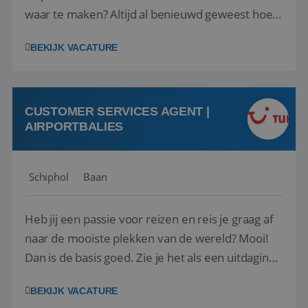
waar te maken? Altijd al benieuwd geweest hoe
het eraan toegaat achter de schermen bij een
BEKIJK VACATURE
van de grootste reisorganisaties? Dan is een
stage bij TUI Nederland echt iets voor jou! Wij zijn
op zoek naar een enthousiaste, leergie...
CUSTOMER SERVICES AGENT |
AIRPORTBALIES
Schiphol
Baan
Heb jij een passie voor reizen en reis je graag af
naar de mooiste plekken van de wereld? Mooi!
Dan is de basis goed. Zie je het als een uitdaging
om anderen te inspireren en ondersteunen met
BEKIJK VACATURE
het samenstellen en boeken van de perfecte