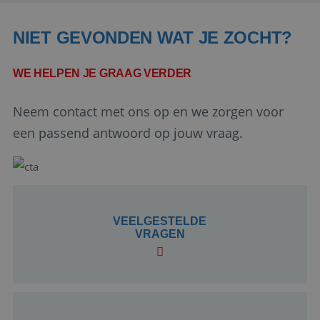
NIET GEVONDEN WAT JE ZOCHT?
WE HELPEN JE GRAAG VERDER
Neem contact met ons op en we zorgen voor
Google Privacy Policy
een passend antwoord op jouw vraag.
li_gc
5 maanden 4
LinkedIn
weken
Corporation
VEELGESTELDE
.linkedin.com
VRAGEN
_GRECAPTCHA
5 maanden 4
Google LLC
weken
www.google.com