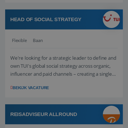
vakantie en is verkopen je tweede natuur? Al
deze onderdelen zijn nu samen gevoegd...
HEAD OF SOCIAL STRATEGY
Flexible
Baan
We're looking for a strategic leader to define and
own TUI's global social strategy across organic,
influencer and paid channels – creating a single
playbook that regional teams bring to life
BEKIJK VACATURE
locally. The role will be published until 18 August
2026. ABOUT OUR OFFER• Personal benefits:
Attractive remuneration, discre...
REISADVISEUR ALLROUND