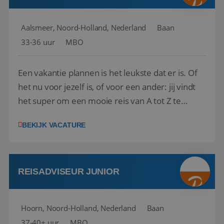
Aalsmeer, Noord-Holland, Nederland
Baan
33-36 uur
MBO
Een vakantie plannen is het leukste dat er is. Of
het nu voor jezelf is, of voor een ander: jij vindt
het super om een mooie reis van A tot Z te
regelen. Door jouw kennis en ervaring leren onze
BEKIJK VACATURE
vakantiegangers de meest prachtige plekjes op
aarde kennen! 🏝️Wat ga je doen?Klantgericht
werken: of het nu gaat om vragen ...
REISADVISEUR JUNIOR
Hoorn, Noord-Holland, Nederland
Baan
37-40+ uur
MBO