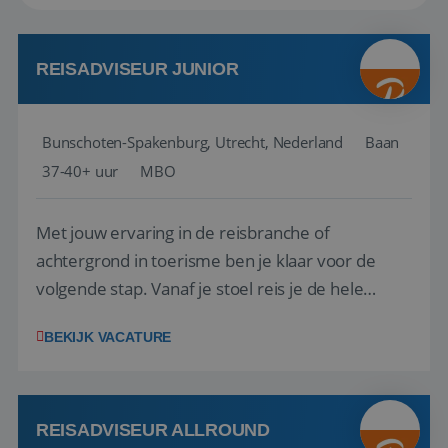
REISADVISEUR JUNIOR
Bunschoten-Spakenburg, Utrecht, Nederland
Baan
37-40+ uur
MBO
Met jouw ervaring in de reisbranche of
achtergrond in toerisme ben je klaar voor de
volgende stap. Vanaf je stoel reis je de hele
wereld over en speel je moeiteloos in op de
BEKIJK VACATURE
wensen van je team, je klant en wat er in de
reiswereld gebeurt. Met je enthousiasme weet je
klanten te overtuigen om die droomreis te
boeken! ...
REISADVISEUR ALLROUND