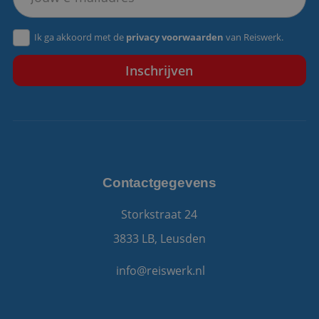
VISITOR_PRIVACY_METADATA
5 maanden 4
YouTube
Ik ga akkoord met de
privacy voorwaarden
van Reiswerk.
weken
.youtube.com
Contactgegevens
Storkstraat 24
3833 LB, Leusden
info@reiswerk.nl
Aanbieder
/