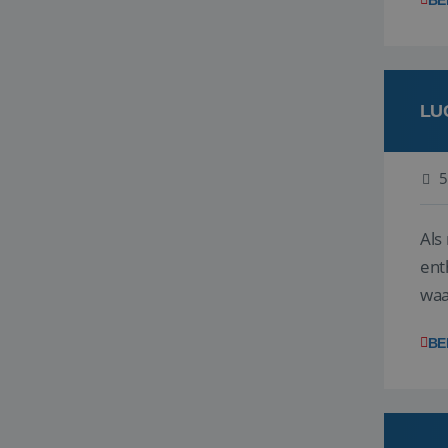
BE
LU
5
Als
ent
waa
wat
BE