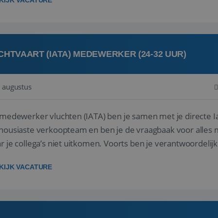
KIJK VACATURE
CHTVAART (IATA) MEDEWERKER (24-32 UUR)
 augustus
 medewerker vluchten (IATA) ben je samen met je directe I
housiaste verkoopteam en ben je de vraagbaak voor alles m
r je collega’s niet uitkomen. Voorts ben je verantwoordelijk
 met IATA te m...
KIJK VACATURE