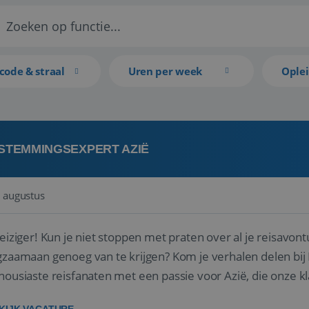
code & straal
Uren per week
Ople
STEMMINGSEXPERT AZIË
 augustus
reiziger! Kun je niet stoppen met praten over al je reisavon
gzaamaan genoeg van te krijgen? Kom je verhalen delen bij R
housiaste reisfanaten met een passie voor Azië, die onze 
 hun droomreis.<br ...