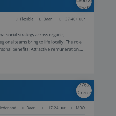
Flexible
Baan
37-40+ uur
al social strategy across organic,
gional teams bring to life locally. The role
sonal benefits: Attractive remuneration,
Nederland
Baan
17-24 uur
MBO