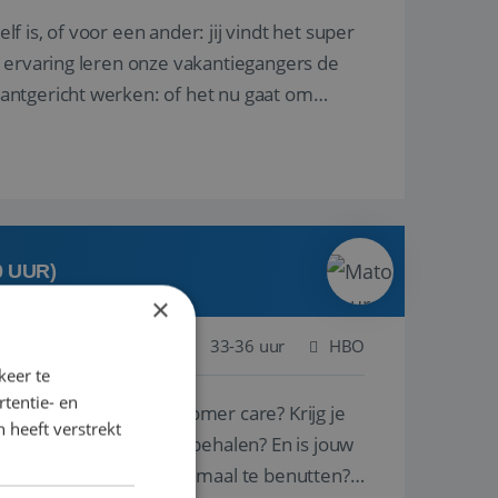
lf is, of voor een ander: jij vindt het super
n ervaring leren onze vakantiegangers de
lantgericht werken: of het nu gaat om
0 UUR)
×
ogenbosch
Baan
33-36 uur
HBO
keer te
tentie- en
ie voor sales en customer care? Krijg je
 heeft verstrekt
 mooie successen te behalen? En is jouw
 door ieders talenten optimaal te benutten?