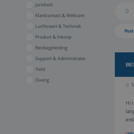
Juridisch
Klantcontact & Webcare
Luchtvaart & Techniek
Post
Product & Inkoop
Reisbegeleiding
Support & Administratie
BE
Yield
Overig
5
Hi 
lan
ent
van