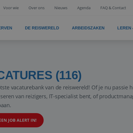
Voor wie
Over ons
Nieuws
Agenda
FAQ & Contact
ERVEN
DE REISWERELD
ARBEIDSZAKEN
LEREN
CATURES (116)
tste vacaturebank van de reiswereld! Of je nu passie h
iseren van reizigers, IT-specialist bent, of productman
aan.
EEN JOB ALERT IN!