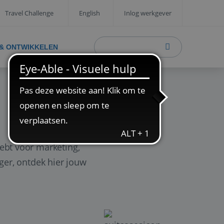
Travel Challenge
English
Inlog werkgever
 & ONTWIKKELEN
ebt voor marketing,
ager, ontdek hier jouw