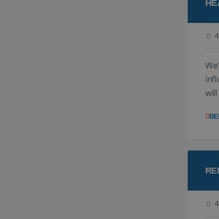
HE
4
We'
inf
wil
disc
BE
RE
4