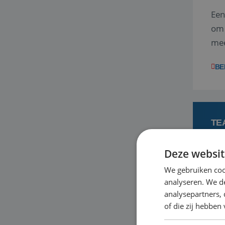
Een
om 
mee
vra
BE
TE
Deze websit
3
We gebruiken coo
analyseren. We de
Ben
analysepartners,
ene
of die zij hebbe
dag