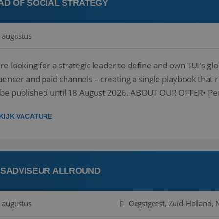
AD OF SOCIAL STRATEGY
 augustus
re looking for a strategic leader to define and own TUI's glob
luencer and paid channels – creating a single playbook that re
l be published until 18 August 2026. ABOUT OUR OFFER• Per
re...
KIJK VACATURE
ISADVISEUR ALLROUND
 augustus
Oegstgeest, Zuid-Holland, 