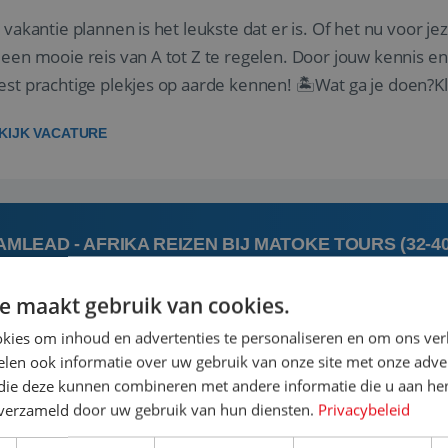
 vakantie plannen is het leukste dat er is. Of het nu voor jeze
een mooie reis van A tot Z te regelen. Door jouw kennis e
st prachtige plekjes op aarde kennen! 🏝️Wat ga je doen?K
gen ...
KIJK VACATURE
AMLEAD - AFRIKA REIZEN BIJ MATOKE TOURS (32-4
e maakt gebruik van cookies.
 augustus
's-Hert
kies om inhoud en advertenties te personaliseren en om ons ver
len ook informatie over uw gebruik van onze site met onze adver
 jij een commerciële, gedreven leidinggevende met een pass
 die deze kunnen combineren met andere informatie die u aan hen
rgie van het coachen en motiveren van een team om samen
n verzameld door uw gebruik van hun diensten.
Privacybeleid
elijkse doel om het beste uit jezelf én je collega’s te halen