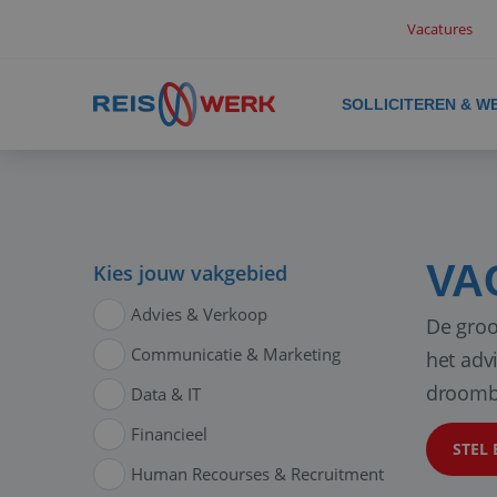
Vacatures
SOLLICITEREN & W
VA
Kies jouw vakgebied
Advies & Verkoop
De groo
Communicatie & Marketing
het adv
droomb
Data & IT
Financieel
STEL 
Human Recourses & Recruitment