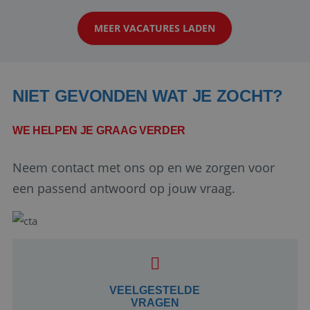
klanten te overtuigen om die droomreis te
MEER VACATURES LADEN
boeken! ...
NIET GEVONDEN WAT JE ZOCHT?
WE HELPEN JE GRAAG VERDER
Neem contact met ons op en we zorgen voor
Google Privacy Policy
een passend antwoord op jouw vraag.
li_gc
5 maanden 4
LinkedIn
weken
Corporation
.linkedin.com
VEELGESTELDE
VRAGEN