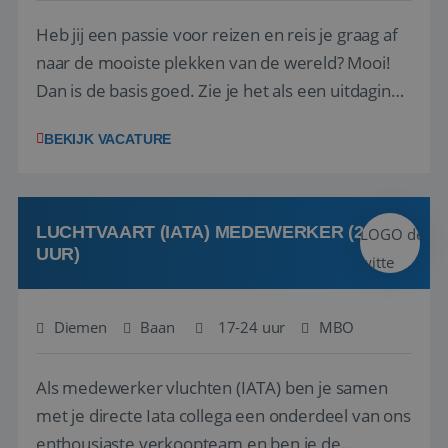
Heb jij een passie voor reizen en reis je graag af
naar de mooiste plekken van de wereld? Mooi!
Dan is de basis goed. Zie je het als een uitdaging
om anderen te inspireren en ondersteunen met
BEKIJK VACATURE
het samenstellen en boeken van de perfecte
vakantie en is verkopen je tweede natuur? Al
deze onderdelen zijn nu samen gevoegd...
LUCHTVAART (IATA) MEDEWERKER (24-32
UUR)
Diemen
Baan
17-24 uur
MBO
Als medewerker vluchten (IATA) ben je samen
met je directe Iata collega een onderdeel van ons
enthousiaste verkoopteam en ben je de