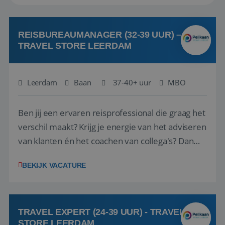
REISBUREAUMANAGER (32-39 UUR) –
TRAVEL STORE LEERDAM
Leerdam
Baan
37-40+ uur
MBO
Ben jij een ervaren reisprofessional die graag het
verschil maakt? Krijg je energie van het adviseren
van klanten én het coachen van collega's? Dan
zijn wij op zoek naar jou. Bij Travel Store Leerdam
BEKIJK VACATURE
(onderdeel van Pelikaan Travel Group) zoeken
we een Reisbureaumanager die samen met het
team het reisbureau verder...
TRAVEL EXPERT (24-39 UUR) - TRAVEL
STORE LEERDAM