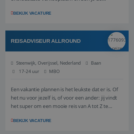
vraagbaak voor alles met betrekking tot vluchten
BEKIJK VACATURE
en tarieven waar je collega’s niet uitkomen.
Voorts ben je verantwoordelijk voor een stuk
kwaliteitsbewaking van alles wat met IATA te m...
REISADVISEUR ALLROUND
Steenwijk, Overijssel, Nederland
Baan
17-24 uur
MBO
Een vakantie plannen is het leukste dat er is. Of
het nu voor jezelf is, of voor een ander: jij vindt
het super om een mooie reis van A tot Z te
regelen. Door jouw kennis en ervaring leren onze
BEKIJK VACATURE
vakantiegangers de meest prachtige plekjes op
aarde kennen! 🏝️Wat ga je doen?Klantgericht