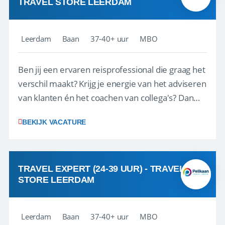
TRAVEL STORE LEERDAM
Leerdam
Baan
37-40+ uur
MBO
Ben jij een ervaren reisprofessional die graag het
verschil maakt? Krijg je energie van het adviseren
van klanten én het coachen van collega's? Dan
zijn wij op zoek naar jou. Bij Travel Store Leerdam
BEKIJK VACATURE
(onderdeel van Pelikaan Travel Group) zoeken
we een Reisbureaumanager die samen met het
team het reisbureau verder...
TRAVEL EXPERT (24-39 UUR) - TRAVEL
STORE LEERDAM
Leerdam
Baan
37-40+ uur
MBO