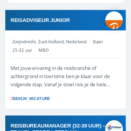
REISADVISEUR JUNIOR
Zwijndrecht, Zuid-Holland, Nederland
Baan
25-32 uur
MBO
Met jouw ervaring in de reisbranche of
achtergrond in toerisme ben je klaar voor de
volgende stap. Vanaf je stoel reis je de hele
wereld over en speel je moeiteloos in op de
BEKIJK VACATURE
wensen van je team, je klant en wat er in de
reiswereld gebeurt. Met je enthousiasme weet je
klanten te overtuigen om die droomreis te
boeken! ...
REISBUREAUMANAGER (32-39 UUR) –