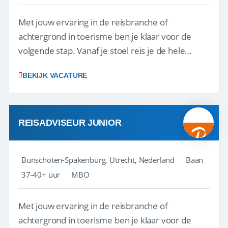
Met jouw ervaring in de reisbranche of
achtergrond in toerisme ben je klaar voor de
volgende stap. Vanaf je stoel reis je de hele
wereld over en speel je moeiteloos in op de
BEKIJK VACATURE
wensen van je team, je klant en wat er in de
reiswereld gebeurt. Met je enthousiasme weet je
klanten te overtuigen om die droomreis te
boeken! ...
REISADVISEUR JUNIOR
Bunschoten-Spakenburg, Utrecht, Nederland
Baan
37-40+ uur
MBO
Met jouw ervaring in de reisbranche of
achtergrond in toerisme ben je klaar voor de