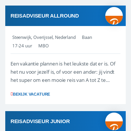
kwaliteitsbewaking van alles wat met IATA te m...
REISADVISEUR ALLROUND
Steenwijk, Overijssel, Nederland
Baan
17-24 uur
MBO
Een vakantie plannen is het leukste dat er is. Of
het nu voor jezelf is, of voor een ander: jij vindt
het super om een mooie reis van A tot Z te
regelen. Door jouw kennis en ervaring leren onze
BEKIJK VACATURE
vakantiegangers de meest prachtige plekjes op
aarde kennen! 🏝️Wat ga je doen?Klantgericht
werken: of het nu gaat om vragen ...
REISADVISEUR JUNIOR