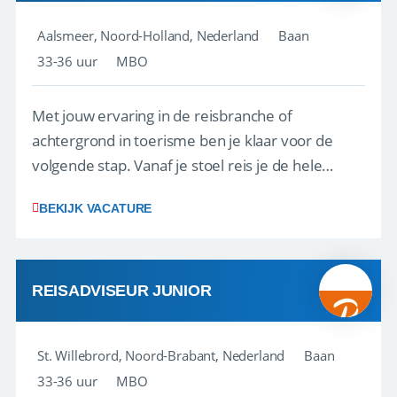
Aalsmeer, Noord-Holland, Nederland
Baan
33-36 uur
MBO
Met jouw ervaring in de reisbranche of
achtergrond in toerisme ben je klaar voor de
volgende stap. Vanaf je stoel reis je de hele
wereld over en speel je moeiteloos in op de
BEKIJK VACATURE
wensen van je team, je klant en wat er in de
reiswereld gebeurt. Met je enthousiasme weet je
klanten te overtuigen om die droomreis te
boeken! ...
REISADVISEUR JUNIOR
St. Willebrord, Noord-Brabant, Nederland
Baan
33-36 uur
MBO