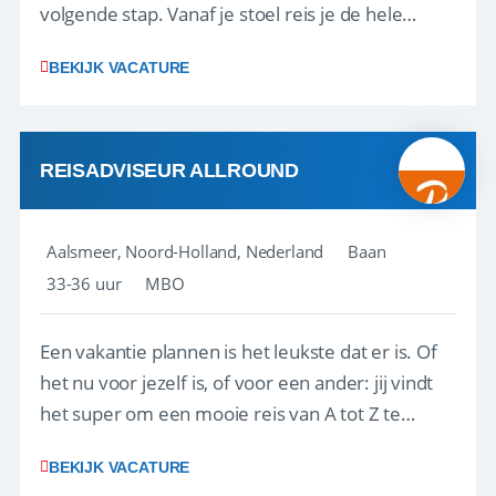
volgende stap. Vanaf je stoel reis je de hele
wereld over en speel je moeiteloos in op de
BEKIJK VACATURE
wensen van je team, je klant en wat er in de
reiswereld gebeurt. Met je enthousiasme weet je
klanten te overtuigen om die droomreis te
boeken! ...
REISADVISEUR ALLROUND
Aalsmeer, Noord-Holland, Nederland
Baan
33-36 uur
MBO
Een vakantie plannen is het leukste dat er is. Of
het nu voor jezelf is, of voor een ander: jij vindt
het super om een mooie reis van A tot Z te
regelen. Door jouw kennis en ervaring leren onze
BEKIJK VACATURE
vakantiegangers de meest prachtige plekjes op