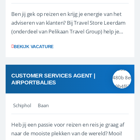
Ben jij gek op reizen en krijg je energie van het
adviseren van klanten? Bij Travel Store Leerdam
(onderdeel van Pelikaan Travel Group) help je
klanten met zorg en aandacht hun ideale reis te
BEKIJK VACATURE
vinden. Samen maken we van elke reis een
onvergetelijke ervaring. Of je nu al jaren ervaring
hebt in de reisbranche of j...
CUSTOMER SERVICES AGENT |
AIRPORTBALIES
Schiphol
Baan
Heb jij een passie voor reizen en reis je graag af
naar de mooiste plekken van de wereld? Mooi!