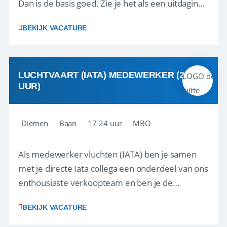
Dan is de basis goed. Zie je het als een uitdaging
om anderen te inspireren en ondersteunen met
BEKIJK VACATURE
het samenstellen en boeken van de perfecte
vakantie en is verkopen je tweede natuur? Al
deze onderdelen zijn nu samen gevoegd...
LUCHTVAART (IATA) MEDEWERKER (24-32
UUR)
Diemen
Baan
17-24 uur
MBO
Als medewerker vluchten (IATA) ben je samen
met je directe Iata collega een onderdeel van ons
enthousiaste verkoopteam en ben je de
vraagbaak voor alles met betrekking tot vluchten
BEKIJK VACATURE
en tarieven waar je collega’s niet uitkomen.
Voorts ben je verantwoordelijk voor een stuk