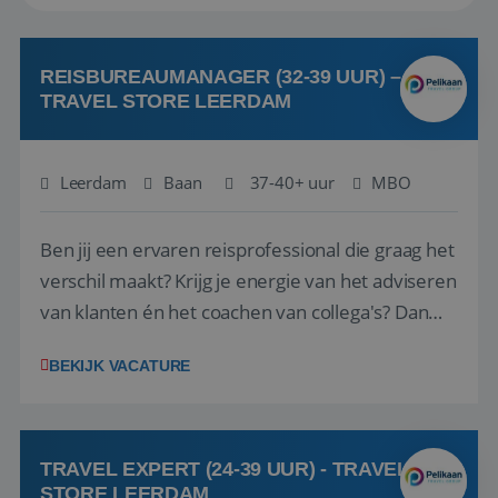
REISBUREAUMANAGER (32-39 UUR) –
TRAVEL STORE LEERDAM
Leerdam
Baan
37-40+ uur
MBO
Ben jij een ervaren reisprofessional die graag het
verschil maakt? Krijg je energie van het adviseren
van klanten én het coachen van collega's? Dan
zijn wij op zoek naar jou. Bij Travel Store Leerdam
BEKIJK VACATURE
(onderdeel van Pelikaan Travel Group) zoeken
we een Reisbureaumanager die samen met het
team het reisbureau verder...
TRAVEL EXPERT (24-39 UUR) - TRAVEL
STORE LEERDAM