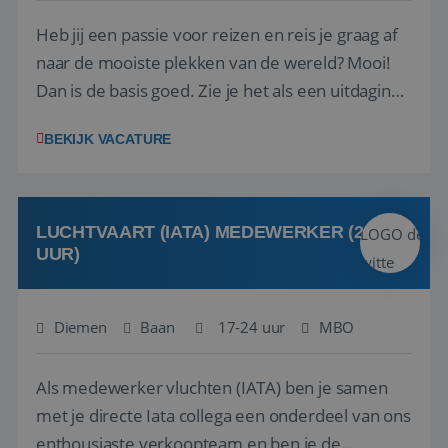
Heb jij een passie voor reizen en reis je graag af
naar de mooiste plekken van de wereld? Mooi!
Dan is de basis goed. Zie je het als een uitdaging
om anderen te inspireren en ondersteunen met
BEKIJK VACATURE
het samenstellen en boeken van de perfecte
vakantie en is verkopen je tweede natuur? Al
deze onderdelen zijn nu samen gevoegd...
LUCHTVAART (IATA) MEDEWERKER (24-32
UUR)
Diemen
Baan
17-24 uur
MBO
Als medewerker vluchten (IATA) ben je samen
met je directe Iata collega een onderdeel van ons
enthousiaste verkoopteam en ben je de