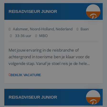
werken: of het nu gaat om vragen ...
REISADVISEUR JUNIOR
Aalsmeer, Noord-Holland, Nederland
Baan
33-36 uur
MBO
Met jouw ervaring in de reisbranche of
achtergrond in toerisme ben je klaar voor de
volgende stap. Vanaf je stoel reis je de hele
wereld over en speel je moeiteloos in op de
BEKIJK VACATURE
wensen van je team, je klant en wat er in de
reiswereld gebeurt. Met je enthousiasme weet je
klanten te overtuigen om die droomreis te
boeken! ...
REISADVISEUR JUNIOR