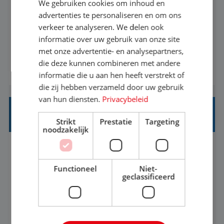
We gebruiken cookies om inhoud en
Met jouw ervaring in de reisbranche of
advertenties te personaliseren en om ons
verkeer te analyseren. We delen ook
achtergrond in toerisme ben je klaar voor de
informatie over uw gebruik van onze site
volgende stap. Vanaf je stoel reis je de hele
met onze advertentie- en analysepartners,
wereld over en speel je moeiteloos in op de
die deze kunnen combineren met andere
BEKIJK VACATURE
wensen van je team, je klant en wat er in de
informatie die u aan hen heeft verstrekt of
reiswereld gebeurt. Met je enthousiasme weet je
die zij hebben verzameld door uw gebruik
klanten te overtuigen om die droomreis te
van hun diensten.
Privacybeleid
boeken! ...
REISADVISEUR ALLROUND
Strikt
Prestatie
Targeting
noodzakelijk
Aalsmeer, Noord-Holland, Nederland
Baan
33-36 uur
MBO
Functioneel
Niet-
geclassificeerd
Een vakantie plannen is het leukste dat er is. Of
het nu voor jezelf is, of voor een ander: jij vindt
het super om een mooie reis van A tot Z te