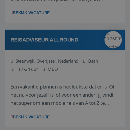
vraagbaak voor alles met betrekking tot vluchten
BEKIJK VACATURE
en tarieven waar je collega’s niet uitkomen.
Voorts ben je verantwoordelijk voor een stuk
kwaliteitsbewaking van alles wat met IATA te m...
REISADVISEUR ALLROUND
Steenwijk, Overijssel, Nederland
Baan
17-24 uur
MBO
Een vakantie plannen is het leukste dat er is. Of
het nu voor jezelf is, of voor een ander: jij vindt
het super om een mooie reis van A tot Z te
regelen. Door jouw kennis en ervaring leren onze
BEKIJK VACATURE
vakantiegangers de meest prachtige plekjes op
aarde kennen! 🏝️Wat ga je doen?Klantgericht