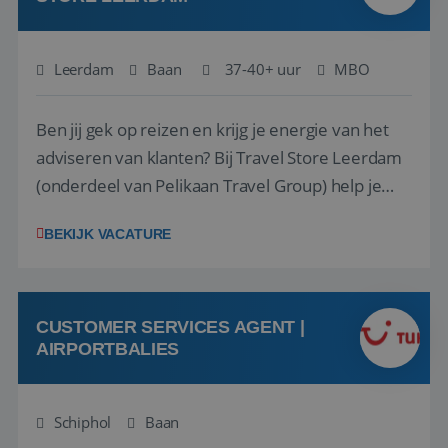
Leerdam
Baan
37-40+ uur
MBO
Ben jij gek op reizen en krijg je energie van het
adviseren van klanten? Bij Travel Store Leerdam
(onderdeel van Pelikaan Travel Group) help je
klanten met zorg en aandacht hun ideale reis te
BEKIJK VACATURE
vinden. Samen maken we van elke reis een
onvergetelijke ervaring. Of je nu al jaren ervaring
hebt in de reisbranche of j...
CUSTOMER SERVICES AGENT |
AIRPORTBALIES
Schiphol
Baan