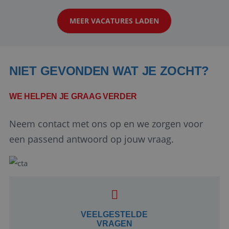
klanten te overtuigen om die droomreis te
MEER VACATURES LADEN
boeken! ...
NIET GEVONDEN WAT JE ZOCHT?
WE HELPEN JE GRAAG VERDER
Neem contact met ons op en we zorgen voor
Google Privacy Policy
een passend antwoord op jouw vraag.
li_gc
5 maanden 4
LinkedIn
weken
Corporation
.linkedin.com
VEELGESTELDE
VRAGEN