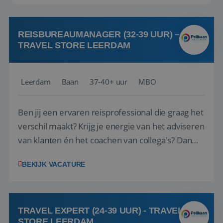
REISBUREAUMANAGER (32-39 UUR) –
TRAVEL STORE LEERDAM
Leerdam
Baan
37-40+ uur
MBO
Ben jij een ervaren reisprofessional die graag het
verschil maakt? Krijg je energie van het adviseren
van klanten én het coachen van collega's? Dan
zijn wij op zoek naar jou. Bij Travel Store Leerdam
BEKIJK VACATURE
(onderdeel van Pelikaan Travel Group) zoeken
we een Reisbureaumanager die samen met het
team het reisbureau verder...
TRAVEL EXPERT (24-39 UUR) - TRAVEL
STORE LEERDAM