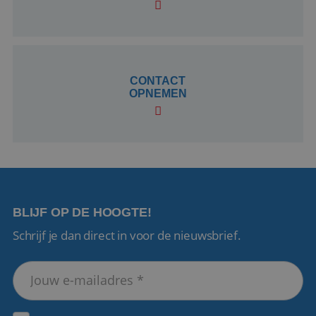
CookieScriptConsent
4 weken 2
CookieScript
dagen
www.reiswerk.nl
CONTACT
OPNEMEN
VISITOR_PRIVACY_METADATA
5 maanden 4
YouTube
weken
.youtube.com
BLIJF OP DE HOOGTE!
Schrijf je dan direct in voor de nieuwsbrief.