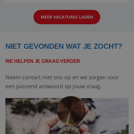
reiswereld gebeurt. Met je enthousiasme weet je
strikt noodzakelijke cookies.
klanten te overtuigen om die droomreis te
Aanbieder
/
Naam
Vervaldatum
Domein
MEER VACATURES LADEN
boeken! ...
PHPSESSID
Sessie
PHP.net
www.reiswerk.nl
NIET GEVONDEN WAT JE ZOCHT?
WE HELPEN JE GRAAG VERDER
Neem contact met ons op en we zorgen voor
een passend antwoord op jouw vraag.
Google Privacy Policy