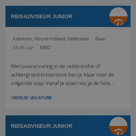
werken: of het nu gaat om vragen ...
REISADVISEUR JUNIOR
Aalsmeer, Noord-Holland, Nederland
Baan
33-36 uur
MBO
Met jouw ervaring in de reisbranche of
achtergrond in toerisme ben je klaar voor de
volgende stap. Vanaf je stoel reis je de hele
wereld over en speel je moeiteloos in op de
BEKIJK VACATURE
wensen van je team, je klant en wat er in de
reiswereld gebeurt. Met je enthousiasme weet je
klanten te overtuigen om die droomreis te
boeken! ...
REISADVISEUR JUNIOR