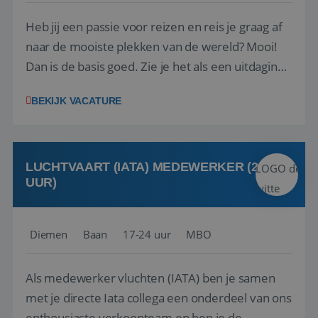
Heb jij een passie voor reizen en reis je graag af
naar de mooiste plekken van de wereld? Mooi!
Dan is de basis goed. Zie je het als een uitdaging
om anderen te inspireren en ondersteunen met
BEKIJK VACATURE
het samenstellen en boeken van de perfecte
vakantie en is verkopen je tweede natuur? Al
deze onderdelen zijn nu samen gevoegd...
LUCHTVAART (IATA) MEDEWERKER (24-32
UUR)
Diemen
Baan
17-24 uur
MBO
Als medewerker vluchten (IATA) ben je samen
met je directe Iata collega een onderdeel van ons
enthousiaste verkoopteam en ben je de