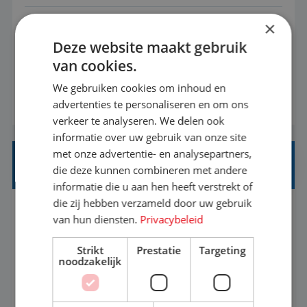
×
Met jouw ervaring in de reisbranche of
Deze website maakt gebruik
achtergrond in toerisme ben je klaar voor de
van cookies.
volgende stap. Vanaf je stoel reis je de hele
wereld over en speel je moeiteloos in op de
We gebruiken cookies om inhoud en
BEKIJK VACATURE
advertenties te personaliseren en om ons
wensen van je team, je klant en wat er in de
verkeer te analyseren. We delen ook
reiswereld gebeurt. Met je enthousiasme weet je
informatie over uw gebruik van onze site
klanten te overtuigen om die droomreis te
met onze advertentie- en analysepartners,
boeken! ...
REISADVISEUR ALLROUND
die deze kunnen combineren met andere
informatie die u aan hen heeft verstrekt of
die zij hebben verzameld door uw gebruik
Aalsmeer, Noord-Holland, Nederland
Baan
van hun diensten.
Privacybeleid
33-36 uur
MBO
Strikt
Prestatie
Targeting
noodzakelijk
Een vakantie plannen is het leukste dat er is. Of
het nu voor jezelf is, of voor een ander: jij vindt