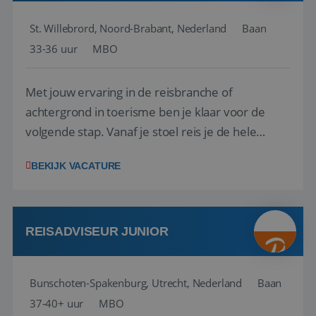
St. Willebrord, Noord-Brabant, Nederland
Baan
33-36 uur
MBO
Met jouw ervaring in de reisbranche of
achtergrond in toerisme ben je klaar voor de
volgende stap. Vanaf je stoel reis je de hele
wereld over en speel je moeiteloos in op de
BEKIJK VACATURE
wensen van je team, je klant en wat er in de
reiswereld gebeurt. Met je enthousiasme weet je
klanten te overtuigen om die droomreis te
boeken! ...
REISADVISEUR JUNIOR
Bunschoten-Spakenburg, Utrecht, Nederland
Baan
37-40+ uur
MBO