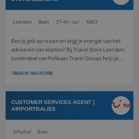
Leerdam
Baan
37-40+ uur
MBO
Ben jij gek op reizen en krijg je energie van het
adviseren van klanten? Bij Travel Store Leerdam
(onderdeel van Pelikaan Travel Group) help je
klanten met zorg en aandacht hun ideale reis te
BEKIJK VACATURE
vinden. Samen maken we van elke reis een
onvergetelijke ervaring. Of je nu al jaren ervaring
hebt in de reisbranche of j...
CUSTOMER SERVICES AGENT |
AIRPORTBALIES
Schiphol
Baan