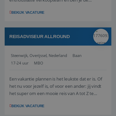
vraagbaak voor alles met betrekking tot vluchten
BEKIJK VACATURE
en tarieven waar je collega’s niet uitkomen.
Voorts ben je verantwoordelijk voor een stuk
kwaliteitsbewaking van alles wat met IATA te m...
REISADVISEUR ALLROUND
Steenwijk, Overijssel, Nederland
Baan
17-24 uur
MBO
Een vakantie plannen is het leukste dat er is. Of
het nu voor jezelf is, of voor een ander: jij vindt
het super om een mooie reis van A tot Z te
regelen. Door jouw kennis en ervaring leren onze
BEKIJK VACATURE
vakantiegangers de meest prachtige plekjes op
aarde kennen! 🏝️Wat ga je doen?Klantgericht