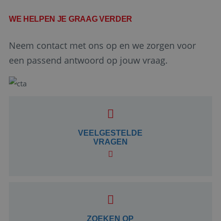
WE HELPEN JE GRAAG VERDER
Neem contact met ons op en we zorgen voor
een passend antwoord op jouw vraag.
Google Privacy Policy
VEELGESTELDE
VRAGEN
li_gc
5 maanden 4
LinkedIn
weken
Corporation
.linkedin.com
_GRECAPTCHA
5 maanden 4
Google LLC
weken
www.google.com
ZOEKEN OP