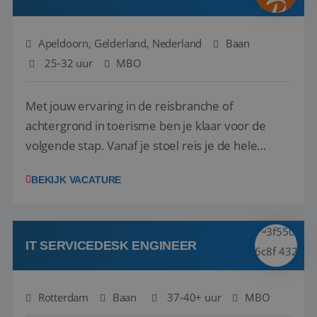
Apeldoorn, Gelderland, Nederland
Baan
25-32 uur
MBO
Met jouw ervaring in de reisbranche of
achtergrond in toerisme ben je klaar voor de
volgende stap. Vanaf je stoel reis je de hele
wereld over en speel je moeiteloos in op de
BEKIJK VACATURE
wensen van je team, je klant en wat er in de
reiswereld gebeurt. Met je enthousiasme weet je
klanten te overtuigen om die droomreis te
boeken! ...
IT SERVICEDESK ENGINEER
Rotterdam
Baan
37-40+ uur
MBO