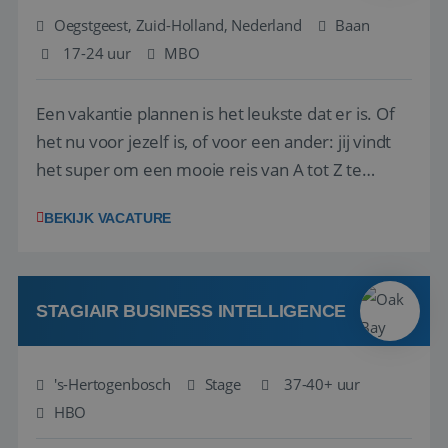
Oegstgeest, Zuid-Holland, Nederland
Baan
17-24 uur
MBO
Een vakantie plannen is het leukste dat er is. Of
het nu voor jezelf is, of voor een ander: jij vindt
het super om een mooie reis van A tot Z te
regelen. Door jouw kennis en ervaring leren onze
BEKIJK VACATURE
vakantiegangers de meest prachtige plekjes op
aarde kennen! 🏝️Wat ga je doen?Klantgericht
werken: of het nu gaat om vragen ...
STAGIAIR BUSINESS INTELLIGENCE
's-Hertogenbosch
Stage
37-40+ uur
HBO