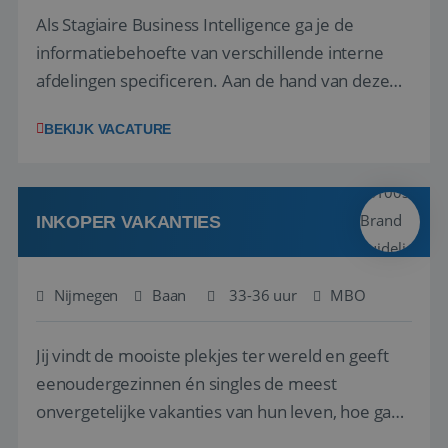
Als Stagiaire Business Intelligence ga je de
informatiebehoefte van verschillende interne
afdelingen specificeren. Aan de hand van deze
informatiebehoefte ga je BI-producten zoals
BEKIJK VACATURE
adviezen, rapportages en dashboards
ontwikkelen, aanpassen en leveren. Deze
producten ontwikkel je door middel van de data
uit ons datawa...
INKOPER VAKANTIES
Nijmegen
Baan
33-36 uur
MBO
Jij vindt de mooiste plekjes ter wereld en geeft
eenoudergezinnen én singles de meest
onvergetelijke vakanties van hun leven, hoe gaaf
is dat? Ben jij de commerciële professional die