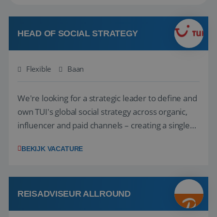
HEAD OF SOCIAL STRATEGY
Flexible
Baan
We're looking for a strategic leader to define and
own TUI's global social strategy across organic,
influencer and paid channels – creating a single
playbook that regional teams bring to life
BEKIJK VACATURE
locally. The role will be published until 18 August
2026. ABOUT OUR OFFER• Personal benefits:
Attractive remuneration, discre...
REISADVISEUR ALLROUND