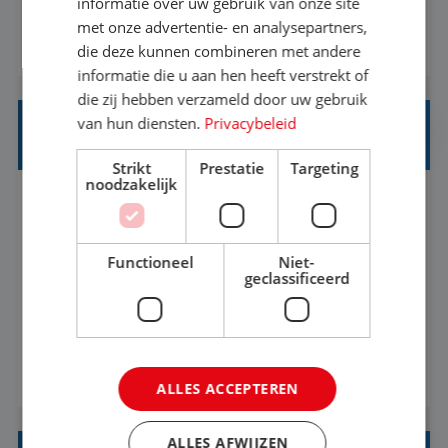
informatie over uw gebruik van onze site
klantcontact te combineren met organisatorische
met onze advertentie- en analysepartners,
BEKIJK VACATURE
ondersteuning? Op ons Sunweb Group-kantoor in
die deze kunnen combineren met andere
informatie die u aan hen heeft verstrekt of
Rotterdam zoeken we een daadkrachtige en
die zij hebben verzameld door uw gebruik
klantgerichte collega voor een unieke functie ...
van hun diensten.
Privacybeleid
INTERNSHIP TALENT ACQUISITION
Strikt
Prestatie
Targeting
noodzakelijk
Rotterdam
Baan
37-40+ uur
MBO
Functioneel
Niet-
Internship: Talent Acquisition (HR
geclassificeerd
Recruitment)Sunweb Group is looking for an
enthusiastic Talent Acquisition intern to join our
People, Culture & Organization team. This is a
BEKIJK VACATURE
work-along internship, where you become part
ALLES ACCEPTEREN
of the team and gain hands-on experience; not a
thesis assignment. If you’re excited about H...
ALLES AFWIJZEN