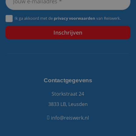
VISITOR_PRIVACY_METADATA
5 maanden 4
YouTube
Ik ga akkoord met de
privacy voorwaarden
van Reiswerk.
weken
.youtube.com
Contactgegevens
Storkstraat 24
3833 LB, Leusden
info@reiswerk.nl
Aanbieder
/