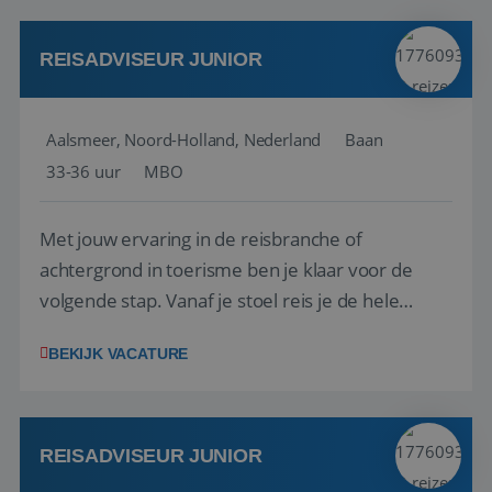
werken: of het nu gaat om vragen ...
REISADVISEUR JUNIOR
Aalsmeer, Noord-Holland, Nederland
Baan
33-36 uur
MBO
Met jouw ervaring in de reisbranche of
achtergrond in toerisme ben je klaar voor de
volgende stap. Vanaf je stoel reis je de hele
wereld over en speel je moeiteloos in op de
BEKIJK VACATURE
wensen van je team, je klant en wat er in de
reiswereld gebeurt. Met je enthousiasme weet je
klanten te overtuigen om die droomreis te
boeken! ...
REISADVISEUR JUNIOR