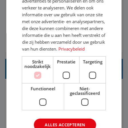
advertenties te personaliseren en om ons
verkeer te analyseren. We delen ook
Met jouw ervaring in de reisbranche of
informatie over uw gebruik van onze site
achtergrond in toerisme ben je klaar voor de
met onze advertentie- en analysepartners,
volgende stap. Vanaf je stoel reis je de hele
die deze kunnen combineren met andere
informatie die u aan hen heeft verstrekt of
wereld over en speel je moeiteloos in op de
die zij hebben verzameld door uw gebruik
BEKIJK VACATURE
wensen van je team, je klant en wat er in de
van hun diensten.
Privacybeleid
reiswereld gebeurt. Met je enthousiasme weet je
klanten te overtuigen om die droomreis te
Strikt
Prestatie
Targeting
noodzakelijk
boeken! ...
REISADVISEUR ALLROUND
Functioneel
Niet-
Aalsmeer, Noord-Holland, Nederland
Baan
geclassificeerd
33-36 uur
MBO
Een vakantie plannen is het leukste dat er is. Of
het nu voor jezelf is, of voor een ander: jij vindt
ALLES ACCEPTEREN