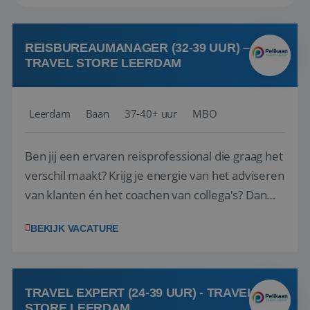
REISBUREAUMANAGER (32-39 UUR) –
TRAVEL STORE LEERDAM
Leerdam
Baan
37-40+ uur
MBO
Ben jij een ervaren reisprofessional die graag het
verschil maakt? Krijg je energie van het adviseren
van klanten én het coachen van collega's? Dan
zijn wij op zoek naar jou. Bij Travel Store Leerdam
BEKIJK VACATURE
(onderdeel van Pelikaan Travel Group) zoeken
we een Reisbureaumanager die samen met het
team het reisbureau verder...
TRAVEL EXPERT (24-39 UUR) - TRAVEL
STORE LEERDAM