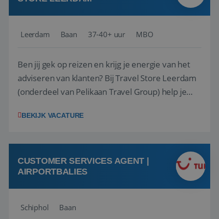
Leerdam
Baan
37-40+ uur
MBO
Ben jij gek op reizen en krijg je energie van het
adviseren van klanten? Bij Travel Store Leerdam
(onderdeel van Pelikaan Travel Group) help je
klanten met zorg en aandacht hun ideale reis te
BEKIJK VACATURE
vinden. Samen maken we van elke reis een
onvergetelijke ervaring. Of je nu al jaren ervaring
hebt in de reisbranche of j...
CUSTOMER SERVICES AGENT |
AIRPORTBALIES
Schiphol
Baan