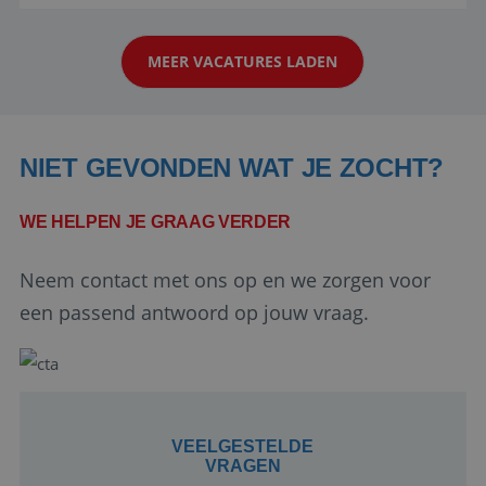
reiswereld gebeurt. Met je enthousiasme weet je
klanten te overtuigen om die droomreis te
MEER VACATURES LADEN
boeken! ...
NIET GEVONDEN WAT JE ZOCHT?
WE HELPEN JE GRAAG VERDER
Google Privacy Policy
Neem contact met ons op en we zorgen voor
een passend antwoord op jouw vraag.
li_gc
5 maanden 4
LinkedIn
weken
Corporation
.linkedin.com
VEELGESTELDE
VRAGEN