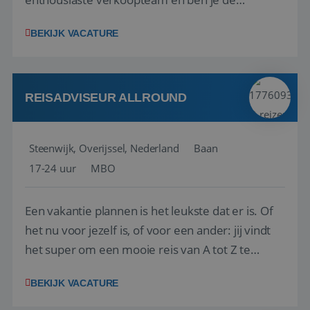
vraagbaak voor alles met betrekking tot vluchten
BEKIJK VACATURE
en tarieven waar je collega’s niet uitkomen.
Voorts ben je verantwoordelijk voor een stuk
kwaliteitsbewaking van alles wat met IATA te m...
REISADVISEUR ALLROUND
Steenwijk, Overijssel, Nederland
Baan
17-24 uur
MBO
Een vakantie plannen is het leukste dat er is. Of
het nu voor jezelf is, of voor een ander: jij vindt
het super om een mooie reis van A tot Z te
regelen. Door jouw kennis en ervaring leren onze
BEKIJK VACATURE
vakantiegangers de meest prachtige plekjes op
aarde kennen! 🏝️Wat ga je doen?Klantgericht