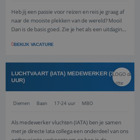
Heb jij een passie voor reizen en reis je graag af
naar de mooiste plekken van de wereld? Mooi!
Dan is de basis goed. Zie je het als een uitdaging
om anderen te inspireren en ondersteunen met
BEKIJK VACATURE
het samenstellen en boeken van de perfecte
vakantie en is verkopen je tweede natuur? Al
deze onderdelen zijn nu samen gevoegd...
LUCHTVAART (IATA) MEDEWERKER (24-32
UUR)
Diemen
Baan
17-24 uur
MBO
Als medewerker vluchten (IATA) ben je samen
met je directe Iata collega een onderdeel van ons
enthousiaste verkoopteam en ben je de