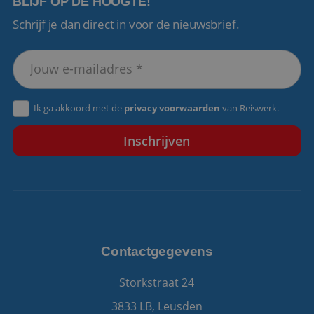
BLIJF OP DE HOOGTE!
Schrijf je dan direct in voor de nieuwsbrief.
VISITOR_PRIVACY_METADATA
5 maanden 4
YouTube
weken
.youtube.com
Ik ga akkoord met de
privacy voorwaarden
van Reiswerk.
Contactgegevens
Storkstraat 24
3833 LB, Leusden