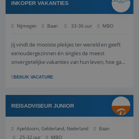
INKOPER VAKANTIES
Nijmegen
Baan
33-36 uur
MBO
Jij vindt de mooiste plekjes ter wereld en geeft
eenoudergezinnen én singles de meest
onvergetelijke vakanties van hun leven, hoe gaaf
is dat? Ben jij de commerciële professional die
BEKIJK VACATURE
net zo goed thuis is in een onderhandeling als op
verkenning bij een nieuwe accommodatie ergens
in Europa? Dan is dit jouw kans. A...
REISADVISEUR JUNIOR
Apeldoorn, Gelderland, Nederland
Baan
25-32 uur
MBO