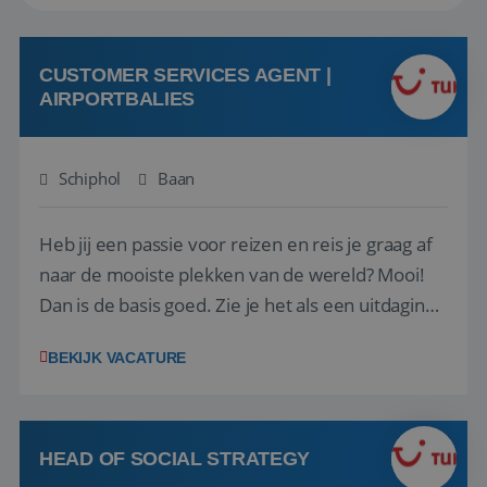
CUSTOMER SERVICES AGENT |
AIRPORTBALIES
Schiphol
Baan
Heb jij een passie voor reizen en reis je graag af
naar de mooiste plekken van de wereld? Mooi!
Dan is de basis goed. Zie je het als een uitdaging
om anderen te inspireren en ondersteunen met
BEKIJK VACATURE
het samenstellen en boeken van de perfecte
vakantie en is verkopen je tweede natuur? Al
deze onderdelen zijn nu samen gevoegd...
HEAD OF SOCIAL STRATEGY