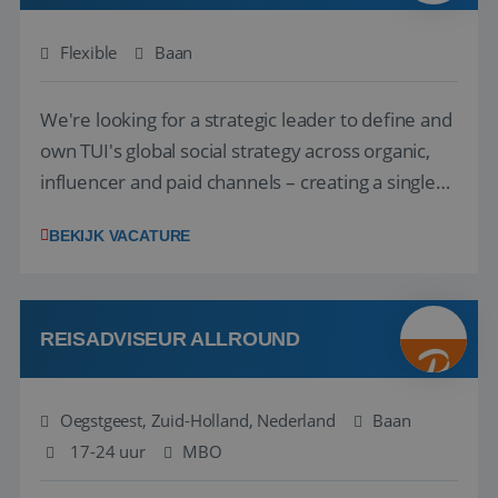
Flexible
Baan
We're looking for a strategic leader to define and
own TUI's global social strategy across organic,
influencer and paid channels – creating a single
playbook that regional teams bring to life
BEKIJK VACATURE
locally. The role will be published until 18 August
2026. ABOUT OUR OFFER• Personal benefits:
Attractive remuneration, discre...
REISADVISEUR ALLROUND
Oegstgeest, Zuid-Holland, Nederland
Baan
17-24 uur
MBO