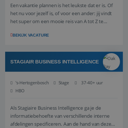
Een vakantie plannen is het leukste dat er is. Of
het nu voor jezelf is, of voor een ander: jij vindt
het super om een mooie reis van A tot Z te
regelen. Door jouw kennis en ervaring leren onze
BEKIJK VACATURE
vakantiegangers de meest prachtige plekjes op
aarde kennen! 🏝️Wat ga je doen?Klantgericht
werken: of het nu gaat om vragen ...
STAGIAIR BUSINESS INTELLIGENCE
's-Hertogenbosch
Stage
37-40+ uur
HBO
Als Stagiaire Business Intelligence ga je de
informatiebehoefte van verschillende interne
afdelingen specificeren. Aan de hand van deze