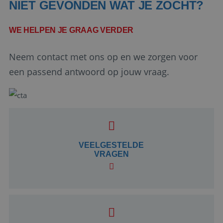
NIET GEVONDEN WAT JE ZOCHT?
WE HELPEN JE GRAAG VERDER
Neem contact met ons op en we zorgen voor
een passend antwoord op jouw vraag.
Google Privacy Policy
VEELGESTELDE
li_gc
5 maanden 4
LinkedIn
VRAGEN
weken
Corporation
.linkedin.com
_GRECAPTCHA
5 maanden 4
Google LLC
weken
www.google.com