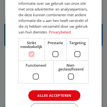
informatie over uw gebruik van onze site
1.3 million customers every year. Behind the
met onze advertentie- en analysepartners,
BEKIJK VACATURE
scenes, our colleagues rely on secure, reliable,
die deze kunnen combineren met andere
and user-friendly IT solutions to do their best
informatie die u aan hen heeft verstrekt of
work.As an IT Servicedesk Engineer, ...
die zij hebben verzameld door uw gebruik
van hun diensten.
Privacybeleid
OFFICE MANAGER/ CUSTOMER CARE
SPECIALIST
Strikt
Prestatie
Targeting
noodzakelijk
Rotterdam
Baan
37-40+ uur
HBO
Functioneel
Niet-
Ben jij gepassioneerd over het bieden van
geclassificeerd
uitzonderlijke klantervaringen en het creëren
van een gastvrije omgeving? Vind je het leuk om
klantcontact te combineren met organisatorische
BEKIJK VACATURE
ALLES ACCEPTEREN
ondersteuning? Op ons Sunweb Group-kantoor in
Rotterdam zoeken we een daadkrachtige en