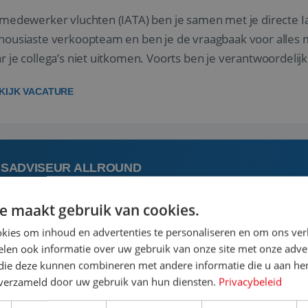
 medewerker vluchten (IATA) ben je samen met je directe I
housiaste verkoopteam en ben je de vraagbaak voor alles m
r je collega’s niet uitkomen. Voorts ben je verantwoordelijk
 met IATA te m...
KIJK VACATURE
ISADVISEUR ALLROUND
e maakt gebruik van cookies.
 augustus
Steenwijk, Overijssel,
kies om inhoud en advertenties te personaliseren en om ons ver
len ook informatie over uw gebruik van onze site met onze adver
 vakantie plannen is het leukste dat er is. Of het nu voor jeze
 die deze kunnen combineren met andere informatie die u aan hen
een mooie reis van A tot Z te regelen. Door jouw kennis e
n verzameld door uw gebruik van hun diensten.
Privacybeleid
st prachtige plekjes op aarde kennen! 🏝️Wat ga je doen?K