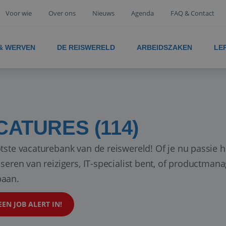
Voor wie
Over ons
Nieuws
Agenda
FAQ & Contact
 & WERVEN
DE REISWERELD
ARBEIDSZAKEN
LE
CATURES (114)
tste vacaturebank van de reiswereld! Of je nu passie h
iseren van reizigers, IT-specialist bent, of productman
aan.
EEN JOB ALERT IN!