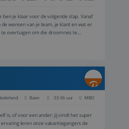
e ben je klaar voor de volgende stap. Vanaf
en betrokkenheid op
tefunctionaliteit te
n voert informatie
p de wensen van je team, je klant en wat er
ikt en over
eft gezien voordat
n te overtuigen om die droomreis te
alytics - wat een
analyseservice van
ers te
r toe te wijzen als
be-video's die in
n site en wordt
e websitebezoeker
 te berekenen voor
face gebruikt.
we gebruiken om het
nalytics software.
e meten.
e gebruiker op te
 tot één
osoft als een
 door ingesloten
e sessiestatus te
 dat het
soft-domeinen,
Nederland
Baan
33-36 uur
MBO
orgt voor de goede
lf is, of voor een ander: jij vindt het super
het delen van de
n ervaring leren onze vakantiegangers de