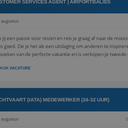
STOMER SERVICES AGENT | AIRPORTBALIES
 augustus
 jij een passie voor reizen en reis je graag af naar de mooi
is goed. Zie je het als een uitdaging om anderen te inspi
boeken van de perfecte vakantie en is verkopen je tweede 
oegd...
KIJK VACATURE
CHTVAART (IATA) MEDEWERKER (24-32 UUR)
 augustus