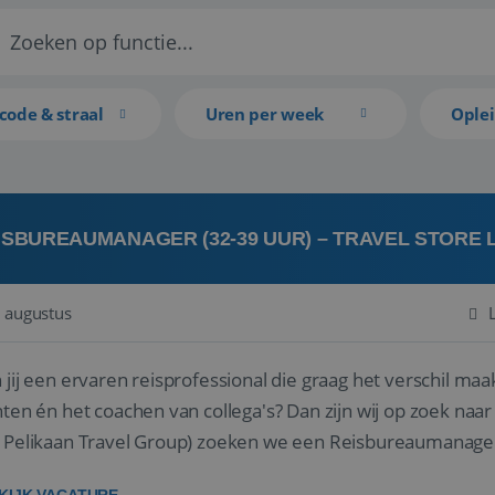
code & straal
Uren per week
Ople
ISBUREAUMANAGER (32-39 UUR) – TRAVEL STORE
 augustus
 jij een ervaren reisprofessional die graag het verschil maa
en én het coachen van collega's? Dan zijn wij op zoek naar jou. Bij Travel Store Leerdam (on
 Pelikaan Travel Group) zoeken we een Reisbureaumanage
der...