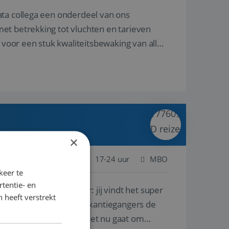
ata collega een onderdeel van ons
et betrekking tot vluchten en tarieven
 voor een stuk kwaliteitsbewaking van alles
×
 Nederland
Baan
17-24 uur
MBO
keer te
tentie- en
lf is, of voor een ander: jij vindt het super
 heeft verstrekt
n ervaring leren onze vakantiegangers de
lantgericht werken: of het nu gaat om