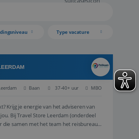
idingsniveau
Type vacature
 LEERDAM
Leerdam
Baan
37-40+ uur
MBO
kt? Krijg je energie van het adviseren van
derdeel
r die samen met het team het reisbureau