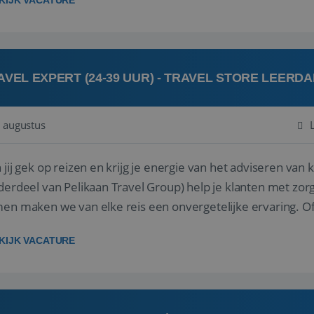
KIJK VACATURE
AVEL EXPERT (24-39 UUR) - TRAVEL STORE LEERD
 augustus
ij gek op reizen en krijg je energie van het adviseren van klanten? Bij Travel St
derdeel van Pelikaan Travel Group) help je klanten met zorg
 maken we van elke reis een onvergetelijke ervaring. Of je nu al jaren ervaring hebt in de
branche of j...
KIJK VACATURE