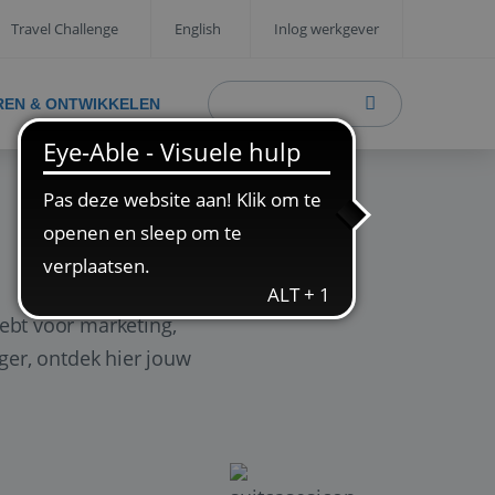
Travel Challenge
English
Inlog werkgever
REN & ONTWIKKELEN
ebt voor marketing,
ager, ontdek hier jouw