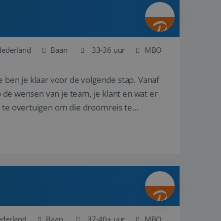
ina's.
gasten op te slaan
et-essentiële
akelijke cookie
Nederland
Baan
33-36 uur
MBO
uitgevoerd met het
rscheid te maken
e ben je klaar voor de volgende stap. Vanaf
g voor de website,
en over het
p de wensen van je team, je klant en wat er
n te overtuigen om die droomreis te
Cookie-Script.com-
 bezoekers te
okie-Script.com is
toestemming van de
interactie met de
vens over de
trekking tot
lingen, zodat hun
 toekomstige
Omschrijving
ederland
Baan
37-40+ uur
MBO