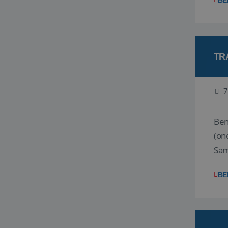
BE
TR
7
Ben j
(on
Samen
reis
BE