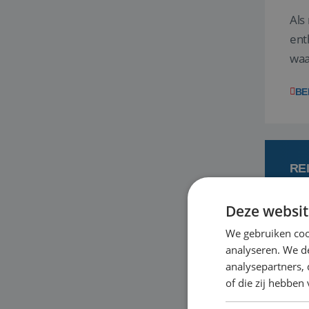
Als
ent
waa
wat
BE
RE
Deze websit
7
We gebruiken coo
analyseren. We de
Een
analysepartners,
om 
of die zij hebbe
mee