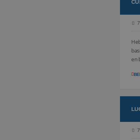
CU
7
Heb
bas
en 
gev
BE
LU
7