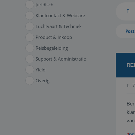
Juridisch
Klantcontact & Webcare
Luchtvaart & Techniek
Post
Product & Inkoop
Reisbegeleiding
Support & Administratie
RE
Yield
Overig
7
Ben
klant
van
ver