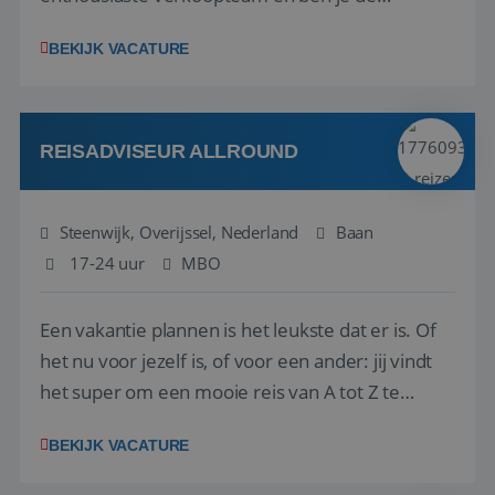
vraagbaak voor alles met betrekking tot vluchten
BEKIJK VACATURE
en tarieven waar je collega’s niet uitkomen.
Voorts ben je verantwoordelijk voor een stuk
kwaliteitsbewaking van alles wat met IATA te m...
REISADVISEUR ALLROUND
Steenwijk, Overijssel, Nederland
Baan
17-24 uur
MBO
Een vakantie plannen is het leukste dat er is. Of
het nu voor jezelf is, of voor een ander: jij vindt
het super om een mooie reis van A tot Z te
regelen. Door jouw kennis en ervaring leren onze
BEKIJK VACATURE
vakantiegangers de meest prachtige plekjes op
aarde kennen! 🏝️Wat ga je doen?Klantgericht