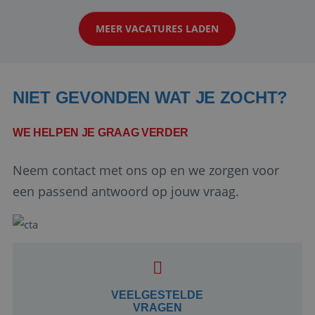
klanten te overtuigen om die droomreis te
MEER VACATURES LADEN
boeken! ...
NIET GEVONDEN WAT JE ZOCHT?
WE HELPEN JE GRAAG VERDER
Neem contact met ons op en we zorgen voor
Google Privacy Policy
een passend antwoord op jouw vraag.
li_gc
5 maanden 4
LinkedIn
weken
Corporation
.linkedin.com
VEELGESTELDE
VRAGEN