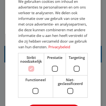
We gebruiken cookies om inhoud en
Met jouw ervaring in de reisbranche of
advertenties te personaliseren en om ons
verkeer te analyseren. We delen ook
achtergrond in toerisme ben je klaar voor de
informatie over uw gebruik van onze site
volgende stap. Vanaf je stoel reis je de hele
met onze advertentie- en analysepartners,
wereld over en speel je moeiteloos in op de
die deze kunnen combineren met andere
BEKIJK VACATURE
wensen van je team, je klant en wat er in de
informatie die u aan hen heeft verstrekt of
reiswereld gebeurt. Met je enthousiasme weet je
die zij hebben verzameld door uw gebruik
klanten te overtuigen om die droomreis te
van hun diensten.
Privacybeleid
boeken! ...
REISADVISEUR ALLROUND
Strikt
Prestatie
Targeting
noodzakelijk
Aalsmeer, Noord-Holland, Nederland
Baan
33-36 uur
MBO
Functioneel
Niet-
geclassificeerd
Een vakantie plannen is het leukste dat er is. Of
het nu voor jezelf is, of voor een ander: jij vindt
het super om een mooie reis van A tot Z te