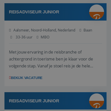
werken: of het nu gaat om vragen ...
REISADVISEUR JUNIOR
Aalsmeer, Noord-Holland, Nederland
Baan
33-36 uur
MBO
Met jouw ervaring in de reisbranche of
achtergrond in toerisme ben je klaar voor de
volgende stap. Vanaf je stoel reis je de hele
wereld over en speel je moeiteloos in op de
BEKIJK VACATURE
wensen van je team, je klant en wat er in de
reiswereld gebeurt. Met je enthousiasme weet je
klanten te overtuigen om die droomreis te
boeken! ...
REISADVISEUR JUNIOR