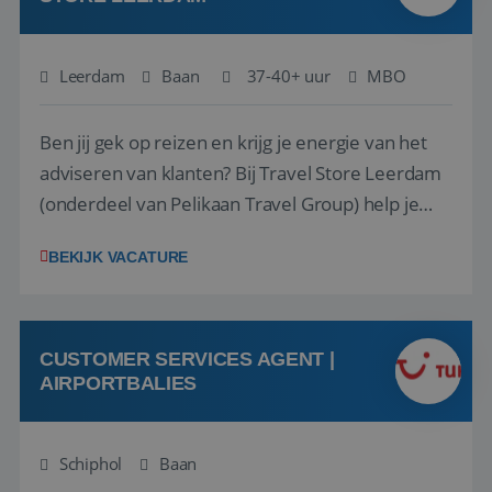
Leerdam
Baan
37-40+ uur
MBO
Ben jij gek op reizen en krijg je energie van het
adviseren van klanten? Bij Travel Store Leerdam
(onderdeel van Pelikaan Travel Group) help je
klanten met zorg en aandacht hun ideale reis te
BEKIJK VACATURE
vinden. Samen maken we van elke reis een
onvergetelijke ervaring. Of je nu al jaren ervaring
hebt in de reisbranche of j...
CUSTOMER SERVICES AGENT |
AIRPORTBALIES
Schiphol
Baan