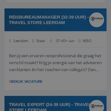
REISBUREAUMANAGER (32-39 UUR) –
TRAVEL STORE LEERDAM
Leerdam
Baan
37-40+ uur
MBO
Ben jij een ervaren reisprofessional die graag het
verschil maakt? Krijg je energie van het adviseren
van klanten én het coachen van collega's? Dan
zijn wij op zoek naar jou. Bij Travel Store Leerdam
BEKIJK VACATURE
(onderdeel van Pelikaan Travel Group) zoeken
we een Reisbureaumanager die samen met het
team het reisbureau verder...
TRAVEL EXPERT (24-39 UUR) - TRAVEL
STORE LEERDAM