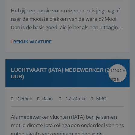
Heb jij een passie voor reizen en reis je graag af
naar de mooiste plekken van de wereld? Mooi!
Dan is de basis goed. Zie je het als een uitdaging
om anderen te inspireren en ondersteunen met
BEKIJK VACATURE
het samenstellen en boeken van de perfecte
vakantie en is verkopen je tweede natuur? Al
deze onderdelen zijn nu samen gevoegd...
LUCHTVAART (IATA) MEDEWERKER (24-32
UUR)
Diemen
Baan
17-24 uur
MBO
Als medewerker vluchten (IATA) ben je samen
met je directe Iata collega een onderdeel van ons
enthousiaste verkoopteam en ben je de